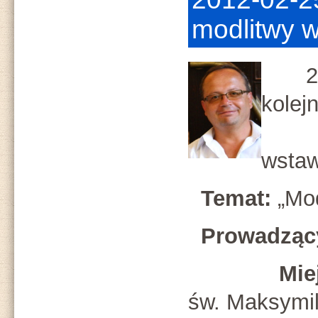
modlitwy w
25 
kolej
war
wstaw
Temat:
„Mod
Prowadząc
Miejs
św. Maksymil