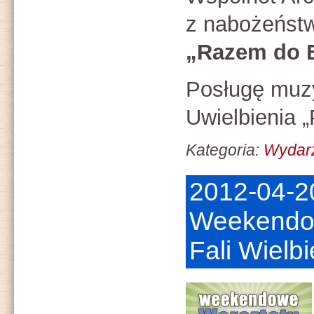
z nabożeńs
„Razem do 
Posługę muzy
Uwielbienia 
Kategoria:
Wydar
2012-04-2
Weekendow
Fali Wielbi