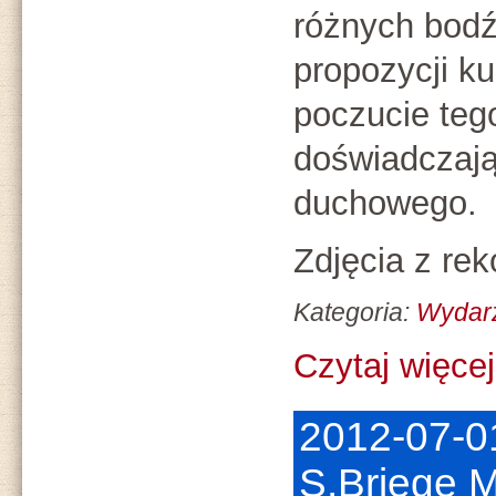
różnych bodź
propozycji ku
poczucie teg
doświadczają
duchowego.
Zdjęcia z rek
Kategoria:
Wydar
Czytaj więcej.
2012-07-01
S.Briege 