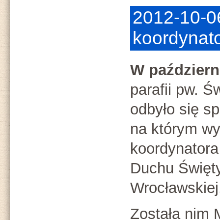
2012-10-0
koordynat
W październ
parafii pw. Ś
odbyło się sp
na którym w
koordynator
Duchu Święty
Wrocławskiej
Została nim 