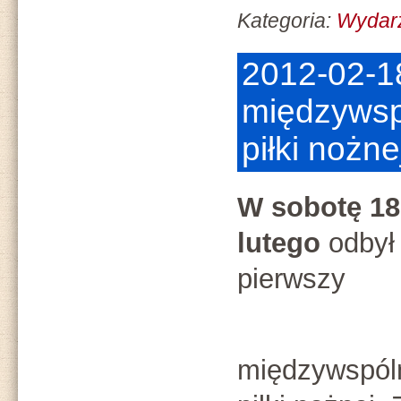
Kategoria:
Wydar
2012-02-1
międzywspó
piłki nożne
W sobotę
18
lutego
odbył
pierwszy
międzywspóln