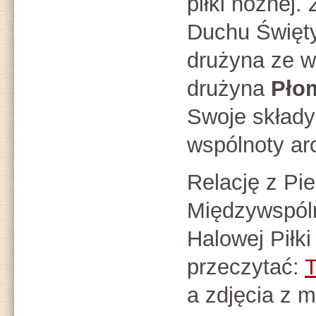
piłki nożnej
Duchu Święty
drużyna ze 
drużyna
Płom
Swoje składy
wspólnoty arc
Relację z Pi
Międzywspól
Halowej Piłk
przeczytać:
a zdjęcia z 