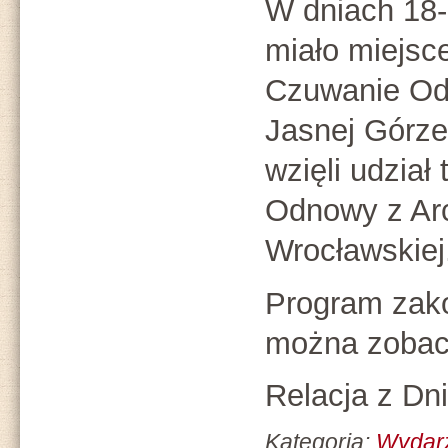
W dniach 18
miało miejsc
Czuwanie O
Jasnej Górze
wzięli udział
Odnowy z Arc
Wrocławskiej
Program zak
można zoba
Relacja z Dn
Kategoria:
Wydar