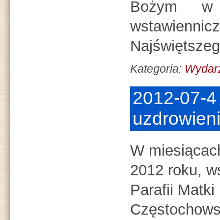
Bożym w 
wstawiennic
Najświętsze
Kategoria:
Wydar
2012-07-4 
uzdrowien
W miesiącach
2012 roku, w
Parafii Matki
Częstochowsk