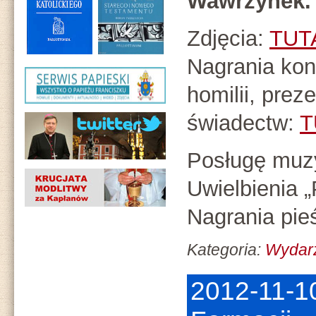
Wawrzynek.
Zdjęcia:
TUT
Nagrania konf
homilii, preze
świadectw:
T
Posługę muzy
Uwielbienia 
Nagrania pie
Kategoria:
Wydar
2012-11-1