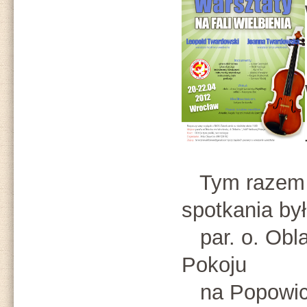
Tym razem
spotkania by
par. o. Obl
Pokoju
na Popowica