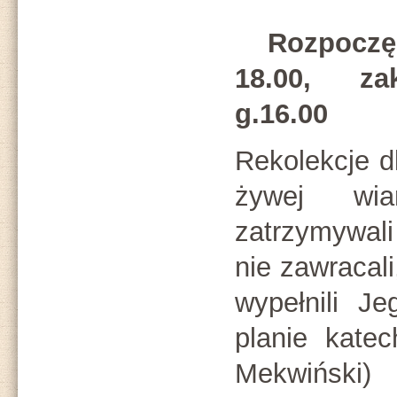
Rozpoczę
18.00, zak
g.16.00
Rekolekcje d
żywej wi
zatrzymywali
nie zawracal
wypełnili J
planie kate
Mekwiński) 