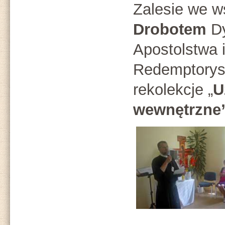
Zalesie we w
Drobotem
Dy
Apostolstwa 
Redemptoryst
rekolekcje „
U
wewnętrzne