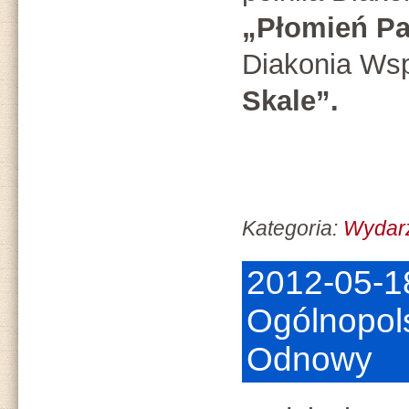
„Płomień Pa
Diakonia Ws
Skale”.
Kategoria:
Wydar
2012-05-18
Ogólnopol
Odnowy