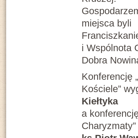
Gospodarze
miejsca byli
Franciszkani
i Wspólnota
Dobra Nowin
Konferencję 
Kościele” wyg
Kiełtyka
a konferencj
Charyzmaty”