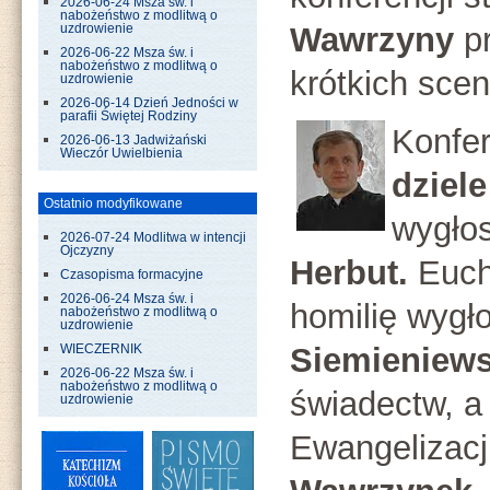
2026-06-24 Msza św. i
nabożeństwo z modlitwą o
Wawrzyny
pr
uzdrowienie
2026-06-22 Msza św. i
nabożeństwo z modlitwą o
krótkich sce
uzdrowienie
2026-06-14 Dzień Jedności w
parafii Świętej Rodziny
Konfer
2026-06-13 Jadwiżański
Wieczór Uwielbienia
dziele
Ostatnio modyfikowane
wygłos
2026-07-24 Modlitwa w intencji
Ojczyzny
Herbut.
Eucha
Czasopisma formacyjne
2026-06-24 Msza św. i
homilię wygło
nabożeństwo z modlitwą o
uzdrowienie
Siemieniews
WIECZERNIK
2026-06-22 Msza św. i
nabożeństwo z modlitwą o
świadectw, a
uzdrowienie
Ewangelizacj