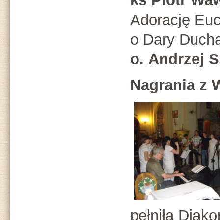
ks Piotr Wa
Adorację Euc
o Dary Ducha
o.
Andrzej S
Nagrania z W
pełniła Diako