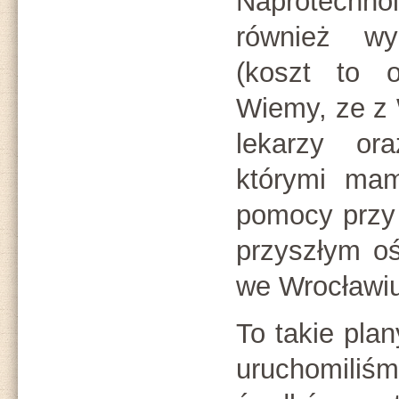
Naprotechn
również wy
(koszt to 
Wiemy, ze z 
lekarzy or
którymi mam
pomocy przy 
przyszłym o
we Wrocławiu
To takie pla
uruchomili