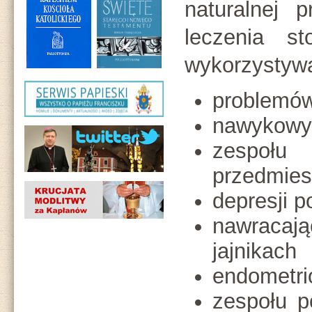
naturalnej p
leczenia s
wykorzystywa
problemów
nawykowy
zesp
przedmie
depresji 
nawraca
jajnikach
endometri
zespołu p