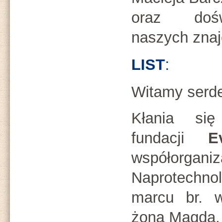
oraz dośw
naszych zna
LIST
:
Witamy serde
Kłania się
fundacji
E
współorgan
Naprotechnol
marcu br. 
żoną Magdą.