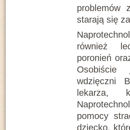
problemów z
starają się 
Naprotech
również le
poronień ora
Osobiście
wdzięczni B
lekarza,
Naprotechn
pomocy stra
dziecko, któr