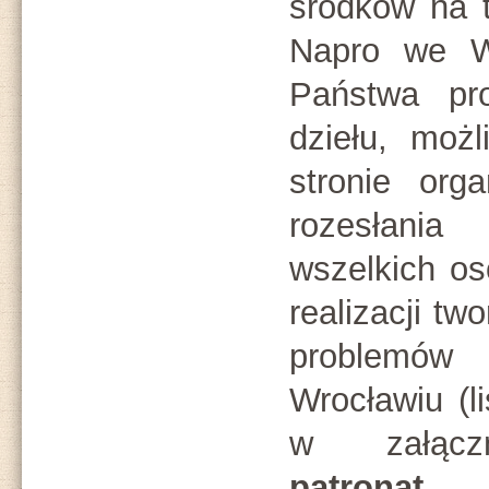
środków na t
Napro we Wr
Państwa pr
dziełu, moż
stronie orga
rozesłania
wszelkich o
realizacji tw
problemó
Wrocławiu (l
w załączn
patronat 