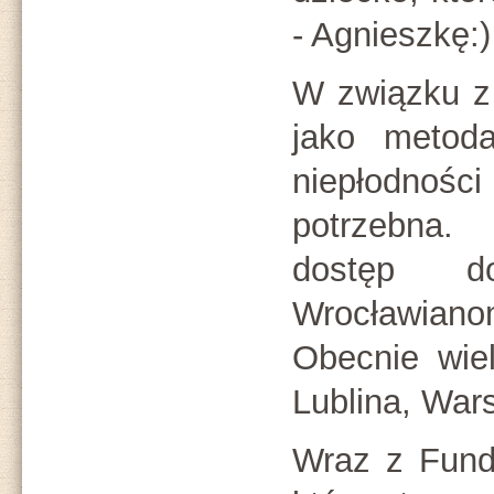
- Agnieszkę:)
W związku z
jako metoda
niepłodnośc
potrzebna
dostęp d
Wrocławian
Obecnie wie
Lublina, War
Wraz z Fund