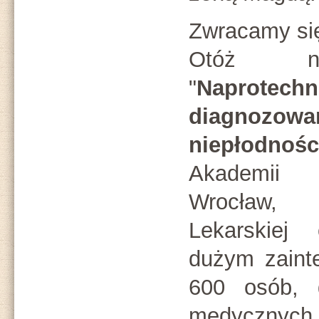
Zwracamy się
Otóż na
"
Napro
diagnozo
niepłodnośc
Akademii 
Wrocław, 
Lekarskiej
dużym zaint
600 osób, 
medycznyc