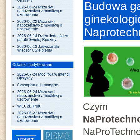
Ojczyzny
Budowa ga
2026-06-24 Msza św. i
nabożeństwo z modlitwą o
uzdrowienie
ginekologi
2026-06-22 Msza św. i
nabożeństwo z modlitwą o
Naprotech
uzdrowienie
2026-06-14 Dzień Jedności w
parafii Świętej Rodziny
2026-06-13 Jadwiżański
Wieczór Uwielbienia
Ostatnio modyfikowane
2026-07-24 Modlitwa w intencji
Ojczyzny
Czasopisma formacyjne
2026-06-24 Msza św. i
nabożeństwo z modlitwą o
uzdrowienie
Czym
WIECZERNIK
2026-06-22 Msza św. i
NaProtechno
nabożeństwo z modlitwą o
uzdrowienie
NaProTechno