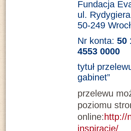
Fundacja Eva
ul. Rydygier
50-249 Wroc
Nr konta:
50 
4553 0000
tytuł przelew
gabinet”
przelewu moż
poziomu str
online:
http:/
inspiracje/