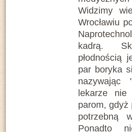
Widzimy wie
Wrocławiu po
Naprotechno
kadrą. S
płodnością j
par boryka s
nazywając "
lekarze nie
parom, gdyż 
potrzebną 
Ponadto ni