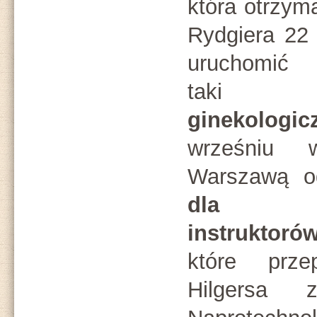
która otrzym
Rydgiera 22
uruchomi
t
ginekologic
wrześniu
Warszawą o
dla 
instruktoró
które prze
Hilgersa