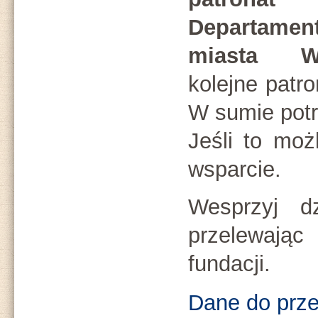
Departamen
miasta Wr
kolejne patro
W sumie potr
Jeśli to moż
wsparcie.
Wesprzyj dz
przelewają
fundacji.
Dane do prze