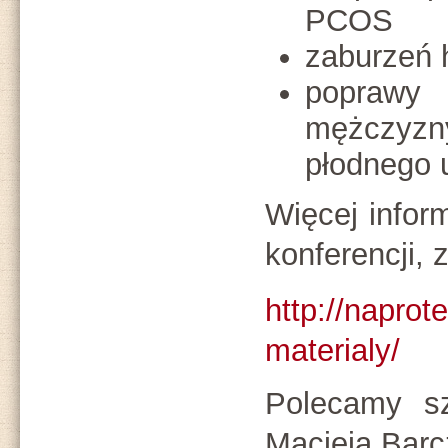
PCOS
zaburzeń 
poprawy
mężczyzn
płodnego u
Więcej inform
konferencji, 
http://naprot
materialy/
Polecamy sz
Macieja Barc