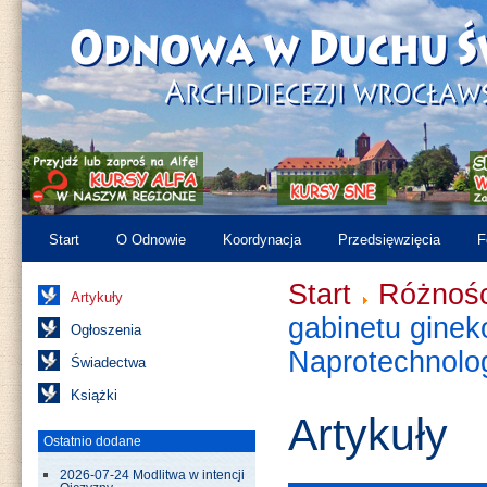
Start
O Odnowie
Koordynacja
Przedsięwzięcia
F
Start
Różnośc
Artykuły
gabinetu ginek
Ogłoszenia
Naprotechnol
Świadectwa
Książki
Artykuły
Ostatnio dodane
2026-07-24 Modlitwa w intencji