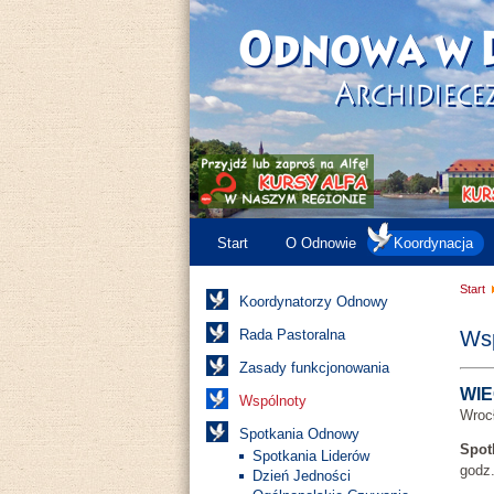
Start
O Odnowie
Koordynacja
Start
Koordynatorzy Odnowy
Rada Pastoralna
Wsp
Zasady funkcjonowania
WIE
Wspólnoty
Wrocł
Spotkania Odnowy
Spot
Spotkania Liderów
godz.
Dzień Jedności