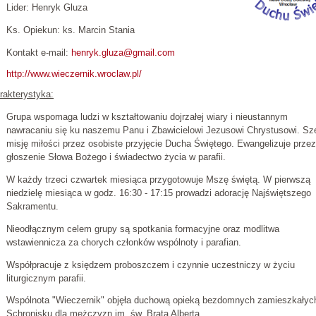
Lider: Henryk Gluza
Ks. Opiekun: ks. Marcin Stania
Kontakt e-mail:
henryk.gluza@gmail.com
http://www.wieczernik.wroclaw.pl/
rakterystyka:
Grupa wspomaga ludzi w kształtowaniu dojrzałej wiary i nieustannym
nawracaniu się ku naszemu Panu i Zbawicielowi Jezusowi Chrystusowi. Sz
misję miłości przez osobiste przyjęcie Ducha Świętego. Ewangelizuje przez
głoszenie Słowa Bożego i świadectwo życia w parafii.
W każdy trzeci czwartek miesiąca przygotowuje Mszę świętą. W pierwszą
niedzielę miesiąca w godz. 16:30 - 17:15 prowadzi adorację Najświętszego
Sakramentu.
Nieodłącznym celem grupy są spotkania formacyjne oraz modlitwa
wstawiennicza za chorych członków wspólnoty i parafian.
Współpracuje z księdzem proboszczem i czynnie uczestniczy w życiu
liturgicznym parafii.
Wspólnota "Wieczernik" objęła duchową opieką bezdomnych zamieszkałyc
Schronisku dla mężczyzn im. św. Brata Alberta.