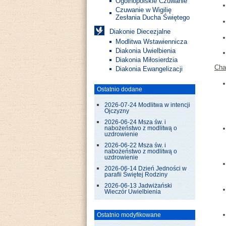
Ogólnopolskie Czuwanie
Czuwanie w Wigilię
Zesłania Ducha Świętego
Diakonie Diecezjalne
Modlitwa Wstawiennicza
Diakonia Uwielbienia
Diakonia Miłosierdzia
Cha
Diakonia Ewangelizacji
Ostatnio dodane
2026-07-24 Modlitwa w intencji
Ojczyzny
2026-06-24 Msza św. i
nabożeństwo z modlitwą o
uzdrowienie
2026-06-22 Msza św. i
nabożeństwo z modlitwą o
uzdrowienie
2026-06-14 Dzień Jedności w
parafii Świętej Rodziny
2026-06-13 Jadwiżański
Wieczór Uwielbienia
Ostatnio modyfikowane