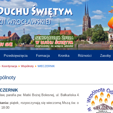
Przedsięwzięcia
Formacja
Kronika
Różności
Zasoby
Koordynacja
Wspólnoty
WIECZERNIK
ólnoty
CZERNIK
aw, parafia pw. Matki Bożej Bolesnej, ul. Bałkańska 4.
kania:
piątek, rozpoczynają się wieczorną Mszą św. o
 18:00