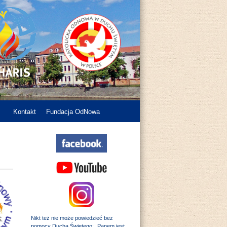
Kontakt
Fundacja OdNowa
Nikt też nie może powiedzieć bez
pomocy Ducha Świętego: „Panem jest