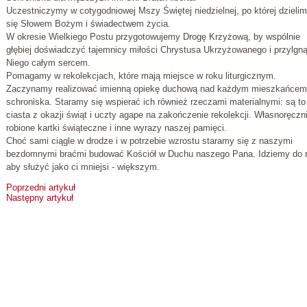
Uczestniczymy w cotygodniowej Mszy Świętej niedzielnej, po której dzieli
się Słowem Bożym i świadectwem życia.
W okresie Wielkiego Postu przygotowujemy Drogę Krzyżową, by wspólnie
głębiej doświadczyć tajemnicy miłości Chrystusa Ukrzyżowanego i przylgn
Niego całym sercem.
Pomagamy w rekolekcjach, które mają miejsce w roku liturgicznym.
Zaczynamy realizować imienną opiekę duchową nad każdym mieszkańcem
schroniska. Staramy się wspierać ich również rzeczami materialnymi: są to
ciasta z okazji świąt i uczty agape na zakończenie rekolekcji. Własnoręczn
robione kartki świąteczne i inne wyrazy naszej pamięci.
Choć sami ciągle w drodze i w potrzebie wzrostu staramy się z naszymi
bezdomnymi braćmi budować Kościół w Duchu naszego Pana. Idziemy do n
aby służyć jako ci mniejsi - większym.
Poprzedni artykuł
Następny artykuł