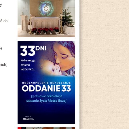
my
ąć do
ie
ich,