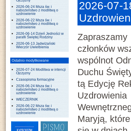
Ojczyzny
2026-07-1
2026-06-24 Msza św. i
nabożeństwo z modlitwą o
uzdrowienie
Uzdrowien
2026-06-22 Msza św. i
nabożeństwo z modlitwą o
uzdrowienie
2026-06-14 Dzień Jedności w
Zapraszamy
parafii Świętej Rodziny
2026-06-13 Jadwiżański
członków wsz
Wieczór Uwielbienia
wspólnot Od
Ostatnio modyfikowane
Duchu Święt
2026-07-24 Modlitwa w intencji
Ojczyzny
Czasopisma formacyjne
tą Edycję Rek
2026-06-24 Msza św. i
nabożeństwo z modlitwą o
Uzdrowienia
uzdrowienie
WIECZERNIK
Wewnętrzneg
2026-06-22 Msza św. i
nabożeństwo z modlitwą o
uzdrowienie
Maryją, któr
się w dniach 