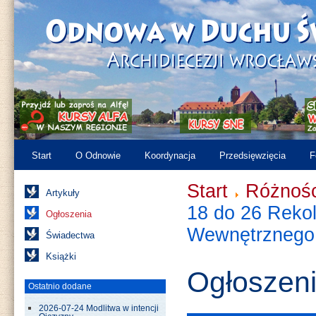
Start
O Odnowie
Koordynacja
Przedsięwzięcia
F
Start
Różnośc
Artykuły
18 do 26 Reko
Ogłoszenia
Wewnętrznego
Świadectwa
Książki
Ogłoszen
Ostatnio dodane
2026-07-24 Modlitwa w intencji