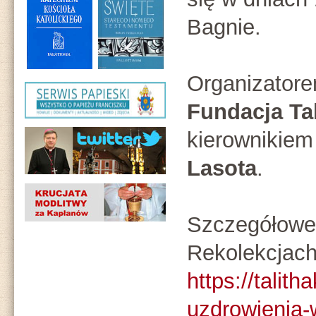
Bagnie.
Organizatore
Fundacja Ta
kierownikie
Lasota
.
Szczegółowe 
Rekolekcjac
https://talit
uzdrowienia-