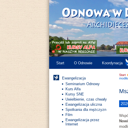
Start
O Odnowie
Koordynacja
Start
Ewangelizacja
modlit
Seminarium Odnowy
Kurs Alfa
Msz
Kursy SNE
Uwielbienie, czas chwały
202
Ewangelizacja uliczna
Spotkania dla mężczyzn
Film
Wspó
Ewangelizacja przez
Nowi
Internet
modl