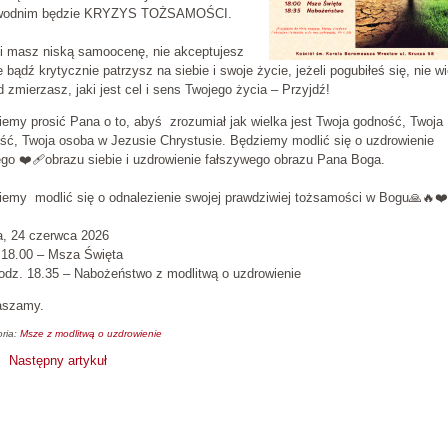
wodnim będzie KRYZYS TOŻSAMOŚCI.
li masz niską samoocenę, nie akceptujesz
e bądź krytycznie patrzysz na siebie i swoje życie, jeżeli pogubiłeś się, nie w
 zmierzasz, jaki jest cel i sens Twojego życia – Przyjdź!
emy prosić Pana o to, abyś zrozumiał jak wielka jest Twoja godność, Twoja
ść, Twoja osoba w Jezusie Chrystusie. Będziemy modlić się o uzdrowienie
go ❤️‍🩹obrazu siebie i uzdrowienie fałszywego obrazu Pana Boga.
iemy modlić się o odnalezienie swojej prawdziwiej tożsamości w Bogu🙏🔥❤
a, 24 czerwca 2026
.18.00 – Msza Święta
odz. 18.35 – Nabożeństwo z modlitwą o uzdrowienie
aszamy.
ria:
Msze z modlitwą o uzdrowienie
Następny artykuł