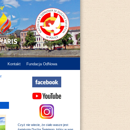
Kontakt
Fundacja OdNowa
 z
Czyż nie wiecie, że ciało wasze jest
świątynią Ducha Świętego, który w was