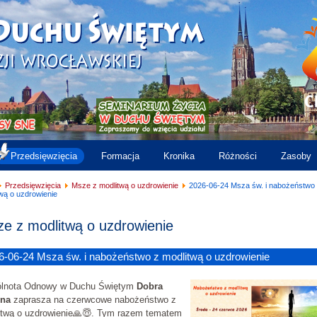
Przedsięwzięcia
Formacja
Kronika
Różności
Zasoby
Przedsięwzięcia
Msze z modlitwą o uzdrowienie
2026-06-24 Msza św. i nabożeństwo
wą o uzdrowienie
e z modlitwą o uzdrowienie
6-06-24 Msza św. i nabożeństwo z modlitwą o uzdrowienie
lnota Odnowy w Duchu Świętym
Dobra
na
zaprasza na czerwcowe nabożeństwo z
itwą o uzdrowienie🙏😇. Tym razem tematem