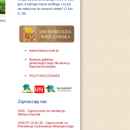
jest, a którego macie od Boga, i że już
nie należycie do samych siebie? (1 Kor
6, 19)
iesz
www.mariuszrosik.pl
️.
Budowa gabinetu
ginekologicznego dla lekarzy
Naprotechnologów
POLITYKA COOKIES
Zapraszają nas
2026 - Zaproszenie na rekolekcje -
Winnica Racheli
2026-07-18 do 26 - Zaproszenie na
Rekolekcje Uzdrowienia Wewnętrznego