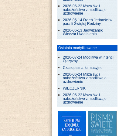
2026-06-22 Msza św. i
nabożeństwo z modlitwą o
uzdrowienie
2026-06-14 Dzień Jedności w
parafii Świętej Rodziny
2026-06-13 Jadwiżański
Wieczór Uwielbienia
Ostatnio modyfikowane
2026-07-24 Modlitwa w intencji
Ojczyzny
Czasopisma formacyjne
2026-06-24 Msza św. i
nabożeństwo z modlitwą o
uzdrowienie
WIECZERNIK
2026-06-22 Msza św. i
nabożeństwo z modlitwą o
uzdrowienie