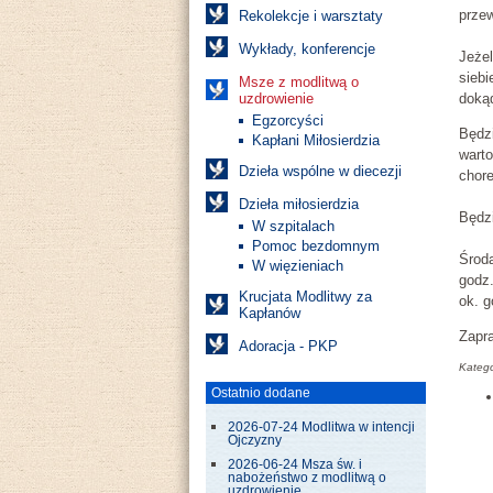
prze
Rekolekcje i warsztaty
Wykłady, konferencje
Jeże
siebi
Msze z modlitwą o
uzdrowienie
dokąd
Egzorcyści
Będzi
Kapłani Miłosierdzia
warto
Dzieła wspólne w diecezji
chore
Dzieła miłosierdzia
Będz
W szpitalach
Pomoc bezdomnym
Środ
W więzieniach
godz
Krucjata Modlitwy za
ok. g
Kapłanów
Zapr
Adoracja - PKP
Katego
Ostatnio dodane
2026-07-24 Modlitwa w intencji
Ojczyzny
2026-06-24 Msza św. i
nabożeństwo z modlitwą o
uzdrowienie