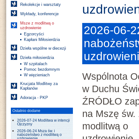
Rekolekcje i warsztaty
uzdrowien
Wykłady, konferencje
Msze z modlitwą o
2026-06-2
uzdrowienie
Egzorcyści
nabożeńst
Kapłani Miłosierdzia
Dzieła wspólne w diecezji
uzdrowien
Dzieła miłosierdzia
W szpitalach
Pomoc bezdomnym
Wspólnota 
W więzieniach
Krucjata Modlitwy za
w Duchu Świ
Kapłanów
Adoracja - PKP
ŹRÓDŁO zap
na Mszę św. 
Ostatnio dodane
2026-07-24 Modlitwa w intencji
modlitwą o
Ojczyzny
2026-06-24 Msza św. i
nabożeństwo z modlitwą o
uzdrowienie.
uzdrowienie