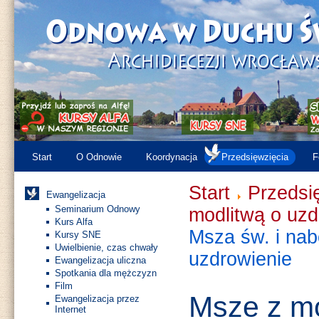
Start
O Odnowie
Koordynacja
Przedsięwzięcia
F
Start
Przedsi
Ewangelizacja
Seminarium Odnowy
modlitwą o uzd
Kurs Alfa
Msza św. i nab
Kursy SNE
Uwielbienie, czas chwały
uzdrowienie
Ewangelizacja uliczna
Spotkania dla mężczyzn
Film
Msze z mo
Ewangelizacja przez
Internet