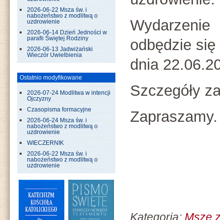
2026-06-22 Msza św. i
nabożeństwo z modlitwą o
Wydarzenie
uzdrowienie
2026-06-14 Dzień Jedności w
parafii Świętej Rodziny
odbędzie się
2026-06-13 Jadwiżański
Wieczór Uwielbienia
dnia 22.06.20
Ostatnio modyfikowane
Szczegóły za
2026-07-24 Modlitwa w intencji
Ojczyzny
Czasopisma formacyjne
Zapraszamy.
2026-06-24 Msza św. i
nabożeństwo z modlitwą o
uzdrowienie
WIECZERNIK
2026-06-22 Msza św. i
nabożeństwo z modlitwą o
uzdrowienie
Kategoria:
Msze z