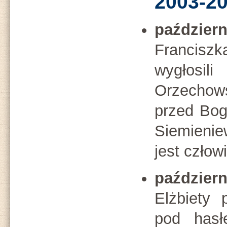
2003-20
październ
Franciszk
wygłos
Orzecho
przed Bog
Siemieni
jest człowi
październ
Elżbiety 
pod hasł