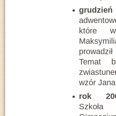
grudzie
adwentowe
które 
Maksymi
prowadzi
Temat br
zwiastune
wzór Jana 
rok 200
Szkoła