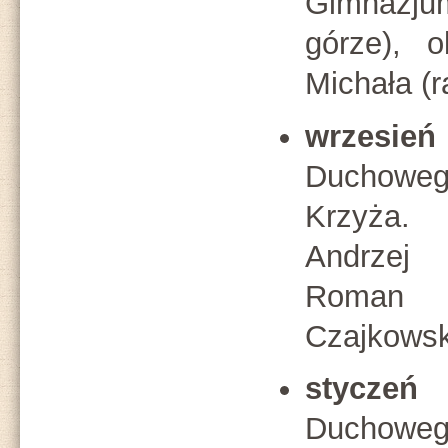
Gimnazju
górze), 
Michała (r
wrzesień
Duchowe
Krzyża.
Andrzej
Roman 
Czajkowsk
styczeń 
Duchow