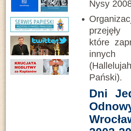
Nysy 2008
Organizac
przejęły
które zap
innych
(Halleluj
Pański).
Dni Je
Odnowy
Wrocła