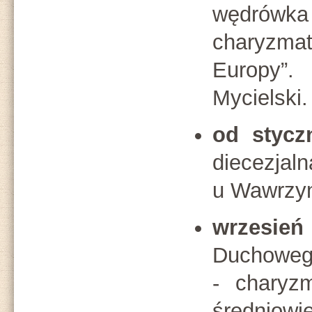
wędrówka
charyzm
Europy”.
Mycielski.
od stycz
diecezja
u Wawrzyn
wrzesień
Duchowego
- charyzm
średniow