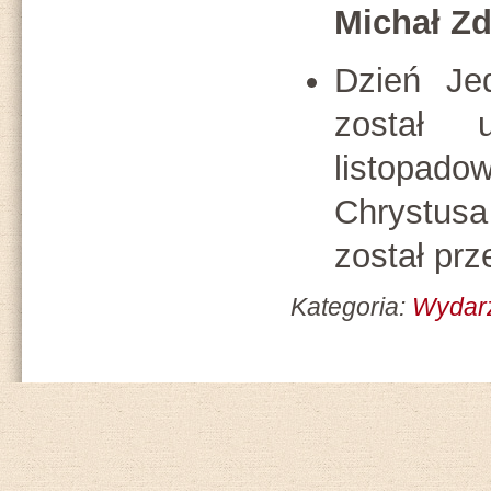
Michał Z
Dzień Jed
został 
listopa
Chrystu
został prz
Kategoria:
Wydar