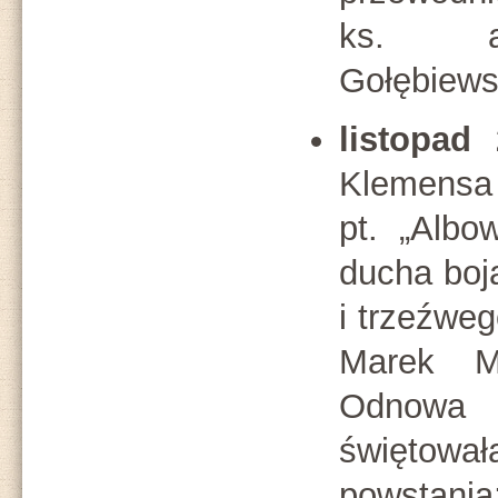
ks. ar
Gołębiews
listopad 
Klemensa 
pt. „Alb
ducha boja
i trzeźweg
Marek M
Odnowa
świętowa
powstania