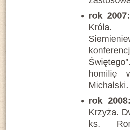
zastosował
rok 2007:
Króla.
Siemie
konferenc
Świętego”
homilię 
Michalski.
rok 2008
Krzyża. Dw
ks. Ro