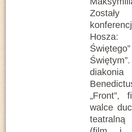
Maksymil
Został
konferen
Hosza:
Święteg
Świętym”
diakonia 
Benedictu
„Front”, 
walce duc
teatralną
(film i 