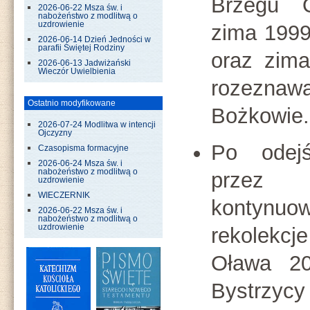
Brzegu O
2026-06-22 Msza św. i
nabożeństwo z modlitwą o
uzdrowienie
zima 1999
2026-06-14 Dzień Jedności w
parafii Świętej Rodziny
oraz zima
2026-06-13 Jadwiżański
Wieczór Uwielbienia
rozeznaw
Ostatnio modyfikowane
Bożkowie
2026-07-24 Modlitwa w intencji
Ojczyzny
Po odejś
Czasopisma formacyjne
2026-06-24 Msza św. i
nabożeństwo z modlitwą o
przez 
uzdrowienie
WIECZERNIK
kontynu
2026-06-22 Msza św. i
nabożeństwo z modlitwą o
uzdrowienie
rekolekcj
Oława 20
Bystrzyc