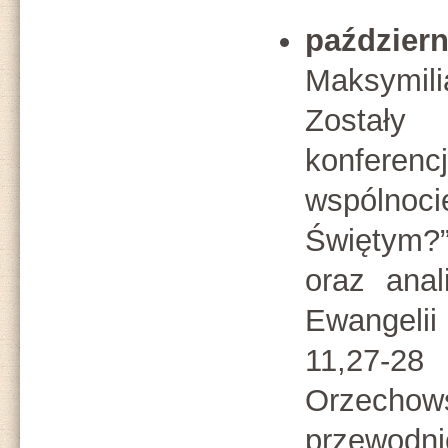
październ
Maksymil
Został
konferenc
wspólno
Świętym?”
oraz ana
Ewangeli
11,27-
Orzecho
przewodni