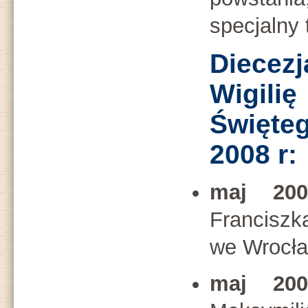
specjalny t
Diecez
Wigili
Święt
2008 r:
maj 200
Franciszk
we Wrocła
maj 200