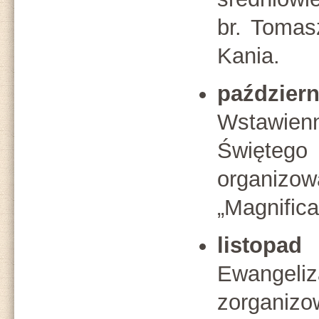
br. Tomas
Kania.
październ
Wstawie
Świętego
organizo
„Magnific
listop
Ewange
zorganizo