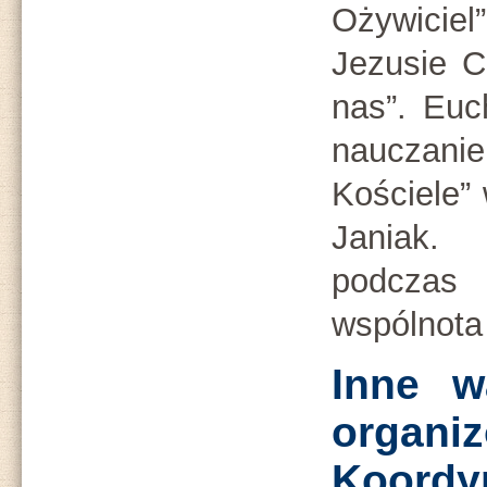
Ożywiciel
Jezusie Ch
nas”. Euch
nauczanie 
Kościele” 
Janiak.
podczas 
wspólnota
Inne w
organ
Koord