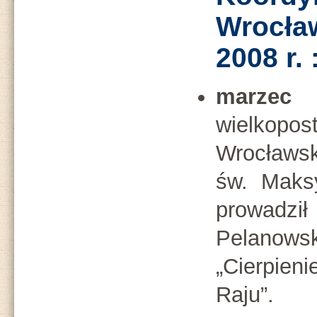
Wrocła
2008 r. 
marzec
wielk
Wrocławski
św. Maksy
prowad
Pelanow
„Cierpieni
Raju”.