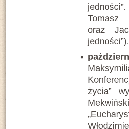
jedności”.
Tomasz P
oraz Jac
jedności”).
październ
Maksymil
Konferenc
życia” w
Mekwiń
„Eucharyst
Włodzimie