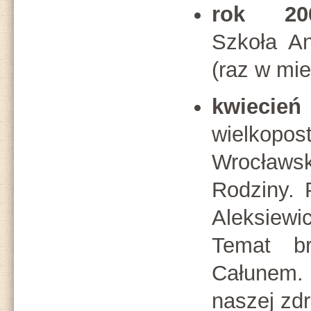
rok 200
Szkoła A
(raz w mie
kwiecie
wielk
Wrocławski
Rodziny. 
Aleksie
Temat br
Całunem.
naszej zdr