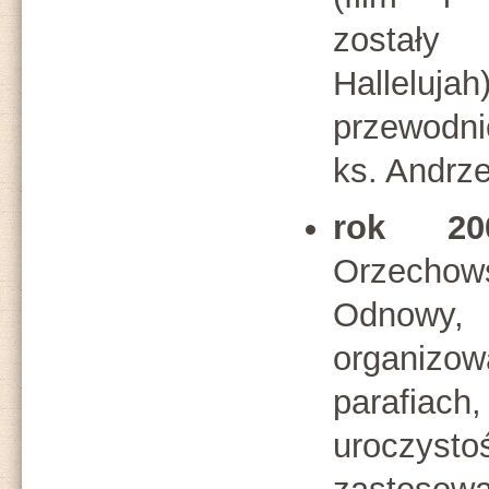
został
Hallelu
przewodni
ks. Andrze
rok 20
Orzecho
Odnow
organizo
parafiac
uroczyst