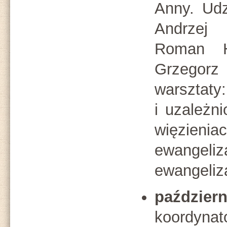
Anny. Udzi
Andrzej
Roman H
Grzegor
warsztaty
i uzależn
więzieni
ewangeli
ewangeliza
paździe
koordyna