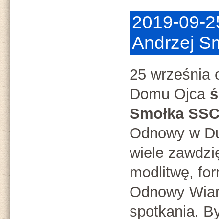
2019-09-2
Andrzej S
25 września 
Domu Ojca
ś
Smołka SS
Odnowy w D
wiele zawdzi
modlitwę, fo
Odnowy Wiary
spotkania. By