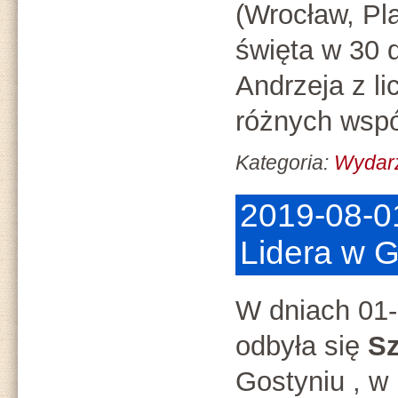
(Wrocław, Pl
święta w 30 
Andrzeja z l
różnych wspó
Kategoria:
Wydar
2019-08-0
Lidera w G
W dniach 01-
odbyła się
Sz
Gostyniu , w k