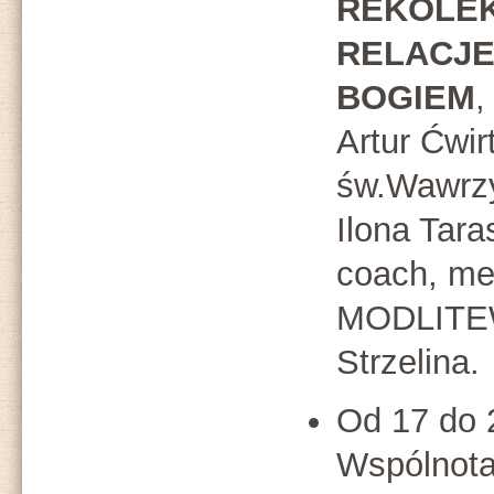
REKOLE
RELACJE
BOGIEM
,
Artur Ćwir
św.Wawrzy
Ilona Tara
coach, me
MODLITE
Strzelina.
Od 17 do 
Wspólnota