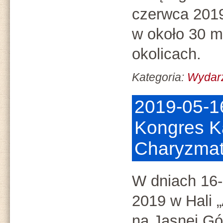
czerwca 2019
w około 30 m
okolicach.
Kategoria:
Wydar
2019-05-16
Kongres K
Charyzmat
W dniach 16
2019 w Hali „
na Jasnej Gó