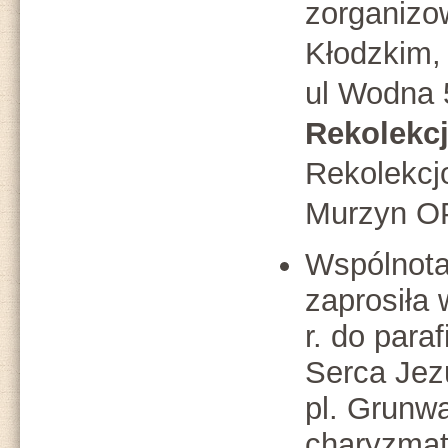
zorganizo
Kłodzkim,
ul Wodna 
Rekolekc
Rekolekcjo
Murzyn O
Wspólnota
zaprosiła
r. do para
Serca Jez
pl. Grunwa
charyzmat