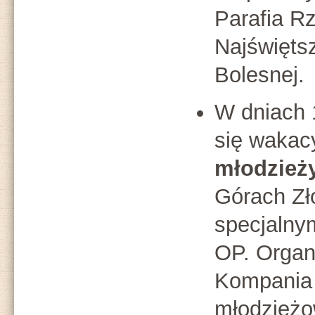
Parafia R
Najświęts
Bolesnej.
W dniach 
się wakac
młodzież
Górach Zł
specjalny
OP. Organi
Kompania 
młodzieżo