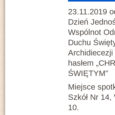
23.11.2019 o
Dzień Jednoś
Wspólnot Od
Duchu Świę
Archidiecezj
hasłem „C
ŚWIĘTYM”
Miejsce spot
Szkół Nr 14,
10.