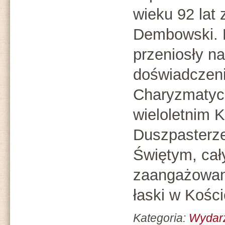
wieku 92 lat 
Dembowski. B
przeniosły na
doświadczen
Charyzmatycz
wieloletnim 
Duszpaster
Świętym, ca
zaangażowan
łaski w Kości
Kategoria:
Wydar