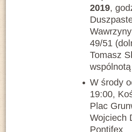
2019
, god
Duszpaste
Wawrzyny,
49/51 (dol
Tomasz Sk
wspólnotą
W środy 
19:00, Ko
Plac Grunw
Wojciech 
Pontifex