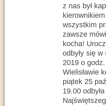
z nas był ka
kierownikie
wszystkim pr
zawsze mówił
kocha! Urocz
odbyły się w
2019 o godz.
Wielisławie k
piątek 25 pa
19.00 odbyła 
Najświętsze