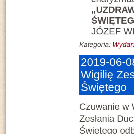
„UZDRA
ŚWIĘTEG
JÓZEF W
Kategoria:
Wydar
2019-06-0
Wigilię Ze
Świętego
Czuwanie w W
Zesłania Du
Świętego odb