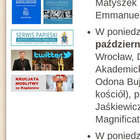
Matyszek 
Emmanue
W poniedz
październ
Wrocław, 
Akademick
Odona Buj
kościół), 
Jaśkiewic
Magnificat
W poniedz