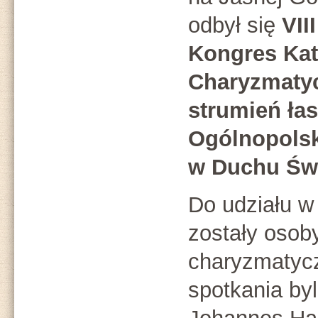
odbył się
VIII
Kongres Kat
Charyzmatyc
strumień łas
Ogólnopols
w Duchu Św
Do udziału w
zostały osob
charyzmatyc
spotkania byl