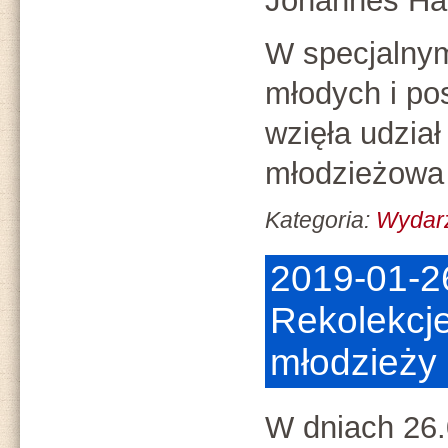
Johannes Har
W specjalnym
młodych i p
wzięła udzia
młodzieżowa
Kategoria:
Wydar
2019-01-2
Rekolekcje 
młodzieży
W dniach 26.