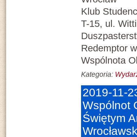
Klub Studenc
T-15, ul. Witt
Duszpasters
Redemptor we
Wspólnota Ob
Kategoria:
Wydar
2019-11-2
Wspólnot
Świętym Ar
Wrocławsk