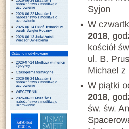
2026-06-24 Msza św. i
nabożeństwo z modlitwą o
Syjon
uzdrowienie
2026-06-22 Msza św. i
nabożeństwo z modlitwą o
uzdrowienie
W czwartk
2026-06-14 Dzień Jedności w
parafii Świętej Rodziny
2018
, god
2026-06-13 Jadwiżański
Wieczór Uwielbienia
kościół św
Ostatnio modyfikowane
ul. B. Pru
2026-07-24 Modlitwa w intencji
Ojczyzny
Michael z
Czasopisma formacyjne
2026-06-24 Msza św. i
nabożeństwo z modlitwą o
W piątki 
uzdrowienie
WIECZERNIK
2018
, god
2026-06-22 Msza św. i
nabożeństwo z modlitwą o
uzdrowienie
św. św. An
Spacerowa