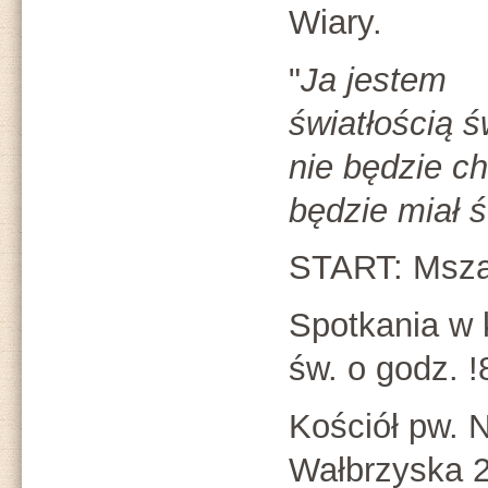
Wiary.
"
Ja jestem
światłością ś
nie będzie ch
będzie miał ś
START: Msza 
Spotkania w 
św. o godz. !
Kościół pw. N
Wałbrzyska 2