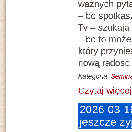
ważnych pyt
– bo spotkasz
Ty – szukają
– bo to moż
który przynie
nową radość
Kategoria:
Semin
Czytaj więcej.
2026-03-1
jeszcze ż