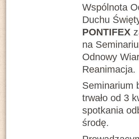
Wspólnota O
Duchu Święt
PONTIFEX
z
na Seminari
Odnowy Wiar
Reanimacja.
Seminarium 
trwało od 3 k
spotkania od
środę.