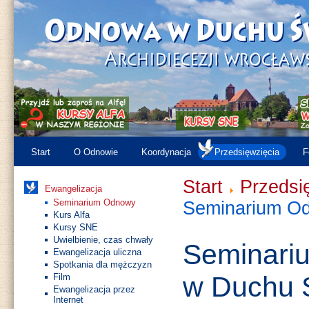
Start
O Odnowie
Koordynacja
Przedsięwzięcia
F
Start
Przedsi
Ewangelizacja
Seminarium Odnowy
Seminarium O
Kurs Alfa
Kursy SNE
Uwielbienie, czas chwały
Seminari
Ewangelizacja uliczna
Spotkania dla mężczyzn
w Duchu 
Film
Ewangelizacja przez
Internet