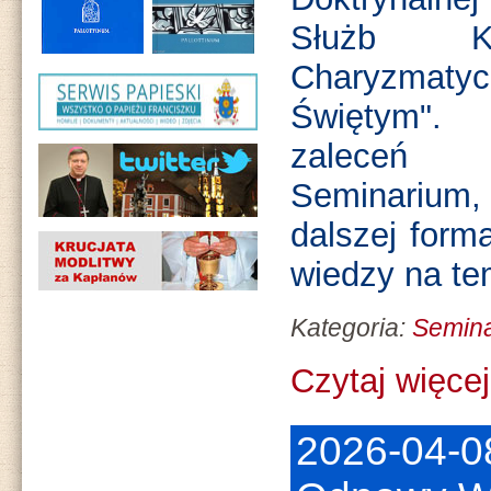
Służb Ka
Charyzmatyc
Świętym".
zaleceń 
Seminarium
dalszej forma
wiedzy na te
Kategoria:
Semin
Czytaj więcej.
2026-04-0