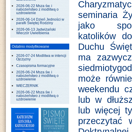
Charyzmat
2026-06-22 Msza św. i
nabożeństwo z modlitwą o
seminaria Ż
uzdrowienie
2026-06-14 Dzień Jedności w
jako spos
parafii Świętej Rodziny
2026-06-13 Jadwiżański
katolików d
Wieczór Uwielbienia
Duchu Święt
Ostatnio modyfikowane
ma zazwycza
2026-07-24 Modlitwa w intencji
Ojczyzny
siedmiotygo
Czasopisma formacyjne
2026-06-24 Msza św. i
może równie
nabożeństwo z modlitwą o
uzdrowienie
WIECZERNIK
weekendu cz
2026-06-22 Msza św. i
nabożeństwo z modlitwą o
lub w dłużs
uzdrowienie
lub więcej t
przeczytać 
Doktrynaln