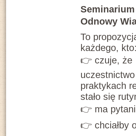
Seminarium
Odnowy Wia
To propozycj
każdego, kto
👉 czuje, że
uczestnictwo
praktykach re
stało się ruty
👉 ma pytani
👉 chciałby o