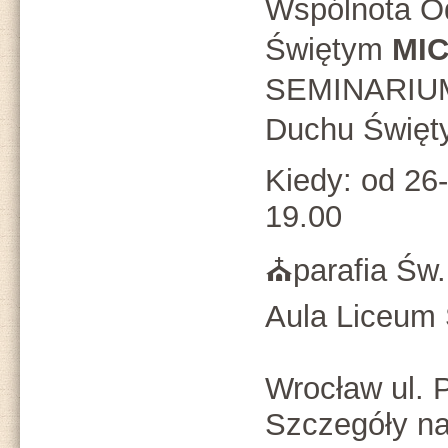
Wspólnota O
Świętym
MI
SEMINARIU
Duchu Świę
Kiedy: od 26-
19.00
⛪parafia Św.
Aula Liceum 
Wrocław ul. 
Szczegóły na