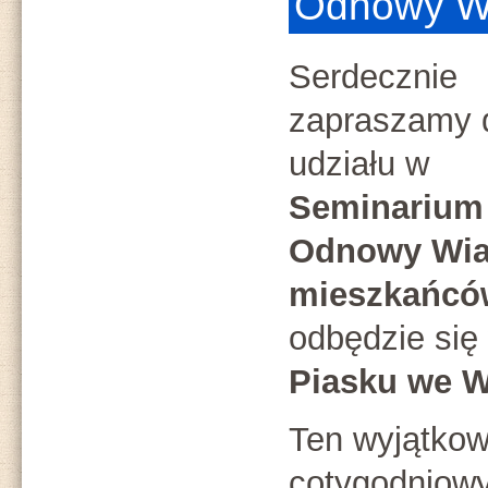
Odnowy Wi
Serdecznie
zapraszamy 
udziału w
Seminarium
Odnowy Wia
mieszkańcó
odbędzie się 
Piasku we W
Ten wyjątkow
cotygodniowy