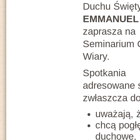
Duchu Święt
EMMANUEL
zaprasza na
Seminarium
Wiary.
Spotkania
adresowane s
zwłaszcza do
uważają, ż
chcą pogłę
duchowe,