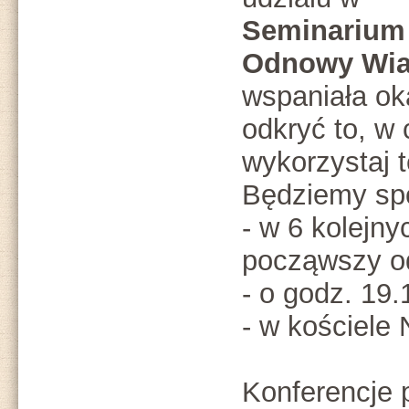
Seminarium
Odnowy Wia
wspaniała ok
odkryć to, w
wykorzystaj 
Będziemy sp
- w 6 kolejn
począwszy od
- o godz. 19
- w kościele
Konferencje 