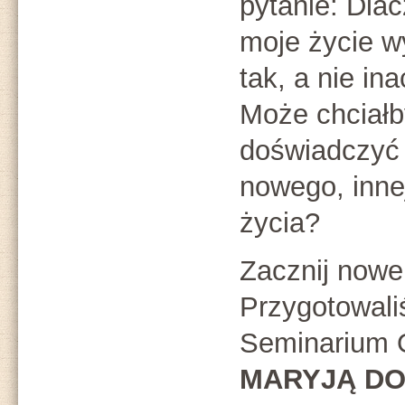
pytanie: Dla
moje życie w
tak, a nie in
Może chciał
doświadczyć
nowego, innej
życia?
Zacznij nowe
Przygotowali
Seminarium 
MARYJĄ DO