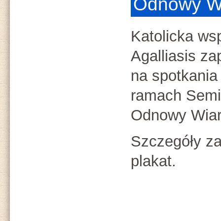
Odnowy W
Katolicka ws
Agalliasis za
na spotkania
ramach Semi
Odnowy Wiar
Szczegóły za
plakat.