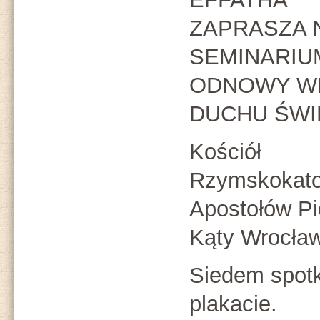
ZAPRASZA 
SEMINARIU
ODNOWY WI
DUCHU ŚWI
Kościół
Rzymskokatol
Apostołów Pio
Kąty Wrocław
Siedem spotk
plakacie.