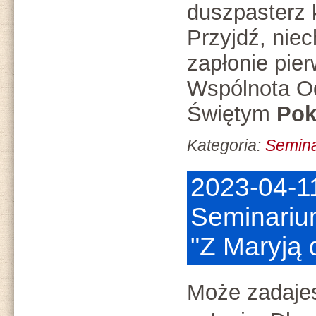
duszpasterz 
Przyjdź, nie
zapłonie pier
Wspólnota O
Świętym
Pok
Kategoria:
Semin
2023-04-1
Seminariu
"Z Maryją 
Może zadaje