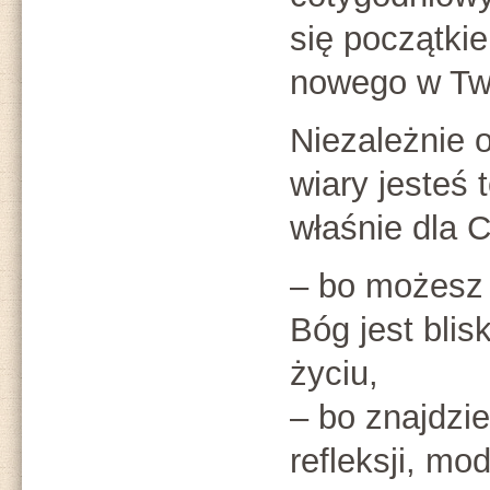
się początk
nowego w Tw
Niezależnie o
wiary jesteś 
właśnie dla C
– bo możesz 
Bóg jest blis
życiu,
– bo znajdzi
refleksji, mo