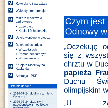
Rekolekcje i warsztaty
Wykłady, konferencje
Msze z modlitwą o
Czym jest
uzdrowienie
Egzorcyści
Odnowy w
Kapłani Miłosierdzia
Dzieła wspólne w diecezji
„Oczekuję o
Dzieła miłosierdzia
W szpitalach
się z wszys
Pomoc bezdomnym
W więzieniach
chrztu w Duc
Krucjata Modlitwy za
Kapłanów
papieża Fra
Adoracja - PKP
Duchu Świ
Ostatnio dodane
olimpijskim 
2026-07-24 Modlitwa w intencji
Ojczyzny
„U zar
2026-06-24 Msza św. i
nabożeństwo z modlitwą o
uzdrowienie