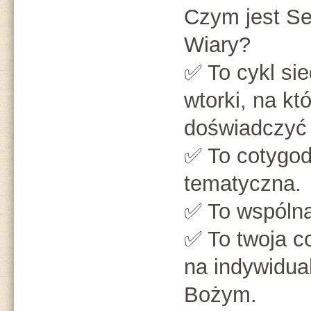
Czym jest S
Wiary?
✅ To cykl si
wtorki, na k
doświadczyć m
✅ To cotygod
tematyczna.
✅ To wspólna
✅ To twoja c
na indywidua
Bożym.