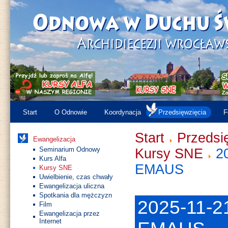
Start
O Odnowie
Koordynacja
Przedsięwzięcia
F
Start
Przedsi
Ewangelizacja
Seminarium Odnowy
Kursy SNE
2
Kurs Alfa
EMAUS
Kursy SNE
Uwielbienie, czas chwały
Ewangelizacja uliczna
Spotkania dla mężczyzn
2025-11-2
Film
Ewangelizacja przez
Internet