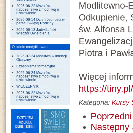
Modlitewno-E
2026-06-22 Msza św. i
nabożeństwo z modlitwą o
uzdrowienie
Odkupienie, 
2026-06-14 Dzień Jedności w
parafii Świętej Rodziny
św. Alfonsa L
2026-06-13 Jadwiżański
Wieczór Uwielbienia
Ewangelizacj
Ostatnio modyfikowane
Piotra i Pawł
2026-07-24 Modlitwa w intencji
Ojczyzny
Czasopisma formacyjne
2026-06-24 Msza św. i
Więcej inform
nabożeństwo z modlitwą o
uzdrowienie
https://tiny.p
WIECZERNIK
2026-06-22 Msza św. i
nabożeństwo z modlitwą o
uzdrowienie
Kategoria:
Kursy
Poprzedni 
Następny 