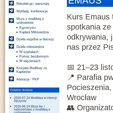
EMAUS
Rekolekcje i warsztaty
Wykłady, konferencje
Kurs Emaus t
Msze z modlitwą o
uzdrowienie
spotkania z
Egzorcyści
Kapłani Miłosierdzia
odkrywania, 
Dzieła wspólne w diecezji
nas przez Pi
Dzieła miłosierdzia
W szpitalach
Pomoc bezdomnym
W więzieniach
📅 21–23 list
Krucjata Modlitwy za
Kapłanów
📍 Parafia p
Adoracja - PKP
Pocieszenia, 
Ostatnio dodane
Wrocław
2026-07-24 Modlitwa w intencji
Ojczyzny
👥 Organizat
2026-06-24 Msza św. i
nabożeństwo z modlitwą o
uzdrowienie