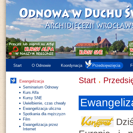
Start
O Odnowie
Koordynacja
Przedsięwzięcia
F
Start
Przedsi
Ewangelizacja
Seminarium Odnowy
Kurs Alfa
Kursy SNE
Ewangeliz
Uwielbienie, czas chwały
Ewangelizacja uliczna
Spotkania dla mężczyzn
Dzi
Film
Ewangelizacja przez
Internet