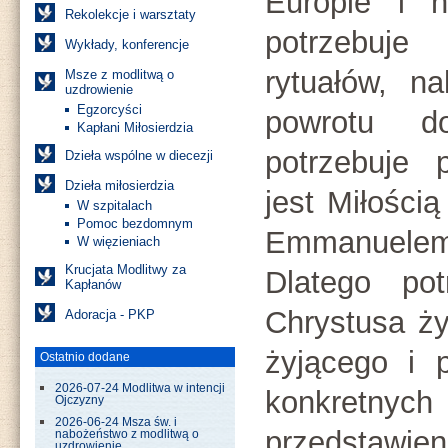
Europie i 
Rekolekcje i warsztaty
potrzebuj
Wykłady, konferencje
rytuałów, n
Msze z modlitwą o
uzdrowienie
Egzorcyści
powrotu 
Kapłani Miłosierdzia
potrzebuje 
Dzieła wspólne w diecezji
Dzieła miłosierdzia
jest Miłością 
W szpitalach
Pomoc bezdomnym
Emmanuelem 
W więzieniach
Krucjata Modlitwy za
Dlatego pot
Kapłanów
Chrystusa ży
Adoracja - PKP
żyjącego i 
Ostatnio dodane
2026-07-24 Modlitwa w intencji
konkretn
Ojczyzny
2026-06-24 Msza św. i
przedstawi
nabożeństwo z modlitwą o
uzdrowienie