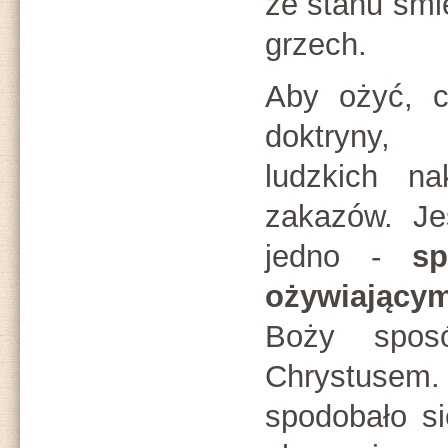
ze stanu śmie
grzech.
Aby ożyć, c
doktryny, 
ludzkich na
zakazów. Je
jedno -
s
ożywiający
Boży spos
Chrystusem. 
spodobało s