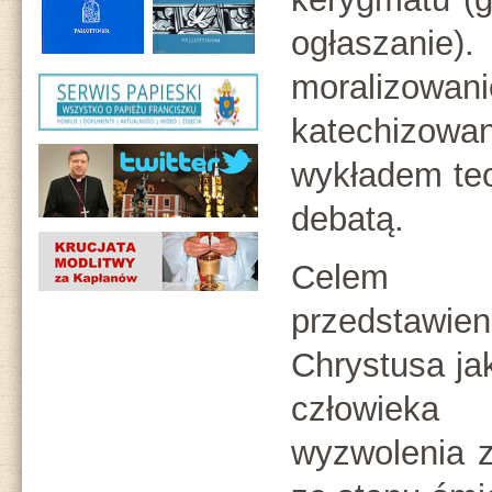
ogłaszanie
morali
katechizowa
wykładem teo
debatą.
Celem k
przedstawie
Chrystusa ja
człowiek
wyzwolenia z