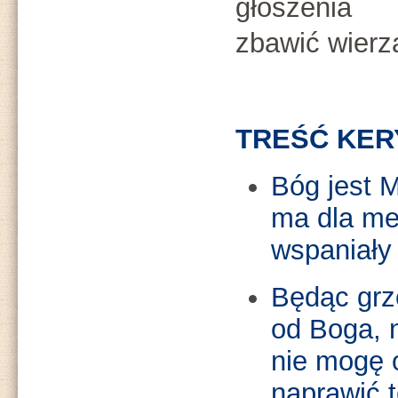
głoszenia 
zbawić wierz
TREŚĆ KER
Bóg jest M
ma dla me
wspaniały 
Będąc grz
od Boga, n
nie mogę 
naprawić t