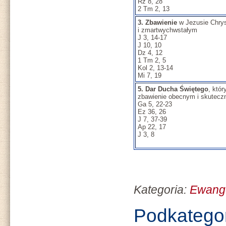
Rz 8, 28
2 Tm 2, 13
3. Zbawienie
w Jezusie Chrys
i zmartwychwstałym
J 3, 14-17
J 10, 10
Dz 4, 12
1 Tm 2, 5
Kol 2, 13-14
Mi 7, 19
5. Dar Ducha Świętego
, któr
zbawienie obecnym i skutec
Ga 5, 22-23
Ez 36, 26
J 7, 37-39
Ap 22, 17
J 3, 8
Kategoria:
Ewange
Podkatego