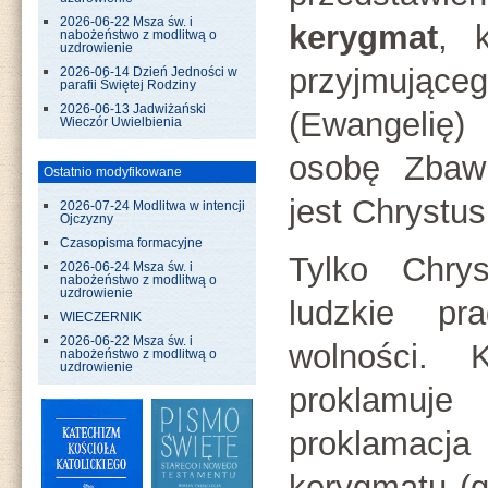
2026-06-22 Msza św. i
kerygmat
, 
nabożeństwo z modlitwą o
uzdrowienie
przyjmują
2026-06-14 Dzień Jedności w
parafii Świętej Rodziny
2026-06-13 Jadwiżański
(Ewangelię)
Wieczór Uwielbienia
osobę Zbawi
Ostatnio modyfikowane
jest Chrystu
2026-07-24 Modlitwa w intencji
Ojczyzny
Czasopisma formacyjne
Tylko Chry
2026-06-24 Msza św. i
nabożeństwo z modlitwą o
uzdrowienie
ludzkie pr
WIECZERNIK
2026-06-22 Msza św. i
wolności. 
nabożeństwo z modlitwą o
uzdrowienie
proklamu
proklamacja
kerygmatu (g