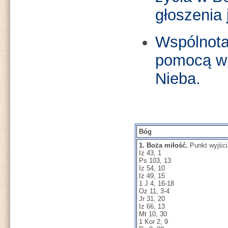
głoszenia 
Wspólnota
pomocą w 
Nieba.
Bóg
1. Boża miłość.
Punkt wyjści
Iz 43, 1
Ps 103, 13
Iz 54, 10
Iz 49, 15
1 J 4, 16-18
Oz 11, 3-4
Jr 31, 20
Iz 66, 13
Mt 10, 30
1 Kor 2, 9