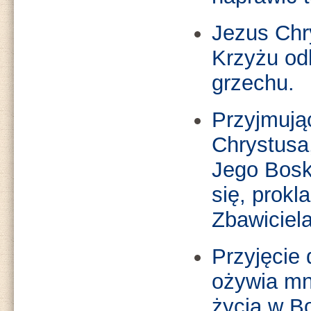
Jezus Chr
Krzyżu odk
grzechu.
Przyjmują
Chrystusa
Jego Boski
się, prokl
Zbawiciela
Przyjęcie
ożywia mni
życia w Bo