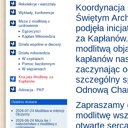
Rekolekcje i warsztaty
Koordynacja
Wykłady, konferencje
Świętym Arch
Msze z modlitwą o
podjęła inicj
uzdrowienie
Egzorcyści
za Kapłanów
Kapłani Miłosierdzia
Dzieła wspólne w diecezji
modlitwą obją
Dzieła miłosierdzia
kapłanów nasz
W szpitalach
Pomoc bezdomnym
zaczynając o
W więzieniach
szczególny s
Krucjata Modlitwy za
Kapłanów
Odnową Char
Adoracja - PKP
Ostatnio dodane
Zapraszamy d
2026-07-24 Modlitwa w intencji
modlitwę wsz
Ojczyzny
2026-06-24 Msza św. i
otwarte serc
nabożeństwo z modlitwą o
uzdrowienie