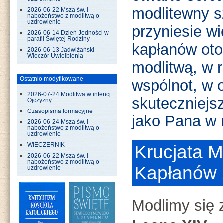
modlitewny s
2026-06-22 Msza św. i
nabożeństwo z modlitwą o
uzdrowienie
przyniesie w
2026-06-14 Dzień Jedności w
parafii Świętej Rodziny
kapłanów ot
2026-06-13 Jadwiżański
Wieczór Uwielbienia
modlitwą, w 
Ostatnio modyfikowane
wspólnot, w o
2026-07-24 Modlitwa w intencji
skuteczniejs
Ojczyzny
Czasopisma formacyjne
jako Pana w n
2026-06-24 Msza św. i
nabożeństwo z modlitwą o
uzdrowienie
WIECZERNIK
Krucjata M
2026-06-22 Msza św. i
nabożeństwo z modlitwą o
Kapłanów
uzdrowienie
Modlimy się 