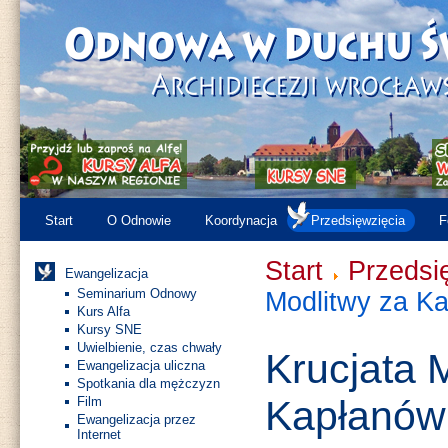
Start
O Odnowie
Koordynacja
Przedsięwzięcia
F
Start
Przedsi
Ewangelizacja
Seminarium Odnowy
Modlitwy za K
Kurs Alfa
Kursy SNE
Uwielbienie, czas chwały
Krucjata 
Ewangelizacja uliczna
Spotkania dla mężczyzn
Kapłanów
Film
Ewangelizacja przez
Internet