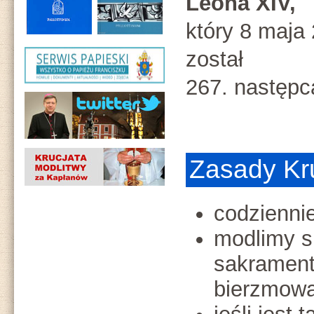
Leona XIV,
który 8 maja
został
267. następcą
Zasady Kr
codzienni
modlimy si
sakrament
bierzmowa