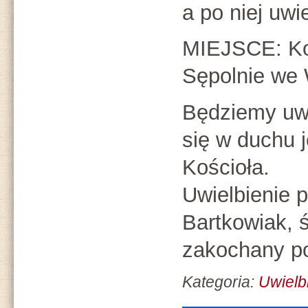
a po niej uwi
MIEJSCE: Ko
Sępolnie we 
Będziemy uwi
się w duchu j
Kościoła.
Uwielbienie 
Bartkowiak, 
zakochany po
Kategoria:
Uwielb