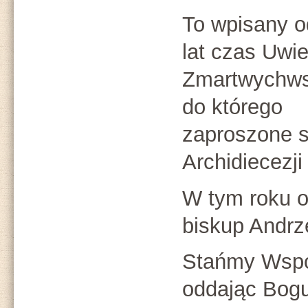
To wpisany o
lat czas Uwie
Zmartwychws
do którego
zaproszone s
Archidiecezji
W tym roku o
biskup Andrz
Stańmy Wspól
oddając Bogu