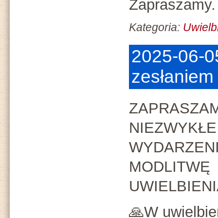
Zapraszamy.
Kategoria:
Uwielb
2025-06-05
zesłaniem
ZAPRASZAM
NIEZWYKŁE
WYDARZENI
MODLITWĘ
UWIELBIENI
🙏W uwielbie