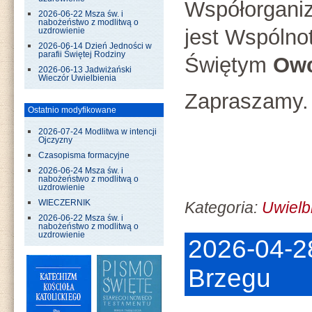
Współorgani
2026-06-22 Msza św. i
nabożeństwo z modlitwą o
jest Wspóln
uzdrowienie
2026-06-14 Dzień Jedności w
parafii Świętej Rodziny
Świętym
Owc
2026-06-13 Jadwiżański
Wieczór Uwielbienia
Zapraszamy.
Ostatnio modyfikowane
2026-07-24 Modlitwa w intencji
Ojczyzny
Czasopisma formacyjne
2026-06-24 Msza św. i
nabożeństwo z modlitwą o
uzdrowienie
Kategoria:
Uwielb
WIECZERNIK
2026-06-22 Msza św. i
nabożeństwo z modlitwą o
uzdrowienie
2026-04-2
Brzegu