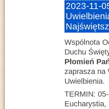
2023-11-0
Uwielbieni
Najświęts
Wspólnota O
Duchu Święt
Płomień Pań
zaprasza na
Uwielbienia.
TERMIN: 05-1
Eucharystia,