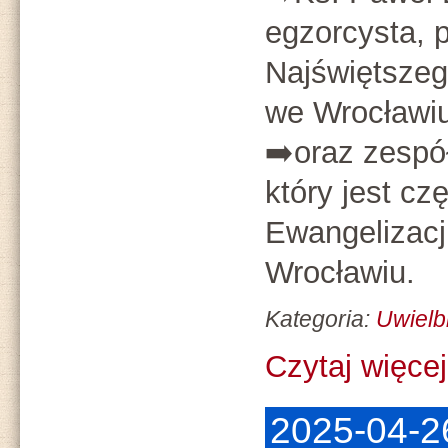
egzorcysta, p
Najświętsze
we Wrocławi
➡️oraz zes
który jest c
Ewangeliza
Wrocławiu.
Kategoria:
Uwielb
Czytaj więcej.
2025-04-2