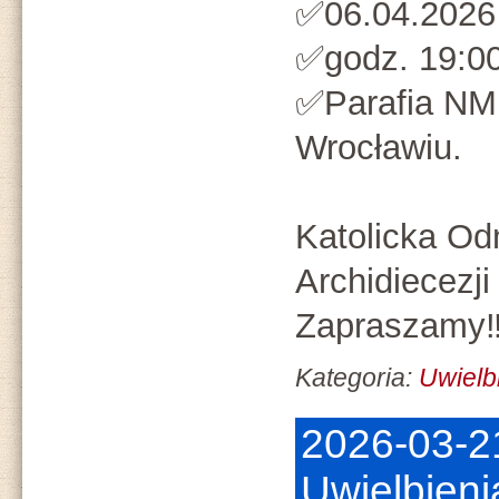
✅️06.04.2026 
✅️godz. 19:00
✅️Parafia NM
Wrocławiu.
Katolicka O
Archidiecezji
Zapraszamy‼
Kategoria:
Uwielb
2026-03-2
Uwielbien