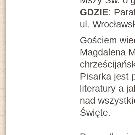
Mszy Św. o g
GDZIE
: Par
ul. Wrocławs
Gościem wie
Magdalena Mi
chrześcijańsk
Pisarka jest
literatury a 
nad wszystki
Święte.