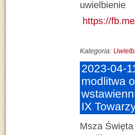
uwielbienie
https://fb.
Kategoria:
Uwielb
2023-04-1
modlitwa o
wstawienni
IX Towarz
Msza Święta 