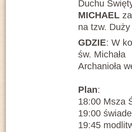
Duchu Święt
MICHAEL
za
na tzw. Duży
GDZIE
: W ko
św. Michała
Archanioła w
Plan
:
18:00 Msza 
19:00 świade
19:45 modlit