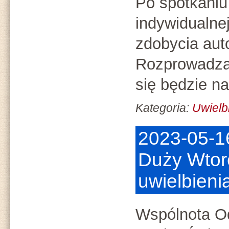
Po spotkaniu
indywidualne
zdobycia aut
Rozprowadza
się będzie n
Kategoria:
Uwielb
2023-05-1
Duży Wtore
uwielbieni
Wspólnota O