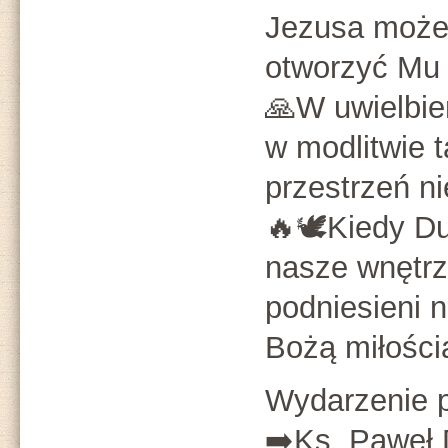
Jezusa może
otworzyć Mu 
🙏W uwielbie
w modlitwie t
przestrzeń nie
🔥🕊Kiedy Du
nasze wnętrz
podniesieni n
Bożą miłości
Wydarzenie 
➡️Ks. Paweł