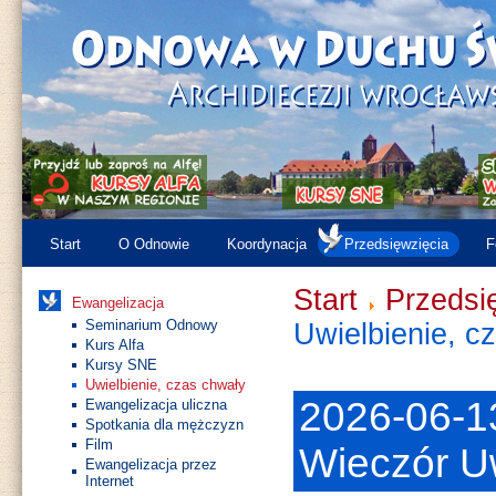
Start
O Odnowie
Koordynacja
Przedsięwzięcia
F
Start
Przedsi
Ewangelizacja
Seminarium Odnowy
Uwielbienie, c
Kurs Alfa
Kursy SNE
Uwielbienie, czas chwały
2026-06-1
Ewangelizacja uliczna
Spotkania dla mężczyzn
Film
Wieczór Uw
Ewangelizacja przez
Internet