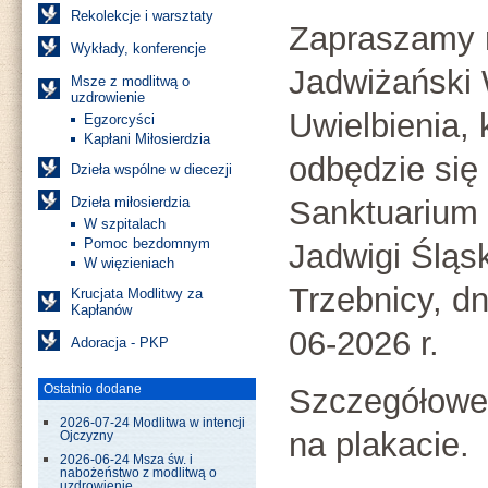
Rekolekcje i warsztaty
Zapraszamy 
Wykłady, konferencje
Jadwiżański 
Msze z modlitwą o
uzdrowienie
Uwielbienia, 
Egzorcyści
Kapłani Miłosierdzia
odbędzie się
Dzieła wspólne w diecezji
Dzieła miłosierdzia
Sanktuarium 
W szpitalach
Pomoc bezdomnym
Jadwigi Śląsk
W więzieniach
Trzebnicy, dn
Krucjata Modlitwy za
Kapłanów
06-2026 r.
Adoracja - PKP
Ostatnio dodane
Szczegółowe 
2026-07-24 Modlitwa w intencji
na plakacie.
Ojczyzny
2026-06-24 Msza św. i
nabożeństwo z modlitwą o
uzdrowienie