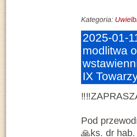
Kategoria:
Uwielb
2025-01-1
modlitwa o
wstawienni
IX Towarz
‼️‼️ZAPRASZ
Pod przewod
🙏ks. dr hab.