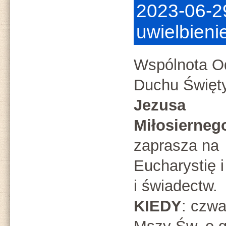
2023-06-29
uwielbieni
Wspólnota O
Duchu Święt
Jezusa
Miłosierneg
zaprasza na
Eucharystię i
i świadectw.
KIEDY
: czwa