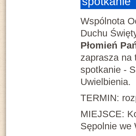
spotkanie
Wspólnota O
Duchu Święt
Płomień Pań
zaprasza na 
spotkanie - 
Uwielbienia.
TERMIN: roz
MIEJSCE: Ko
Sępolnie we 