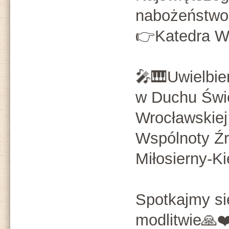
nabożeństwo
👉Katedra W
🎤🎹Uwielbie
w Duchu Świę
Wrocławskiej
Wspólnoty Źr
Miłosierny-Ki
Spotkajmy s
modlitwie🙏❤