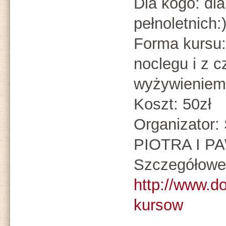
Dla kogo: dl
pełnoletnich:
Forma kursu:
noclegu i z 
wyżywieniem
Koszt: 50zł
Organizato
PIOTRA I P
Szczegółowe 
http://www.d
kursow