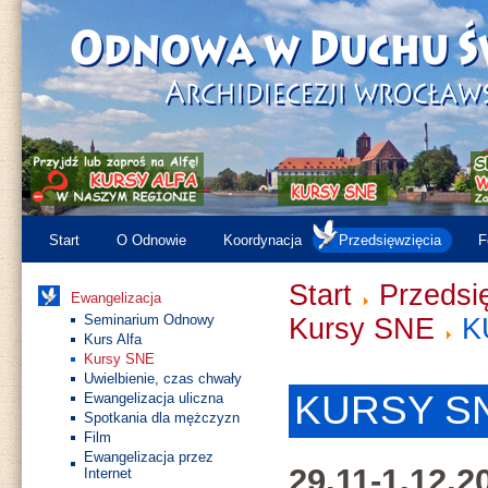
Start
O Odnowie
Koordynacja
Przedsięwzięcia
F
Start
Przedsi
Ewangelizacja
Seminarium Odnowy
Kursy SNE
K
Kurs Alfa
Kursy SNE
Uwielbienie, czas chwały
KURSY SN
Ewangelizacja uliczna
Spotkania dla mężczyzn
Film
Ewangelizacja przez
29.11-1.12.
Internet