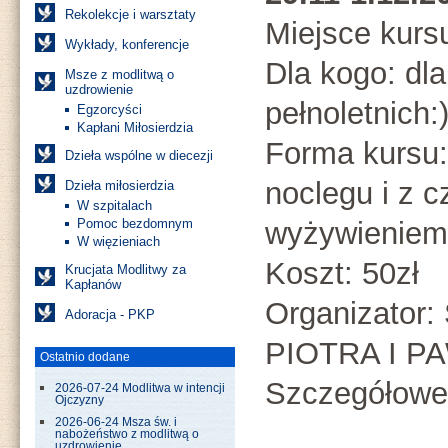
Rekolekcje i warsztaty
Miejsce kurs
Wykłady, konferencje
Dla kogo: dl
Msze z modlitwą o
uzdrowienie
pełnoletnich:
Egzorcyści
Kapłani Miłosierdzia
Forma kursu:
Dzieła wspólne w diecezji
noclegu i z 
Dzieła miłosierdzia
W szpitalach
Pomoc bezdomnym
wyżywieniem
W więzieniach
Koszt: 50zł
Krucjata Modlitwy za
Kapłanów
Organizato
Adoracja - PKP
PIOTRA I P
Ostatnio dodane
Szczegółowe 
2026-07-24 Modlitwa w intencji
Ojczyzny
2026-06-24 Msza św. i
nabożeństwo z modlitwą o
uzdrowienie