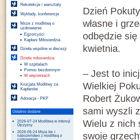
Rekolekcje i warsztaty
Dzień Pokuty
Wykłady, konferencje
własne i grz
Msze z modlitwą o
uzdrowienie
odbędzie się
Egzorcyści
Kapłani Miłosierdzia
kwietnia.
Dzieła wspólne w diecezji
Dzieła miłosierdzia
W szpitalach
Pomoc bezdomnym
– Jest to in
W więzieniach
Wielkiej Pok
Krucjata Modlitwy za
Kapłanów
Robert Żukow
Adoracja - PKP
sami wyszli 
Ostatnio dodane
Wielu z nich 
2026-07-24 Modlitwa w intencji
Ojczyzny
2026-06-24 Msza św. i
swoje grzech
nabożeństwo z modlitwą o
uzdrowienie