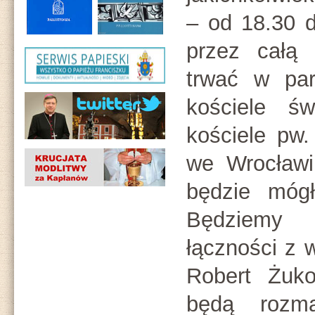
– od 18.30 d
przez całą 
trwać w par
kościele ś
kościele pw
we Wrocławi
będzie móg
Będziemy 
łączności z 
Robert Żuko
będą rozma