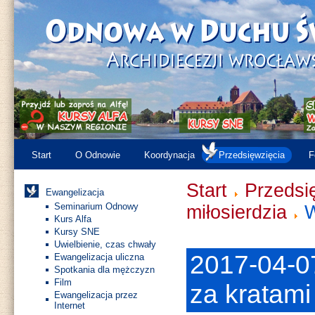
Start
O Odnowie
Koordynacja
Przedsięwzięcia
F
Start
Przedsi
Ewangelizacja
Seminarium Odnowy
miłosierdzia
W
Kurs Alfa
Kursy SNE
Uwielbienie, czas chwały
2017-04-0
Ewangelizacja uliczna
Spotkania dla mężczyzn
Film
za kratami 
Ewangelizacja przez
Internet