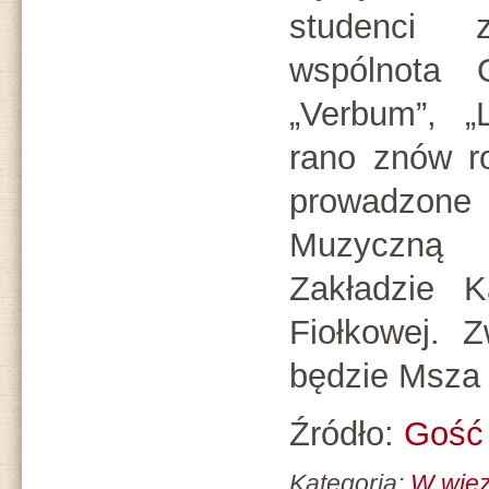
studenci
wspólnota O
„Verbum”, 
rano znów r
prowadzon
Muzyczną
Zakładzie 
Fiołkowej. 
będzie Msza 
Źródło:
Gość 
Kategoria:
W więz