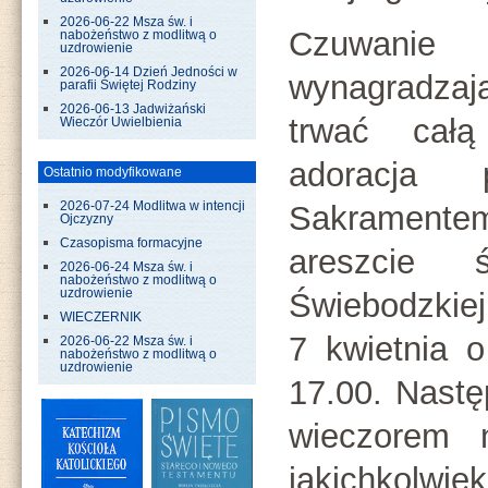
2026-06-22 Msza św. i
Czuwan
nabożeństwo z modlitwą o
uzdrowienie
2026-06-14 Dzień Jedności w
wynagradza
parafii Świętej Rodziny
2026-06-13 Jadwiżański
trwać cał
Wieczór Uwielbienia
adoracja 
Ostatnio modyfikowane
Sakramente
2026-07-24 Modlitwa w intencji
Ojczyzny
Czasopisma formacyjne
areszcie 
2026-06-24 Msza św. i
nabożeństwo z modlitwą o
Świebodzkiej
uzdrowienie
WIECZERNIK
7 kwietnia 
2026-06-22 Msza św. i
nabożeństwo z modlitwą o
uzdrowienie
17.00. Nastę
wieczorem 
jakichkolwie