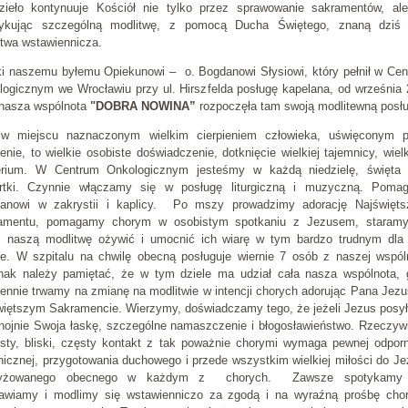
zieło kontynuuje Kościół nie tylko przez sprawowanie sakramentów, ale
tykując szczególną modlitwę, z pomocą Ducha Świętego, znaną dziś 
itwa wstawiennicza.
ki naszemu byłemu Opiekunowi – o. Bogdanowi Słysiowi, który pełnił w Ce
logicznym we Wrocławiu przy ul. Hirszfelda posługę kapelana, od września
 nasza wspólnota
"DOBRA NOWINA”
rozpoczęła tam swoją modlitewną posł
w miejscu naznaczonym wielkim cierpieniem człowieka, uświęconym p
ienie, to wielkie osobiste doświadczenie, dotknięcie wielkiej tajemnicy, wiel
erium. W Centrum Onkologicznym jesteśmy w każdą niedzielę, święta 
rtki. Czynnie włączamy się w posługę liturgiczną i muzyczną. Poma
lanowi w zakrystii i kaplicy. Po mszy prowadzimy adorację Najświęts
amentu, pomagamy chorym w osobistym spotkaniu z Jezusem, staramy
z naszą modlitwę ożywić i umocnić ich wiarę w tym bardzo trudnym dla 
ie. W szpitalu na chwilę obecną posługuje wiernie 7 osób z naszej wspól
ak należy pamiętać, że w tym dziele ma udział cała nasza wspólnota, 
ennie trwamy na zmianę na modlitwie w intencji chorych adorując Pana Jez
więtszym Sakramencie. Wierzymy, doświadczamy tego, że jeżeli Jezus posył
 hojnie Swoja łaskę, szczególne namaszczenie i błogosławieństwo. Rzeczyw
isty, bliski, częsty kontakt z tak poważnie chorymi wymaga pewnej odpor
icznej, przygotowania duchowego i przede wszystkim wielkiej miłości do J
zyżowanego obecnego w każdym z chorych. Zawsze spotykamy 
awiamy i modlimy się wstawienniczo za zgodą i na wyraźną prośbę chor