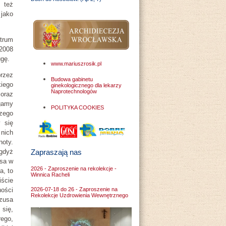
 też
jako
ntrum
 2008
ugę.
www.mariuszrosik.pl
rzez
Budowa gabinetu
kiego
ginekologicznego dla lekarzy
Naprotechnologów
oraz
gamy
POLITYKA COOKIES
zego
 się
nich
noty.
gdyż
Zapraszają nas
usa w
2026 - Zaproszenie na rekolekcje -
a, to
Winnica Racheli
iście
ności
2026-07-18 do 26 - Zaproszenie na
Rekolekcje Uzdrowienia Wewnętrznego
ezusa
się,
ego,