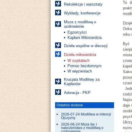
To d
Rekolekcje i warsztaty
prak
Wykłady, konferencje
modl
Msze z modlitwą o
Dzię
uzdrowienie
Onko
Egzorcyści
roku
Kapłani Miłosierdzia
Być 
Dzieła wspólne w diecezji
cierp
Dzieła miłosierdzia
mist
czwa
W szpitalach
Pomoc bezdomnym
kape
W więzieniach
Sakr
prze
Krucjata Modlitwy za
czas
Kapłanów
Jedn
Adoracja - PKP
codzi
Najś
daje
Ostatnio dodane
osob
2026-07-24 Modlitwa w intencji
psych
Ojczyzny
Ukr
2026-06-24 Msza św. i
rozm
nabożeństwo z modlitwą o
uzdrowienie