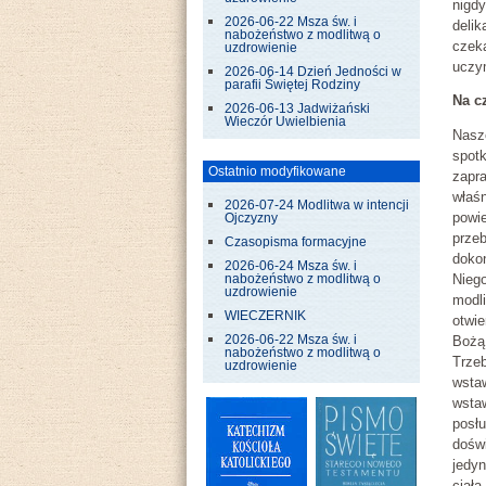
nigd
2026-06-22 Msza św. i
delik
nabożeństwo z modlitwą o
czek
uzdrowienie
uczy
2026-06-14 Dzień Jedności w
parafii Świętej Rodziny
Na c
2026-06-13 Jadwiżański
Wieczór Uwielbienia
Nasz
spot
Ostatnio modyfikowane
zapra
właśn
2026-07-24 Modlitwa w intencji
powi
Ojczyzny
prze
Czasopisma formacyjne
doko
2026-06-24 Msza św. i
Nieg
nabożeństwo z modlitwą o
uzdrowienie
modl
WIECZERNIK
otwie
2026-06-22 Msza św. i
Bożą
nabożeństwo z modlitwą o
Trze
uzdrowienie
wsta
wsta
posł
dośw
jedy
ciała