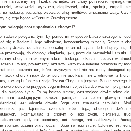
y nie narzucamy się. Trzeba pamiętać, że chory potrzebuje, wymaga wie
atności, wrażliwości, wyczucia, cierpliwości, taktu, spokoju, empatii, al
a na nadzieję, pociechę, wsparcie, ufną modlitwę, umocnienie wiary. Cały
my się tego będąc w Centrum Onkologicznym.
zym polegają nasze spotkania z chorymi?
e zadanie polega na tym, by pomóc im w sposób bardzo szczególny, osob
kać się z Bogiem i Jego miłosierną, bezwarunkową miłością. Razem z ch
szamy Jezusa do ich serc, do całej historii ich życia, do trudnej sytuacji, 
ie przeżywają, do choroby, cierpienia, lęku, poczucia beznadziei i smutku. 
erzamy chorych miłosiernym rękom Boskiego Lekarza – Jezusa w atmosf
baczenia i wiary, powierzamy Jezusowi wszystkie bolesne przeżycia by mó
nać cudu leczenia ran, której przyczyny nikt nie ma mocy dosięgnąć op
o. Każdy chory / nigdy do tej pory nie spotkałam się z odmową/ z który
imy, z wiarą i ufnością uznaje Jezusa Chrystusa jedynym Panem swojego ż
ra swoje serce na przyjęcie Jego miłości i co jest bardzo ważne – przyjmuje
 dla swojego życia. To są bardzo piękne, wzruszające chwile także dla
ba nam posługującym zawsze pamiętać, że celem głównym modl
wienniczej jest oddanie chwały Bogu oraz zbawienie człowieka. Modl
wiennicza jest tajemnicą czterech osób: Boga, chorego i dwóch 
ugujących. Rozmawiając z chorym o jego życiu, cierpieniu, trud
iadczeniach nigdy nie oceniamy, ani chorego, ani najbliższych. Poma
nie spojrzeć oczami wiary, oczami Boga na jego życie. Człowiek jest jedn
, duszy i ducha, jeżeli któryś z tych wymiarów jest chory, cierpi cały czło