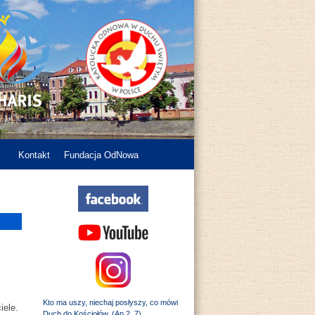
Kontakt
Fundacja OdNowa
Kto ma uszy, niechaj posłyszy, co mówi
iele.
Duch do Kościołów. (Ap 2, 7)