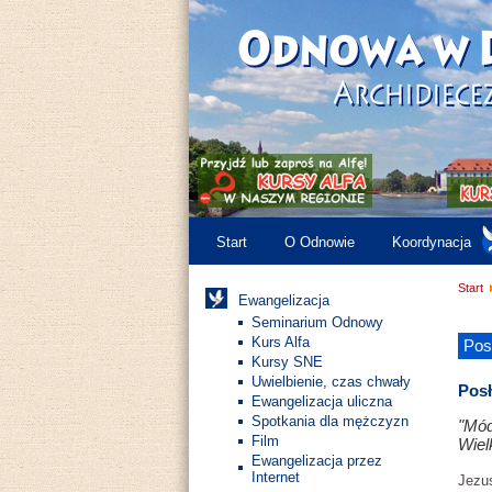
Start
O Odnowie
Koordynacja
Start
Ewangelizacja
Seminarium Odnowy
Kurs Alfa
Pos
Kursy SNE
Uwielbienie, czas chwały
Pos
Ewangelizacja uliczna
Spotkania dla mężczyzn
"Mód
Film
Wiel
Ewangelizacja przez
Internet
Jezus