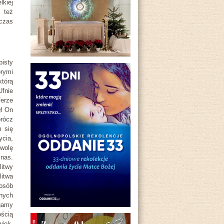
lkiej
e też
 czas
isty
orymi
którą
Ufnie
erze
gł On
rócz
m się
ycia,
 wolę
 nas.
itwy
itwa
osób
nych
gamy
ością
wiek.