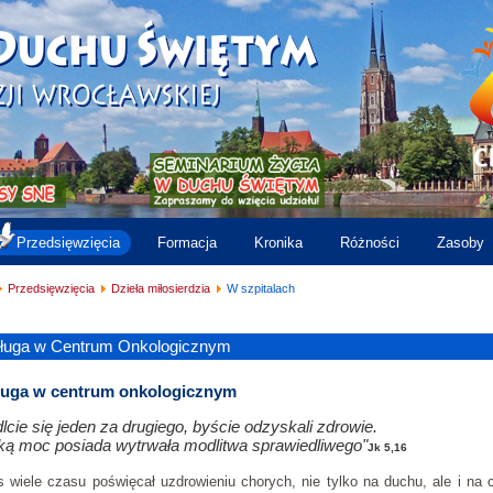
Przedsięwzięcia
Formacja
Kronika
Różności
Zasoby
Przedsięwzięcia
Dzieła miłosierdzia
W szpitalach
ługa w Centrum Onkologicznym
ługa w centrum onkologicznym
lcie się jeden za drugiego, byście odzyskali zdrowie.
ką moc posiada wytrwała modlitwa sprawiedliwego"
Jk 5,16
 wiele czasu poświęcał uzdrowieniu chorych, nie tylko na duchu, ale i na c