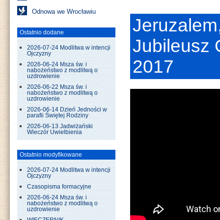
Odnowa we Wrocławiu
Jeruzalem,
Ostatnio dodane
Jubileusz
2026-07-24 Modlitwa w intencji
Ojczyzny
2017
2026-06-24 Msza św. i
nabożeństwo z modlitwą o
uzdrowienie
2026-06-22 Msza św. i
nabożeństwo z modlitwą o
uzdrowienie
2026-06-14 Dzień Jedności w
parafii Świętej Rodziny
2026-06-13 Jadwiżański
Wieczór Uwielbienia
Ostatnio modyfikowane
2026-07-24 Modlitwa w intencji
Ojczyzny
Czasopisma formacyjne
2026-06-24 Msza św. i
nabożeństwo z modlitwą o
uzdrowienie