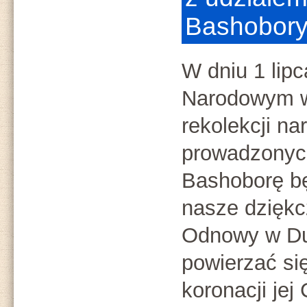
Bashobor
W dniu 1 lipc
Narodowym w
rekolekcji n
prowadzonych
Bashoborę b
nasze dziękcz
Odnowy w Du
powierzać si
koronacji je