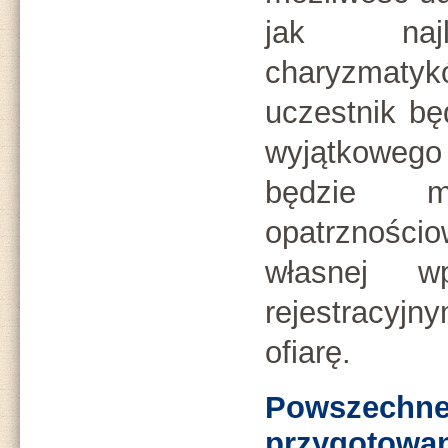
jak najli
charyzmatyk
uczestnik bę
wyjątkowego
będzie 
opatrzności
własnej w
rejestracyj
ofiarę.
Powsze
przygotowa