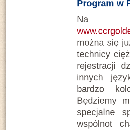
Program w 
Na 
www.ccrgolde
można się ju
technicy cię
rejestracji d
innych języ
bardzo kolo
Będziemy mi
specjalne s
wspólnot ch