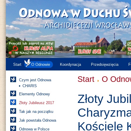
Start
O Odnowie
Koordynacja
Przedsięwzięcia
F
Start
O Odno
Czym jest Odnowa
CHARIS
Elementy Odnowy
Złoty Jub
Złoty Jubileusz 2017
Charyzma
Tak jak na początku
Jak powstała Odnowa
Kościele 
Odnowa w Polsce