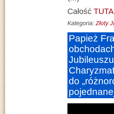
Całość
TUTA
Kategoria:
Złoty 
Papież Fr
obchodach
Jubileusz
Charyzmat
do „różnor
pojednane