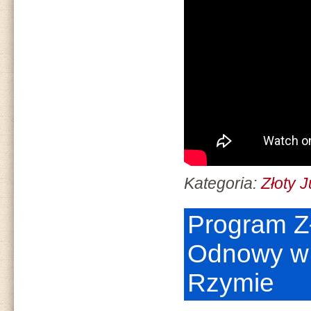
Kategoria:
Złoty 
Program Z
Odnowy w
Rzymie