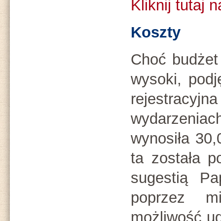
Kliknij tutaj 
Koszty
Choć budżet 
wysoki, podj
rejestrac
wydarzeni
wynosiła 30,
ta została p
sugestią Pa
poprzez mi
możliwość ud