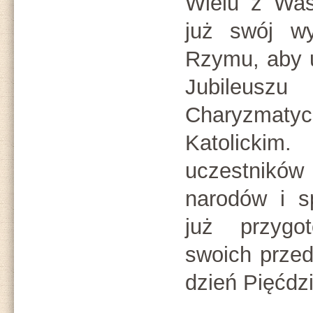
Wielu z Was
już swój w
Rzymu, aby 
Jubileusz
Charyzmat
Katolic
uczestników 
narodów i s
już przygo
swoich przed
dzień Pięćdzi