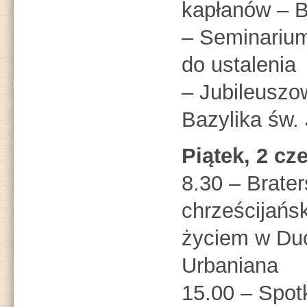
kapłanów – B
– Seminarium
do ustalenia
– Jubileuszo
Bazylika św.
Piątek, 2 cz
8.30 – Brater
chrześcijańs
życiem w Duc
Urbaniana
15.00 – Spot