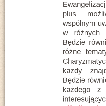
Ewangelizacj
plus możl
wspólnym uwi
w różnych 
Będzie równ
różne tema
Charyzmaty
każdy znaj
Będzie równi
każdego z 
interesując