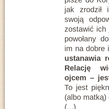
jak zrodził
swoją odpow
zostawić ich 
powołany do
im na dobre 
ustanawia re
Relację wi
ojcem – jes
To jest pięk
(albo matką) 
(...)