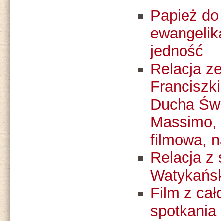
Papież do
ewangelik
jedność
Relacja z
Franciszki
Ducha Świ
Massimo, n
filmowa, n
Relacja z
Watykańs
Film z cał
spotkania 