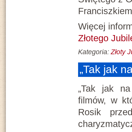
Franciszkiem
Więcej inform
Złotego Jubi
Kategoria:
Złoty 
„Tak jak n
„Tak jak na
filmów, w kt
Rosik przed
charyzmat