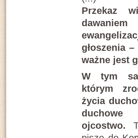
Przekaz wi
dawani
ewangeli
głoszenia – 
ważne jest 
W tym sa
którym zro
życia ducho
duchowe 
ojcostwo.
To
pisze do Kor