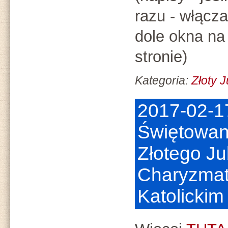
razu - włącz
dole okna na
stronie)
Kategoria:
Złoty 
2017-02-1
Świętowan
Złotego J
Charyzmat
Katolickim