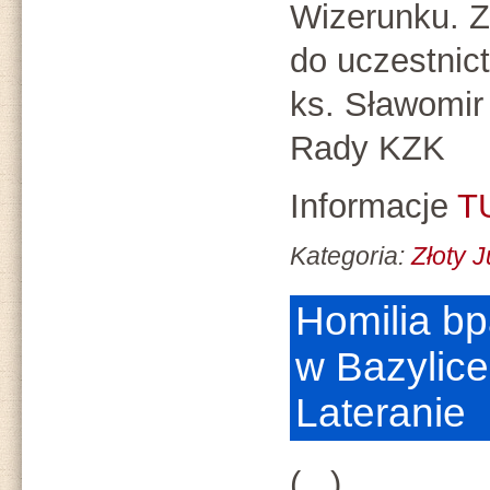
Wizerunku. 
do uczestnic
ks. Sławomir
Rady KZK
Informacje
T
Kategoria:
Złoty 
Homilia b
w Bazylice
Lateranie
(...)