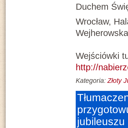
Duchem Świ
Wrocław, Hala
Wejherowska
Wejściówki tu
http://nabier
Kategoria:
Złoty 
Tłumaczen
przygotow
jubileusz