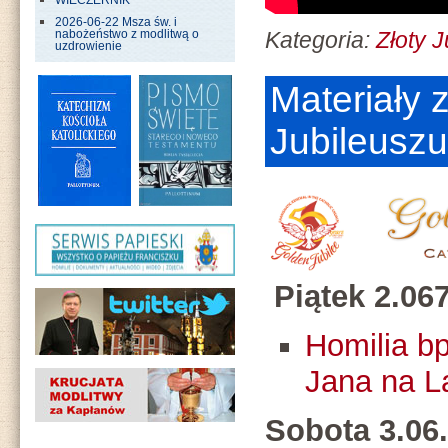
WIECZERNIK
2026-06-22 Msza św. i
Kategoria:
Złoty 
nabożeństwo z modlitwą o
uzdrowienie
Materiały 
Jubileusz
Piątek 2.06
Homilia b
Jana na L
Sobota 3.06