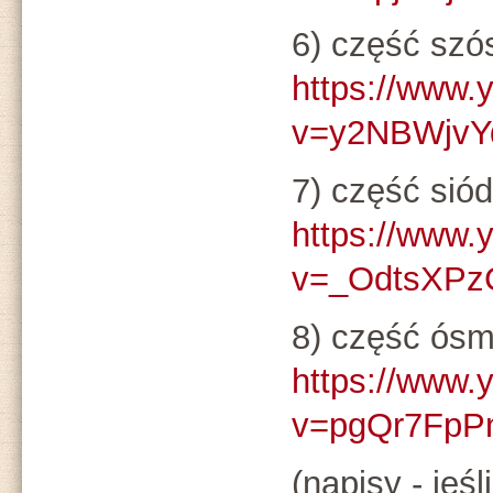
6) część szó
https://www.
v=y2NBWjvY
7) część sió
https://www.
v=_OdtsXPz
8) część ós
https://www.
v=pgQr7FpP
(napisy - jeśl