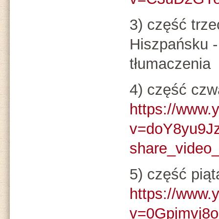
3) część trzec
Hiszpańsku -
tłumaczenia
4) część czw
https://www.
v=doY8yu9J
share_video
5) część piąt
https://www.
v=0Gpjmvj8