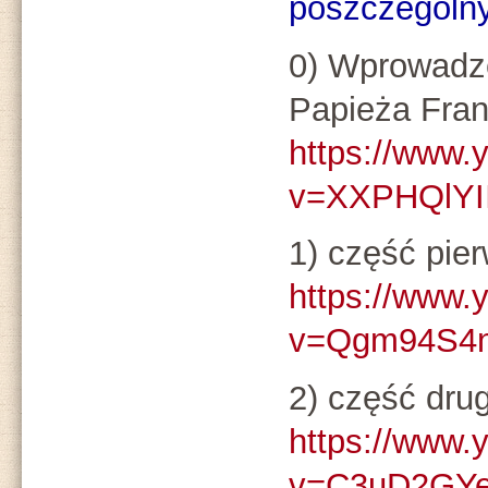
poszczególny
0) Wprowadze
Papieża Fran
https://www.
v=XXPHQlYI
1) część pie
https://www.
v=Qgm94S4
2) część dru
https://www.
v=C3uD2GY