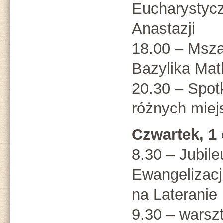
Eucharystycz
Anastazji
18.00 – Msza
Bazylika Mat
20.30 – Spot
różnych miej
Czwartek, 1
8.30 – Jubil
Ewangelizacj
na Lateranie
9.30 – warsz