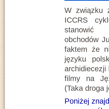
W związku z
ICCRS cyklu
stanowić
obchodów Ju
faktem że n
języku pol
archidiecezji
filmy na Ję
(Taka droga j
Poniżej znajd