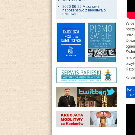
WIECZERNIK
2026-06-22 Msza św. i
nabożeństwo z modlitwą o
uzdrowienie
W ost
począ
oraz 
Dowi
ogie
Świat
niezw
przy
Kato
Katego
Ks.
- c