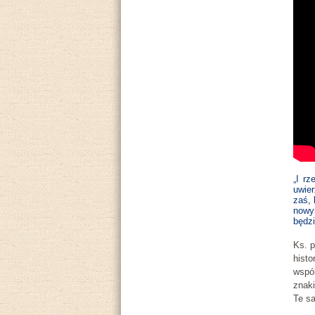
„I rz
uwier
zaś, 
nowym
będzi
Ks. p
histo
wspó
znaki
Te sa