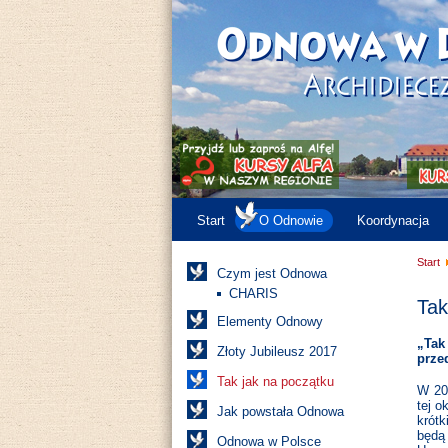
Start
O Odnowie
Koordynacja
Start
Czym jest Odnowa
CHARIS
Tak
Elementy Odnowy
„Tak
Złoty Jubileusz 2017
prze
Tak jak na początku
W 20
tej o
Jak powstała Odnowa
krót
będą 
Odnowa w Polsce