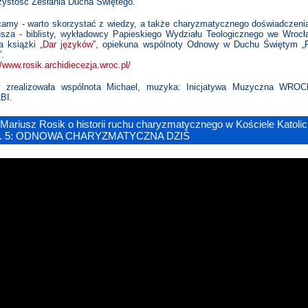
zystość Zesłania Ducha Świętego.
camy - warto skorzystać z wiedzy, a także charyzmatycznego doświadczeni
usza - biblisty, wykładowcy Papieskiego Wydziału Teologicznego we Wrocł
ra książki
„Dar języków”
, opiekuna wspólnoty Odnowy w Duchu Świętym „P
”.
//www.rosik.archidiecezja.wroc.pl/
y zrealizowała wspólnota Michael, muzyka: Inicjatywa Muzyczna WRO
BI.
 Mariusz Rosik o historii ruchu charyzmatycznego w Kościele Katoli
z. 5: ODNOWA CHARYZMATYCZNA DZIŚ