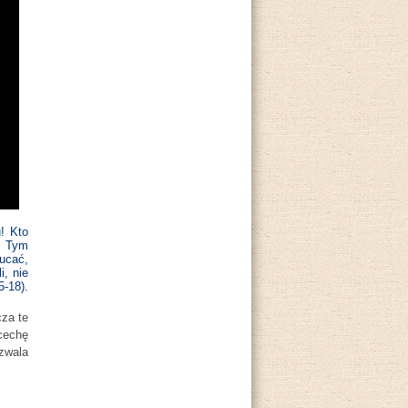
u! Kto
y. Tym
zucać,
i, nie
5-18).
cza te
 cechę
zwala