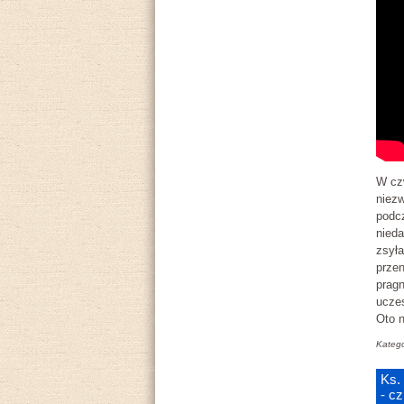
W czw
niezw
podc
nieda
zsyła
przen
pragn
uczes
Oto 
Katego
Ks.
- c