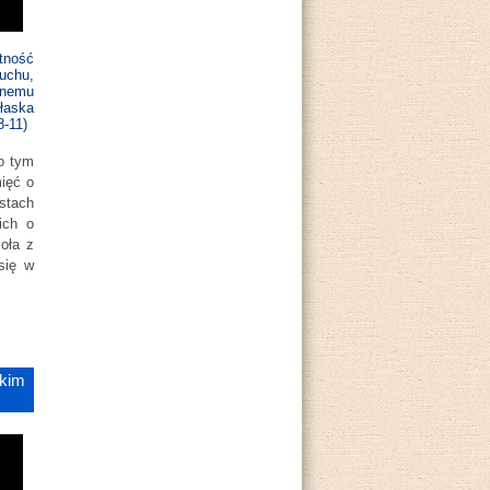
tność
uchu,
nnemu
łaska
8-11)
 o tym
ięć o
istach
ich o
oła z
się w
ckim