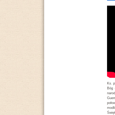
Ks. p
Bóg 
naro
Guer
poło
modl
Świę