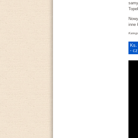
samy
Tope
Nowy 
inne 
Katego
Ks.
- c