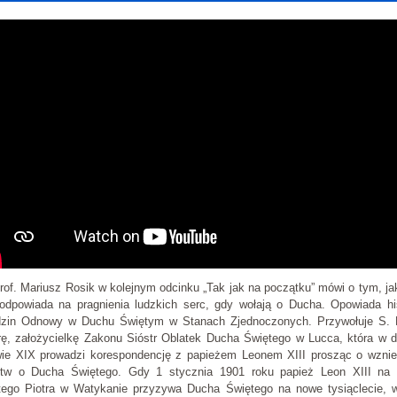
rof. Mariusz Rosik w kolejnym odcinku „Tak jak na początku” mówi o tym, j
odpowiada na pragnienia ludzkich serc, gdy wołają o Ducha. Opowiada his
dzin Odnowy w Duchu Świętym w Stanach Zjednoczonych. Przywołuje S. 
rę, założycielkę Zakonu Sióstr Oblatek Ducha Świętego w Lucca, która w dr
wie XIX prowadzi korespondencję z papieżem Leonem XIII prosząc o wznie
itw o Ducha Świętego. Gdy 1 stycznia 1901 roku papież Leon XIII na 
tego Piotra w Watykanie przyzywa Ducha Świętego na nowe tysiąclecie, 