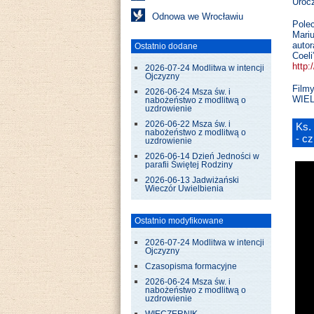
Uroc
Odnowa we Wrocławiu
Pole
Mari
auto
Ostatnio dodane
Coeli
http:
2026-07-24 Modlitwa w intencji
Ojczyzny
Film
2026-06-24 Msza św. i
WIEL
nabożeństwo z modlitwą o
uzdrowienie
2026-06-22 Msza św. i
Ks.
nabożeństwo z modlitwą o
- c
uzdrowienie
2026-06-14 Dzień Jedności w
parafii Świętej Rodziny
2026-06-13 Jadwiżański
Wieczór Uwielbienia
Ostatnio modyfikowane
2026-07-24 Modlitwa w intencji
Ojczyzny
Czasopisma formacyjne
2026-06-24 Msza św. i
nabożeństwo z modlitwą o
uzdrowienie