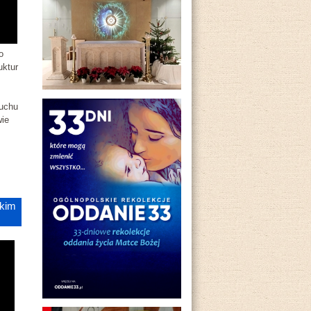
o
uktur
Ruchu
wie
ckim