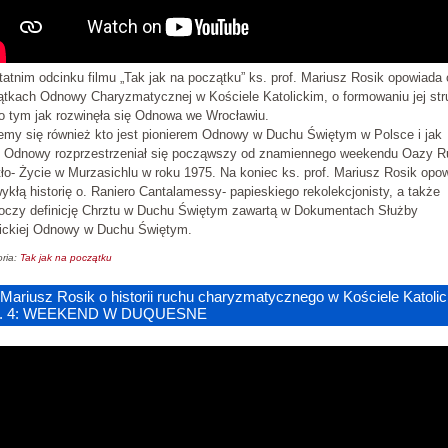
atnim odcinku filmu „Tak jak na początku” ks. prof. Mariusz Rosik opowiada 
tkach Odnowy Charyzmatycznej w Kościele Katolickim, o formowaniu jej str
o tym jak rozwinęła się Odnowa we Wrocławiu.
emy się również kto jest pionierem Odnowy w Duchu Świętym w Polsce i jak
ń Odnowy rozprzestrzeniał się począwszy od znamiennego weekendu Oazy 
ło- Życie w Murzasichlu w roku 1975. Na koniec ks. prof. Mariusz Rosik opo
ykłą historię o. Raniero Cantalamessy- papieskiego rekolekcjonisty, a także
toczy definicję Chrztu w Duchu Świętym zawartą w Dokumentach Służby
lickiej Odnowy w Duchu Świętym.
ria:
Tak jak na początku
 Mariusz Rosik o historii ruchu charyzmatycznego w Kościele Katoli
z. 4: WEEKEND W DUQUESNE