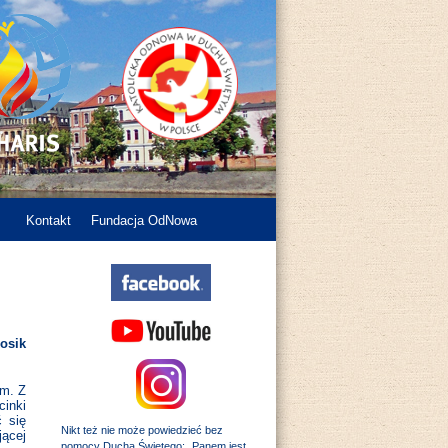
Kontakt
Fundacja OdNowa
osik
im. Z
cinki
ć się
Nikt też nie może powiedzieć bez
jącej
pomocy Ducha Świętego: „Panem jest