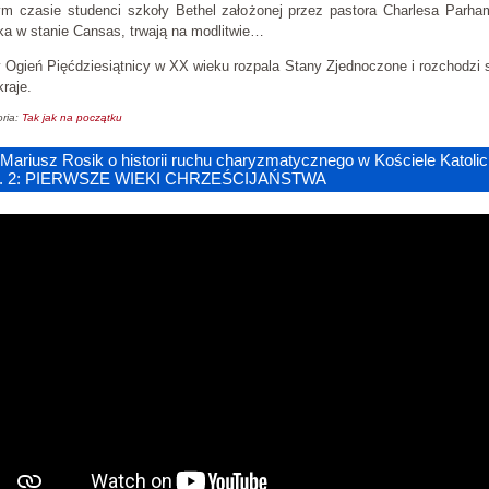
m czasie studenci szkoły Bethel założonej przez pastora Charlesa Parha
ka w stanie Cansas, trwają na modlitwie…
Ogień Pięćdziesiątnicy w XX wieku rozpala Stany Zjednoczone i rozchodzi 
kraje.
ria:
Tak jak na początku
 Mariusz Rosik o historii ruchu charyzmatycznego w Kościele Katoli
z. 2: PIERWSZE WIEKI CHRZEŚCIJAŃSTWA