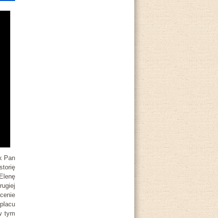
ak Pan
torię
Elenę
ugiej
cenie
placu
w tym