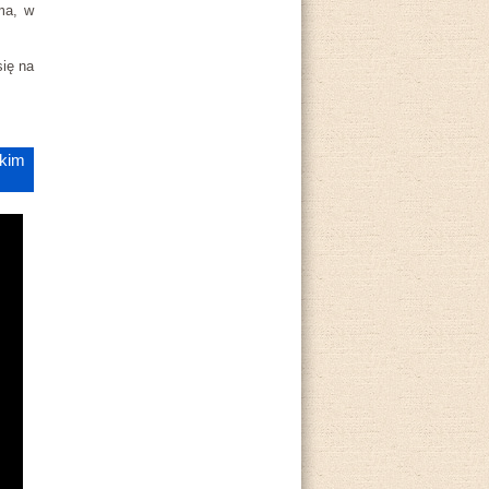
ma, w
się na
ckim