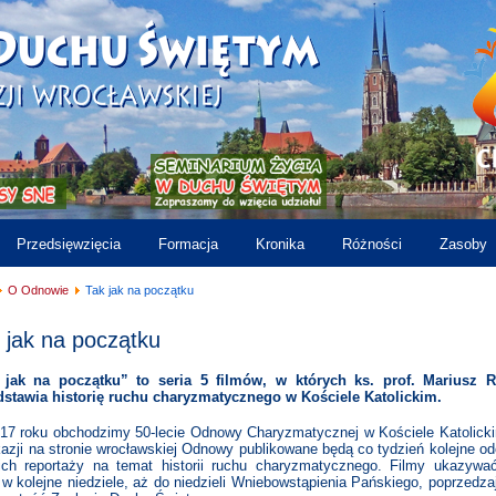
Przedsięwzięcia
Formacja
Kronika
Różności
Zasoby
O Odnowie
Tak jak na początku
 jak na początku
 jak na początku” to seria 5 filmów, w których ks. prof. Mariusz R
dstawia historię ruchu charyzmatycznego w Kościele Katolickim.
17 roku obchodzimy 50-lecie Odnowy Charyzmatycznej w Kościele Katolick
kazji na stronie wrocławskiej Odnowy publikowane będą co tydzień kolejne od
kich reportaży na temat historii ruchu charyzmatycznego. Filmy ukazywa
w kolejne niedziele, aż do niedzieli Wniebowstąpienia Pańskiego, poprzedza