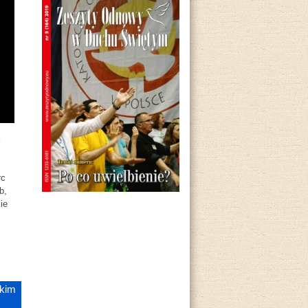
rc
b,
ie
ckim