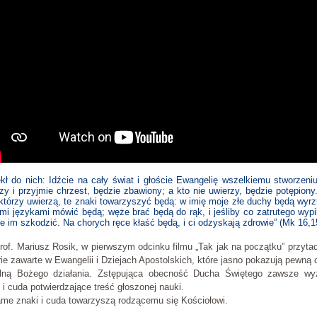
ekł do nich: Idźcie na cały świat i głoście Ewangelię wszelkiemu stworzeni
zy i przyjmie chrzest, będzie zbawiony; a kto nie uwierzy, będzie potępion
którzy uwierzą, te znaki towarzyszyć będą: w imię moje złe duchy będą wyr
i językami mówić będą; węże brać będą do rąk, i jeśliby co zatrutego wypil
e im szkodzić. Na chorych ręce kłaść będą, i ci odzyskają zdrowie” (Mk 16,1
rof. Mariusz Rosik, w pierwszym odcinku filmu „Tak jak na początku” przyta
rie zawarte w Ewangelii i Dziejach Apostolskich, które jasno pokazują pewną
lną Bożego działania. Zstępująca obecność Ducha Świętego zawsze wy
 i cuda potwierdzające treść głoszonej nauki.
me znaki i cuda towarzyszą rodzącemu się Kościołowi.