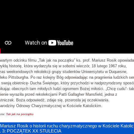
artym odcinku filmu „Tak jak na początku” ks. prof. Mariusz Rosik opowiada
ykłą historię, która wydarzyła się w sobotni wieczór, 18 lutego 1967 roku,
zas weekendowych rekolekcji grupy studentów Uniwersytetu w Duquesne,
leko Pittsburgha. Po raz kolejny Bóg odpowiadając na pragnienia ludzkich se
 swoją obietnicę- Ducha Świętego, który przychodzi w nadprzyrodzony sposó
ikając obecnych tam młodych ludzi ogromem Bożej miłości. „Chcę cudu”- tak
ienie wyraziła przed rekolekcjami Patti Gallagher Mansfield, jedna z
tniczek. Boża odpowiedź, zdaje się, przerosła jej oczekiwania.
narodziny Odnowy Charyzmatycznej w Kościele Katolickim.
ria:
Tak jak na początku
 Mariusz Rosik o historii ruchu charyzmatycznego w Kościele Katoli
z. 3: POCZĄTEK XX STULECIA