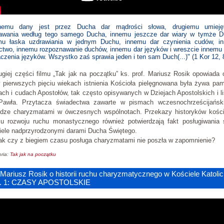
nemu dany jest przez Ducha dar mądrości słowa, drugiemu umieję
awania według tego samego Ducha, innemu jeszcze dar wiary w tymże D
mu łaska uzdrawiania w jednym Duchu, innemu dar czynienia cudów, i
octwo, innemu rozpoznawanie duchów, innemu dar języków i wreszcie innemu 
czenia języków. Wszystko zaś sprawia jeden i ten sam Duch(...)" (1 Kor 12, 
giej części filmu „Tak jak na początku” ks. prof. Mariusz Rosik opowiada
w pierwszych pięciu wiekach istnienia Kościoła pielęgnowana była żywa pam
ch i cudach Apostołów, tak często opisywanych w Dziejach Apostolskich i l
Pawła. Przytacza świadectwa zawarte w pismach wczesnochrześcijańsk
udze charyzmatami w ówczesnych wspólnotach. Przekazy historyków kości
su rozwoju ruchu monastycznego również potwierdzają fakt posługiwania 
iele nadprzyrodzonymi darami Ducha Świętego.
ak czy z biegiem czasu posługa charyzmatami nie poszła w zapomnienie?
ria:
Tak jak na początku
 Mariusz Rosik o historii ruchu charyzmatycznego w Kościele Katoli
z. 1: CZASY APOSTOLSKIE