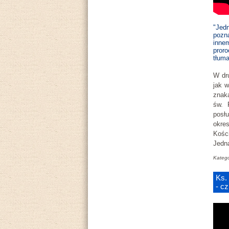
"Jed
pozn
inne
pror
tłuma
W dru
jak 
znaka
św. 
posł
okre
Kośc
Jedn
Katego
Ks.
- c