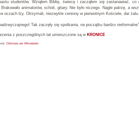
unastu studentów. Wziąłem Biblię, świecę i zacząłem się zastanawiać, co 
. Brakowało animatorów, scholi, gitary. Nie było niczego. Nagle patrzę, a ws
w oczach łzy. Otrzymali, niezwykle ceniony w pierwotnym Kościele, dar żalu
adzwyczajnego! Tak zaczęły się spotkania, na początku bardzo nieformalne”
rzenia z poszczególnych lat umieszczone są w
KRONICE
ria:
Odnowa we Wrocławiu