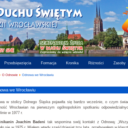
Przedsięwzięcia
Formacja
Kronika
Różności
Zasoby
O Odnowie
Odnowa we Wrocławiu
owa we Wrocławiu
wa w stolicy Dolnego Śląska pojawiła się bardzo wcześnie, o czym świa
ność Wrocławian na pierwszym ogólnopolskim spotkaniu odpowiedzialny
linie w 1977 r.
nikanin Joachim Badeni
tak wspomina swój kontakt z Odnową: „Wszy
ło się w 1975 r. Miałem wtedy sześćdziesiąt trzy lata, przebywałem w klasz