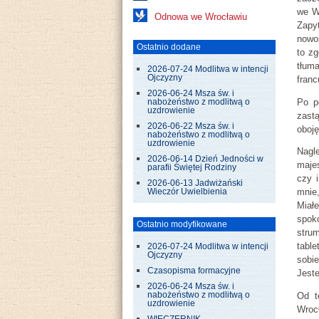
we Wr
Odnowa we Wrocławiu
Zapy
nowo
Ostatnio dodane
to zg
tłum
2026-07-24 Modlitwa w intencji
Ojczyzny
franc
2026-06-24 Msza św. i
Po p
nabożeństwo z modlitwą o
uzdrowienie
zast
2026-06-22 Msza św. i
oboję
nabożeństwo z modlitwą o
uzdrowienie
Nagl
2026-06-14 Dzień Jedności w
maje
parafii Świętej Rodziny
czy i
2026-06-13 Jadwiżański
mnie
Wieczór Uwielbienia
Miałe
spok
Ostatnio modyfikowane
stru
tabl
2026-07-24 Modlitwa w intencji
Ojczyzny
sobie
Czasopisma formacyjne
Jeste
2026-06-24 Msza św. i
nabożeństwo z modlitwą o
Od t
uzdrowienie
Wroc