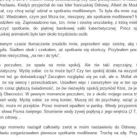
ocławiu. Kiedyś przyjechał do nas lider francuskiej Odnowy, Albert de Mou
tał, czy chcę wziąć udział w spotkaniu modlitewnym. To była dla mnie zu
ść. Wiedziałem, czym jest Msza św., nieszpory, ale spotkanie modlitewne?
odziłem się. Zaprowadzono nas, tzn. mnie i siostrę urszulankę, z którą mie
aczyć spotkanie, do pięknej barokowej salki katechetycznej. Prócz oj
uskiej animatorki było tam około trzydziestu osób.
ewnym czasie tłumaczenie znudziło mnie, poprosiłem więc siostrę, aby 
ąpiła. Siadłem obok i czekałem, aż spotkanie się skończy. Przybrałem po
tnie nieżyczliwą, „na nie i do tyłu”.
e poczułem, że spada na mnie spokój. Ale nie taki zwyczajny, t
statyczny. Myślę sobie: co to może być? Czy ten spokój działa na wszyst
nni też go doświadczają? Zacząłem rozglądać się po sali, ale o. Mollat sk
, że się wiercę i przeszkadzam. Usiadłem więc i zanurzyłem się w ten sp
m coraz głębszą świadomość, że ów niezwykły spokój przyniósł Ktoś, że je
ój Obecności. W pewnym momencie poczułem, że z okolic mojego serca tr
mień wody. Myślę sobie: ze mną koniec. Muszę iść do psychiatry, wziąć j
etki, może mi przejdzie. Przez moment wpadłem w panikę. Wtedy przypomn
 słowa Pisma świętego: Strumienie wody żywej popłyną z jego wnętrza (J 7,
m zdrowy...
ego momentu nastąpił całkowity zwrot w moim nastawieniu do Odnowy
ławiu zorganizowałem pierwsze spotkanie modlitewne. Trochę na siłę. Prz