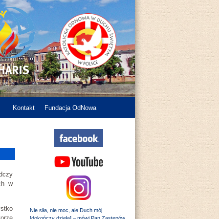
Kontakt
Fundacja OdNowa
dczy
ch w
stko
Nie siła, nie moc, ale Duch mój
torze
[dokończy dzieła] – mówi Pan Zastępów.