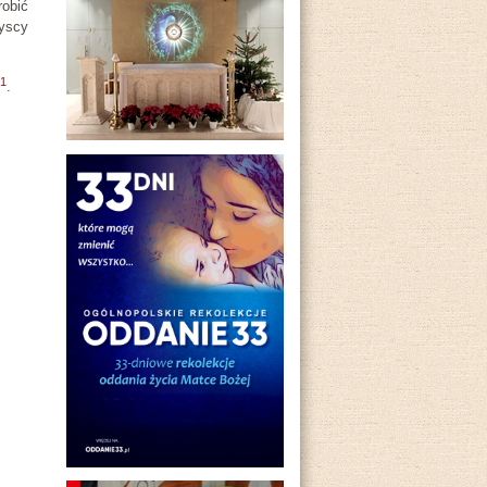
robić
zyscy
.
1
.