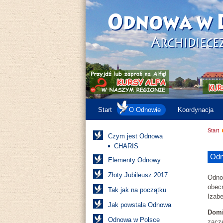
Start
O Odnowie
Koordynacja
Start
Czym jest Odnowa
CHARIS
Odn
Elementy Odnowy
Złoty Jubileusz 2017
Odno
obec
Tak jak na początku
Izabe
Jak powstała Odnowa
Domi
Odnowa w Polsce
zaczę