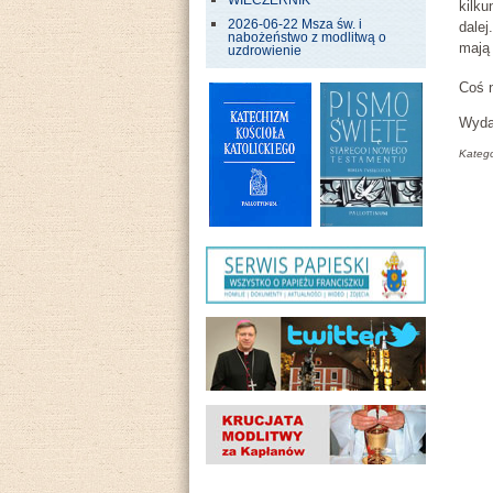
WIECZERNIK
kilk
2026-06-22 Msza św. i
dalej
nabożeństwo z modlitwą o
mają 
uzdrowienie
Coś n
Wyda
Katego