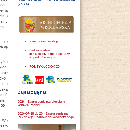
(Za 4,6)
leon.
pełna
 Mimo
liśmy
ca i
mnie
www.mariuszrosik.pl
stawę
Budowa gabinetu
ginekologicznego dla lekarzy
Naprotechnologów
ylko
POLITYKA COOKIES
kich,
arcił
okój.
st to
yska
Zapraszają nas
akieś
iałem
2026 - Zaproszenie na rekolekcje -
Winnica Racheli
 38).
2026-07-18 do 26 - Zaproszenie na
Rekolekcje Uzdrowienia Wewnętrznego
. We
yszło