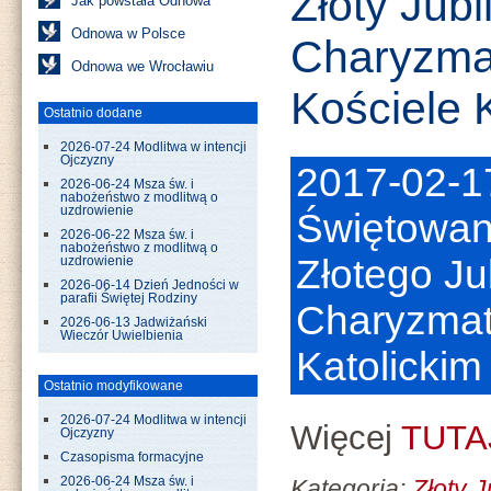
Złoty Jub
Jak powstała Odnowa
Odnowa w Polsce
Charyzma
Odnowa we Wrocławiu
Kościele 
Ostatnio dodane
2026-07-24 Modlitwa w intencji
Ojczyzny
2017-02-1
2026-06-24 Msza św. i
nabożeństwo z modlitwą o
uzdrowienie
Świętowan
2026-06-22 Msza św. i
nabożeństwo z modlitwą o
Złotego J
uzdrowienie
2026-06-14 Dzień Jedności w
parafii Świętej Rodziny
Charyzmat
2026-06-13 Jadwiżański
Wieczór Uwielbienia
Katolickim
Ostatnio modyfikowane
2026-07-24 Modlitwa w intencji
Więcej
TUTA
Ojczyzny
Czasopisma formacyjne
2026-06-24 Msza św. i
Kategoria:
Złoty 