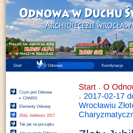
Start
O Odnowie
Koordynacja
Kronika
Różności
Zasoby
Start
O Odno
Czym jest Odnowa
2017-02-17 d
CHARIS
Wrocławiu Zło
Elementy Odnowy
Charyzmatyczne
Złoty Jubileusz 2017
Tak jak na początku