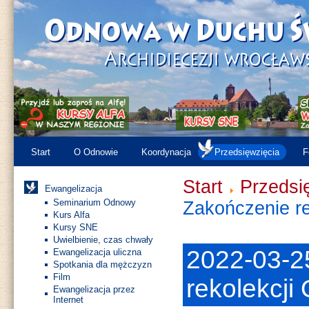
Start
O Odnowie
Koordynacja
Przedsięwzięcia
F
Start
Przedsi
Ewangelizacja
Seminarium Odnowy
Zakończenie r
Kurs Alfa
Kursy SNE
Uwielbienie, czas chwały
2022-03-2
Ewangelizacja uliczna
Spotkania dla mężczyzn
Film
rekolekcj
Ewangelizacja przez
Internet