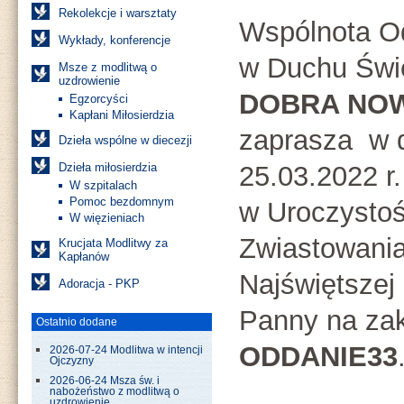
Rekolekcje i warsztaty
Wspólnota 
Wykłady, konferencje
w Duchu Świ
Msze z modlitwą o
uzdrowienie
DOBRA NO
Egzorcyści
Kapłani Miłosierdzia
zaprasza w 
Dzieła wspólne w diecezji
Dzieła miłosierdzia
25.03.2022 r.
W szpitalach
Pomoc bezdomnym
w Uroczysto
W więzieniach
Zwiastowani
Krucjata Modlitwy za
Kapłanów
Najświętszej
Adoracja - PKP
Panny na zak
Ostatnio dodane
ODDANIE33
2026-07-24 Modlitwa w intencji
Ojczyzny
2026-06-24 Msza św. i
nabożeństwo z modlitwą o
uzdrowienie