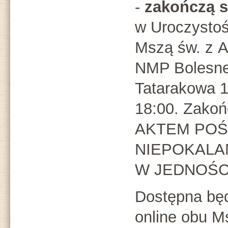
-
zakończą s
w Uroczysto
Mszą św. z A
NMP Bolesnej
Tatarakowa 1
18:00. Zako
AKTEM POŚ
NIEPOKALA
W JEDNOŚC
Dostępna będ
online obu M