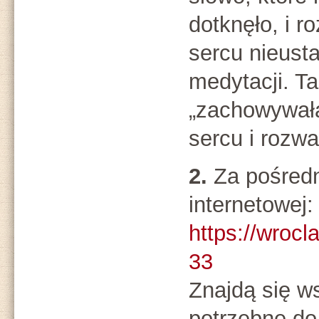
dotknęło, i r
sercu nieust
medytacji. Ta
„zachowywał
sercu i rozwa
2.
Za pośred
internetowej:
https://wroc
33
Znajdą się w
potrzebne do