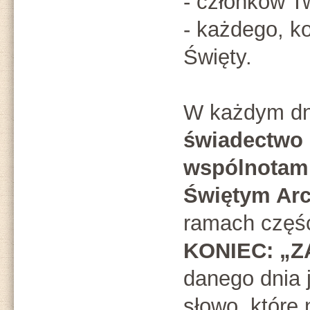
- członków Tw
- każdego, k
Święty.
W każdym dn
świadectwo 
wspólnotam
Świętym Arc
ramach częś
KONIEC: „
danego dnia 
słowo, które 