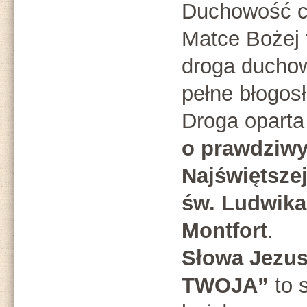
Duchowość ca
Matce Bożej 
droga duchow
pełne błogos
Droga opart
o prawdziw
Najświętsze
św. Ludwika
Montfort
.
Słowa Jezu
TWOJA”
to s