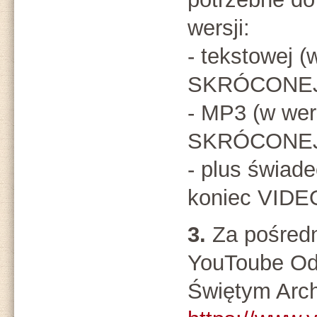
wersji:
- tekstowej (
SKRÓCONEJ 
- MP3 (w wer
SKRÓCONEJ 
- plus świad
koniec VIDE
3.
Za pośred
YouToube O
Świętym Arch