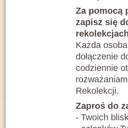
Za pomocą 
zapisz się d
rekolekcjach
Każda osoba,
dołączenie d
codziennie o
rozważaniami
Rekolekcji.
Zaproś do z
- Twoich blis