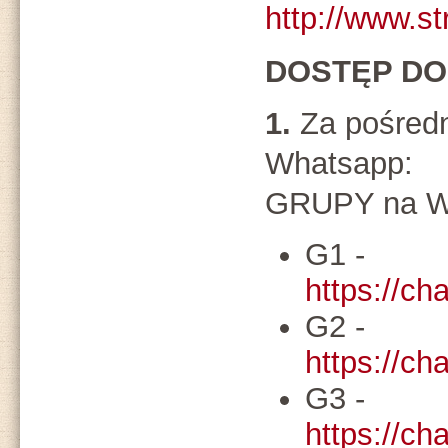
http://www.st
DOSTĘP D
1.
Za pośredn
Whatsapp:
GRUPY na W
G1 -
https://
G2 -
https://c
G3 -
https://