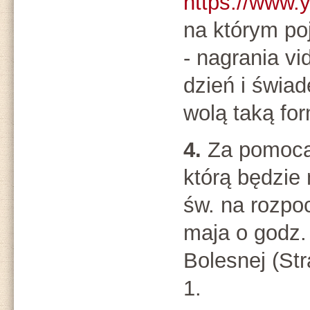
https://www
na którym poj
- nagrania v
dzień i świad
wolą taką fo
4.
Za pomocą
którą będzi
św. na rozpo
maja o godz.
Bolesnej (Str
1.