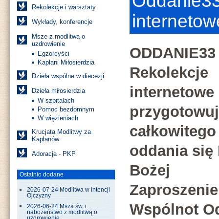
Oddanie33
Rekolekcje i warsztaty
internetow
Wykłady, konferencje
Msze z modlitwą o
uzdrowienie
ODDANIE33
Egzorcyści
Kapłani Miłosierdzia
Rekolekcje
Dzieła wspólne w diecezji
internetowe
Dzieła miłosierdzia
W szpitalach
przygotowuj
Pomoc bezdomnym
W więzieniach
całkowitego
Krucjata Modlitwy za
Kapłanów
oddania się
Adoracja - PKP
Bożej
Ostatnio dodane
Zaproszenie
2026-07-24 Modlitwa w intencji
Ojczyzny
Wspólnot O
2026-06-24 Msza św. i
nabożeństwo z modlitwą o
uzdrowienie