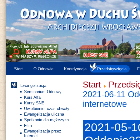
Start
O Odnowie
Koordynacja
Przedsięwzięcia
F
Start
Przedsi
Ewangelizacja
Seminarium Odnowy
2021-06-11 Od
Kurs Alfa
internetowe
Kursy SNE
Uwielbienie, czas chwały
Ewangelizacja uliczna
Spotkania dla mężczyzn
2021-05-1
Film
Ewangelizacja przez
Internet