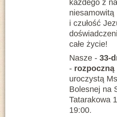
każdego z n
niesamowitą 
i czułość Jez
doświadczeni
całe życie!
Nasze -
33-d
-
rozpoczną 
uroczystą Ms
Bolesnej na S
Tatarakowa 1
19:00.