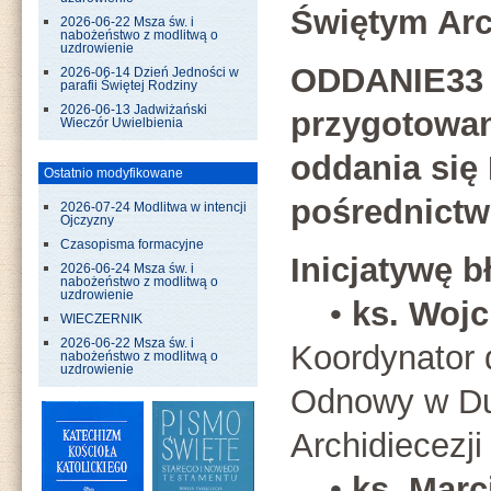
Świętym Arc
2026-06-22 Msza św. i
nabożeństwo z modlitwą o
uzdrowienie
ODDANIE33 t
2026-06-14 Dzień Jedności w
parafii Świętej Rodziny
2026-06-13 Jadwiżański
przygotowan
Wieczór Uwielbienia
oddania się 
Ostatnio modyfikowane
pośrednictw
2026-07-24 Modlitwa w intencji
Ojczyzny
Czasopisma formacyjne
Inicjatywę b
2026-06-24 Msza św. i
nabożeństwo z modlitwą o
uzdrowienie
•
ks. Wojc
WIECZERNIK
2026-06-22 Msza św. i
Koordynator d
nabożeństwo z modlitwą o
uzdrowienie
Odnowy w D
Archidiecezji
•
ks. Marc