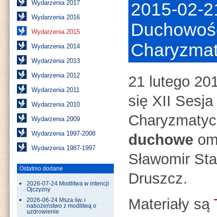
Wydarzenia 2017
2015-02-2
Wydarzenia 2016
Duchowoś
Wydarzenia 2015
Charyzmat
Wydarzenia 2014
Wydarzenia 2013
Wydarzenia 2012
21 lutego 20
Wydarzenia 2011
się XII Sesj
Wydarzenia 2010
Charyzmatyc
Wydarzenia 2009
Wydarzenia 1997-2008
duchowe
omó
Wydarzenia 1987-1997
Sławomir Sta
Ostatnio dodane
Druszcz.
2026-07-24 Modlitwa w intencji
Ojczyzny
Materiały są
2026-06-24 Msza św. i
nabożeństwo z modlitwą o
uzdrowienie