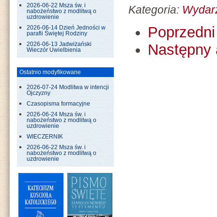
2026-06-22 Msza św. i
Kategoria:
Wydar
nabożeństwo z modlitwą o
uzdrowienie
Poprzedni 
2026-06-14 Dzień Jedności w
parafii Świętej Rodziny
Następny 
2026-06-13 Jadwiżański
Wieczór Uwielbienia
Ostatnio modyfikowane
2026-07-24 Modlitwa w intencji
Ojczyzny
Czasopisma formacyjne
2026-06-24 Msza św. i
nabożeństwo z modlitwą o
uzdrowienie
WIECZERNIK
2026-06-22 Msza św. i
nabożeństwo z modlitwą o
uzdrowienie