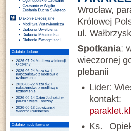
Ogólnopolskie Czuwanie
Czuwanie w Wigilię
Wrocław, par
Zesłania Ducha Świętego
Diakonie Diecezjalne
Królowej Pols
Modlitwa Wstawiennicza
Diakonia Uwielbienia
ul. Wałbrzys
Diakonia Miłosierdzia
Diakonia Ewangelizacji
Spotkania
: 
Ostatnio dodane
wieczornej g
2026-07-24 Modlitwa w intencji
Ojczyzny
plebanii
2026-06-24 Msza św. i
nabożeństwo z modlitwą o
uzdrowienie
Lider: Wi
2026-06-22 Msza św. i
nabożeństwo z modlitwą o
uzdrowienie
kontakt:
2026-06-14 Dzień Jedności w
parafii Świętej Rodziny
paraklet.
2026-06-13 Jadwiżański
Wieczór Uwielbienia
Ks. Opie
Ostatnio modyfikowane