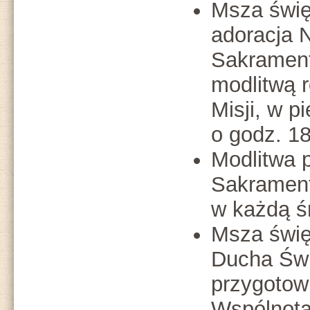
Msza świę
adoracja 
Sakrament
modlitwą 
Misji, w p
o godz. 1
Modlitwa 
Sakrament
w każdą ś
Msza świę
Ducha Świ
przygotow
Wspólnotą