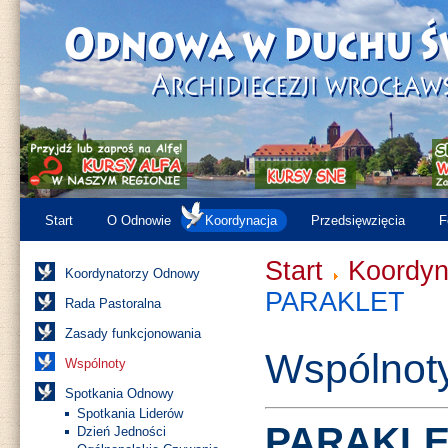
Start
O Odnowie
Koordynacja
Przedsięwzięcia
F
Start
Koordyn
Koordynatorzy Odnowy
PARAKLET
Rada Pastoralna
Zasady funkcjonowania
Wspólnot
Wspólnoty
Spotkania Odnowy
Spotkania Liderów
PARAKLE
Dzień Jedności