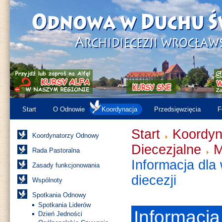
Start
O Odnowie
Koordynacja
Przedsięwzięcia
F
Start
Koordyn
Koordynatorzy Odnowy
Diecezjalne
M
Rada Pastoralna
Informacja dl
Zasady funkcjonowania
diecezji
Wspólnoty
Spotkania Odnowy
Spotkania Liderów
Informacja
Dzień Jedności