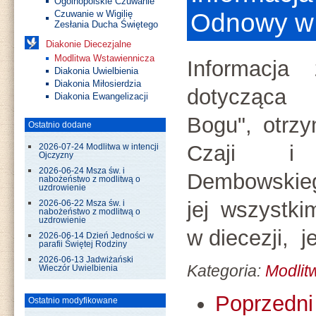
Ogólnopolskie Czuwanie
Czuwanie w Wigilię
Odnowy w 
Zesłania Ducha Świętego
Diakonie Diecezjalne
Modlitwa Wstawiennicza
Informacja
Diakonia Uwielbienia
Diakonia Miłosierdzia
dotycząca 
Diakonia Ewangelizacji
Bogu", otrz
Ostatnio dodane
Czaji i
2026-07-24 Modlitwa w intencji
Ojczyzny
2026-06-24 Msza św. i
Dembowskie
nabożeństwo z modlitwą o
uzdrowienie
jej wszystk
2026-06-22 Msza św. i
nabożeństwo z modlitwą o
uzdrowienie
w diecezji, 
2026-06-14 Dzień Jedności w
parafii Świętej Rodziny
2026-06-13 Jadwiżański
Kategoria:
Modlit
Wieczór Uwielbienia
Poprzedni 
Ostatnio modyfikowane