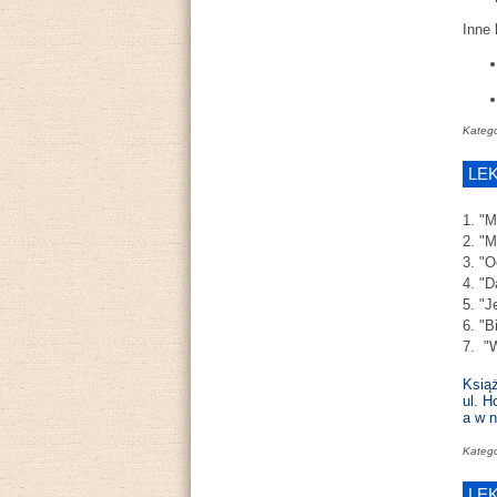
Inne 
Katego
LE
1. "M
2. "M
3. "O
4. "D
5. "J
6. "B
7. "W
Książ
ul. H
a w n
Katego
LE