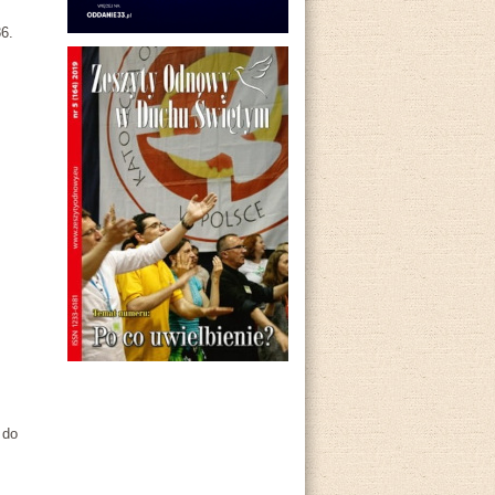
6.
 do