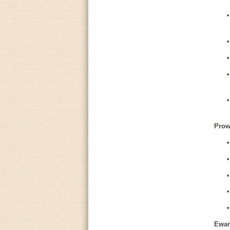
Prow
Ewan