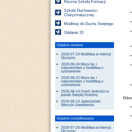
Roczna Szkoła Formacji
Szkoła Duchowości
Charyzmatycznej
Modlitwy do Ducha Świętego
Oddanie 33
Ostatnio dodane
2026-07-24 Modlitwa w intencji
Ojczyzny
2026-06-24 Msza św. i
nabożeństwo z modlitwą o
uzdrowienie
2026-06-22 Msza św. i
nabożeństwo z modlitwą o
uzdrowienie
2026-06-14 Dzień Jedności w
parafii Świętej Rodziny
Odno
2026-06-13 Jadwiżański
Wieczór Uwielbienia
Ostatnio modyfikowane
2026-07-24 Modlitwa w intencji
Ojczyzny