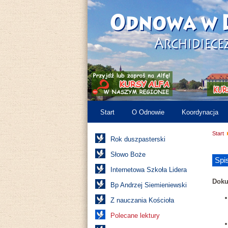
Start
O Odnowie
Koordynacja
Start
Rok duszpasterski
Słowo Boże
Spi
Internetowa Szkoła Lidera
Doku
Bp Andrzej Siemieniewski
Z nauczania Kościoła
Polecane lektury