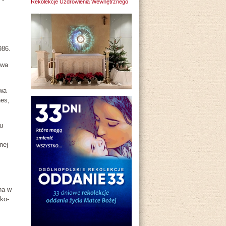
Rekolekcje Uzdrowienia Wewnętrznego
986.
awa
owa
es,
u
nej
na w
ko-