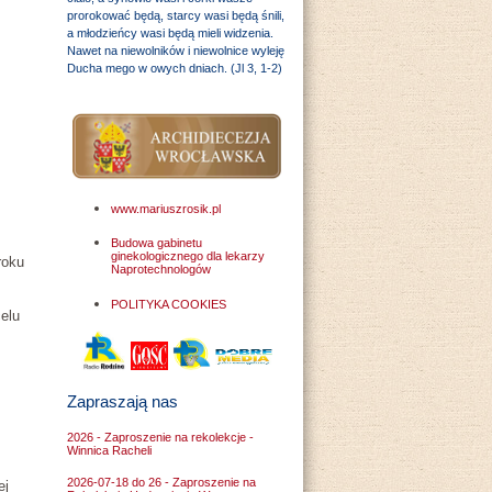
prorokować będą, starcy wasi będą śnili,
a młodzieńcy wasi będą mieli widzenia.
Nawet na niewolników i niewolnice wyleję
Ducha mego w owych dniach. (Jl 3, 1-2)
www.mariuszrosik.pl
Budowa gabinetu
ginekologicznego dla lekarzy
roku
Naprotechnologów
POLITYKA COOKIES
celu
Zapraszają nas
2026 - Zaproszenie na rekolekcje -
Winnica Racheli
2026-07-18 do 26 - Zaproszenie na
ej