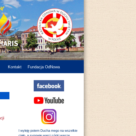
Kontakt
Fundacja OdNowa
cji
I wyleję potem Ducha mego na wszelkie
ciało, a synowie wasi i córki wasze