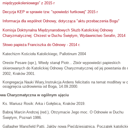
międzypokoleniowego” z 2015 r
Decyzja KEP w sprawie tzw. "spowiedzi furtkowej" 2015 r
Informacja dla wspólnot Odnowy, dotycząca "aktu przebaczenia Bogu"
Komisja Doktrynalna Międzynarodowych Służb Katolickiej Odnowy
Charyzmatycznej: Chrzest w Duchu Świętym, Wydawnictwo Serafin, 2014
Słowo papieża Franciszka do Odnowy - 2014 r.
Katechizm Kościoła Katolickiego, Pallotinum 2004
Oreste Pesare (opr.), Wtedy stanął Piotr... Zbiór wypowiedzi papieskich
skierowanych do Katolickiej Odnowy Charyzmatycznej od jej powstania do 
2002, Kraków 2001.
Kongregacja Nauki Wiary,Instrukcja Ardens felicitatis na temat modlitwy w 
osiągnięcia uzdrowienia od Boga, 14.09.2000.
wa Charyzmatyczna w ogólnym ujęciu
Ks. Mariusz Rosik: Arka i Gołębica, Kraków 2019.
Babraj Marcin Andrzej (red.), Otrzymacie Jego moc. O Odnowie w Duchu
Świętym, Poznań 1986.
Gallagher Mansfield Patti, Jakby nowa Pięćdziesiątnica. Początek katolicki