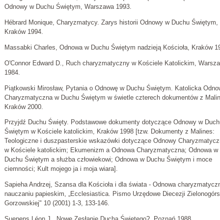
Odnowy w Duchu Świętym, Warszawa 1993.
Hébrard Monique, Charyzmatycy. Zarys historii Odnowy w Duchu Świętym,
Kraków 1994.
Massabki Charles, Odnowa w Duchu Świętym nadzieją Kościoła, Kraków 1
O'Connor Edward D., Ruch charyzmatyczny w Kościele Katolickim, Warsz
1984.
Piątkowski Mirosław, Pytania o Odnowę w Duchu Świętym. Katolicka Odn
Charyzmatyczna w Duchu Świętym w świetle czterech dokumentów z Malin
Kraków 2000.
Przyjdź Duchu Święty. Podstawowe dokumenty dotyczące Odnowy w Duch
Świętym w Kościele katolickim, Kraków 1998 [tzw. Dokumenty z Malines:
Teologiczne i duszpasterskie wskazówki dotyczące Odnowy Charyzmatycz
w Kościele katolickim; Ekumenizm a Odnowa Charyzmatyczna; Odnowa w
Duchu Świętym a służba człowiekowi; Odnowa w Duchu Świętym i moce
ciemności; Kult mojego ja i moja wiara].
Sapieha Andrzej, Szansa dla Kościoła i dla świata - Odnowa charyzmatycz
nauczaniu papieskim, „Ecclesiastica. Pismo Urzędowe Diecezji Zielonogórs
Gorzowskiej" 10 (2001) 1-3, 133-146.
Suenens Léon J., Nowe Zesłanie Ducha Świętego?, Poznań 1988.