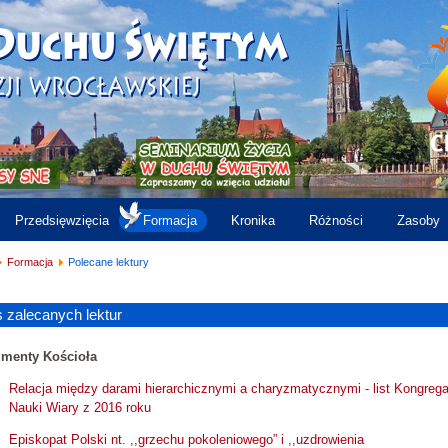
Przedsięwzięcia
Formacja
Kronika
Różności
Zasoby
Formacja
Polecane lektury
s zalecanych lektur
menty Kościoła
Relacja między darami hierarchicznymi a charyzmatycznymi - list Kongrega
Nauki Wiary z 2016 roku
Episkopat Polski nt. ,,grzechu pokoleniowego” i ,,uzdrowienia