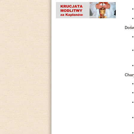
Dośw
Char