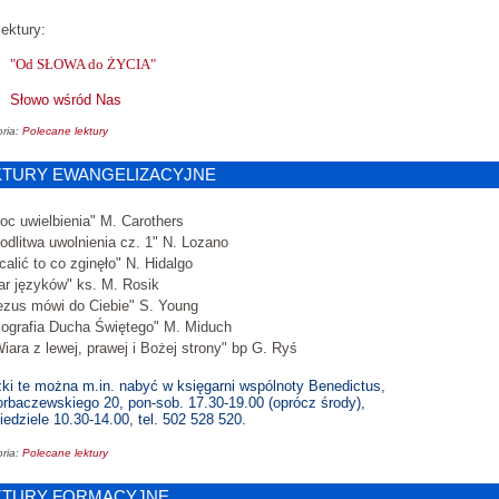
lektury:
"Od SŁOWA do ŻYCIA"
Słowo wśród Nas
ria:
Polecane lektury
KTURY EWANGELIZACYJNE
oc uwielbienia" M. Carothers
odlitwa uwolnienia cz. 1" N. Lozano
calić to co zginęło" N. Hidalgo
ar języków" ks. M. Rosik
ezus mówi do Ciebie" S. Young
iografia Ducha Świętego" M. Miduch
iara z lewej, prawej i Bożej strony" bp G. Ryś
ki te można m.in. nabyć w księgarni wspólnoty Benedictus,
orbaczewskiego 20, pon-sob. 17.30-19.00 (oprócz środy),
iedziele 10.30-14.00, tel. 502 528 520.
ria:
Polecane lektury
KTURY FORMACYJNE