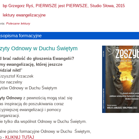
bp Grzegorz Ryś, PIERWSZE jest PIERWSZE, Studio Słowa, 2015
lektury ewangelizacyjne
ria:
Polecane lektury
sopisma formacyjne
zyty Odnowy
w Duchu Świętym
d brać radość do głoszenia Ewangelii?
my ewangelizację, której jeszcze
idział nikt!
"
Krzysztof Krzaczek
tor naczelny
ytów Odnowy w Duchu Świętym
yty Odnowy
z pewnością mogą stać się
as inspiracją do poszukiwania coraz
cyjniejszej ewangelizacji i pomocy
 organizacji.
nie tylko dla wspólnot Odnowy w Duchu Świętym.
jalne pismo formacyjne Odnowy w Duchu Świętym,
p -
KLIKNIJ TUTAJ