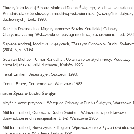
[Jurczyńska Maria] Siostra Maria od Ducha Świętego, Modlitwa wstawienni
Poradnik dla osób służących modlitwą wstawienniczą (szczególnie dotyczy
duchownych), Łódź 1998.
Komisja Doktrynalna. Międzynarodowe Służby Katolickiej Odnowy
Charyzmatycznej, Wskazówki do posługi modlitwą o uzdrowienie, Łódź 200
Sapieha Andrzej, Modlitwa w językach, "Zeszyty Odnowy w Duchu Święty
(2004) 5, s. 59-64.
Scanlan Michael - Cirner Randall J., Uwalnianie ze złych mocy. Podstawy
chrześcijańskiej walki duchowej, Kraków 1995.
Tardif Emilien, Jezus żyje!, Szczecin 1990.
Yocum Bruce, Dar proroctwa, Warszawa 1983.
narum Życia w Duchu Świętym
Abyście owoc przynosili. Wstęp do Odnowy w Duchu Świętym, Warszawa 
Mühlen Heribert, Odnowa w Duchu Świętym. Wdrożenie w podstawowe
doświadczenie chrześcijańskie, t. 1-2, Warszawa 1985.
Mühlen Heribert, Nowe życie z Bogiem. Wprowadzenie w życie i świadectw
chrześcijańskie, Wrocław - Kraków 1994.