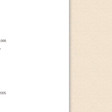
1998.
o
2005