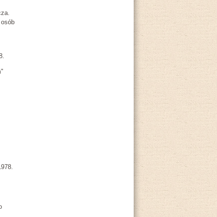
cza.
 osób
8.
m"
1978.
o