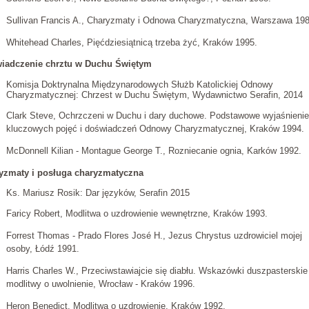
Sullivan Francis A., Charyzmaty i Odnowa Charyzmatyczna, Warszawa 198
Whitehead Charles, Pięćdziesiątnicą trzeba żyć, Kraków 1995.
iadczenie chrztu w Duchu Świętym
Komisja Doktrynalna Międzynarodowych Służb Katolickiej Odnowy
Charyzmatycznej: Chrzest w Duchu Świętym, Wydawnictwo Serafin, 2014
Clark Steve, Ochrzczeni w Duchu i dary duchowe. Podstawowe wyjaśnienie
kluczowych pojęć i doświadczeń Odnowy Charyzmatycznej, Kraków 1994.
McDonnell Kilian - Montague George T., Rozniecanie ognia, Karków 1992.
yzmaty i posługa charyzmatyczna
Ks. Mariusz Rosik: Dar języków, Serafin 2015
Faricy Robert, Modlitwa o uzdrowienie wewnętrzne, Kraków 1993.
Forrest Thomas - Prado Flores José H., Jezus Chrystus uzdrowiciel mojej
osoby, Łódź 1991.
Harris Charles W., Przeciwstawiajcie się diabłu. Wskazówki duszpasterskie
modlitwy o uwolnienie, Wrocław - Kraków 1996.
Heron Benedict, Modlitwa o uzdrowienie, Kraków 1992.