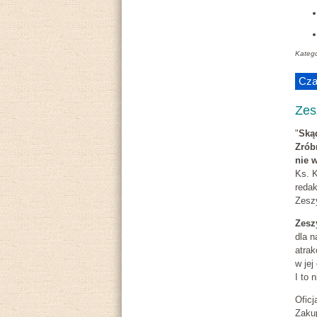
Katego
Cza
Zes
"
Ską
Zrób
nie w
Ks. 
redak
Zesz
Zesz
dla n
atrak
w jej
I to 
Ofic
Zaku