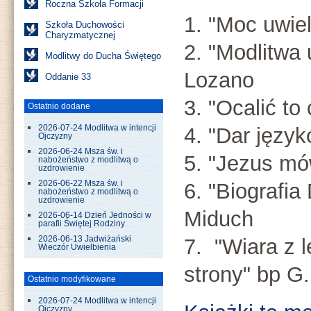
Roczna Szkoła Formacji
1. "Moc uwie
Szkoła Duchowości
Charyzmatycznej
2. "Modlitwa 
Modlitwy do Ducha Świętego
Lozano
Oddanie 33
3. "Ocalić to
Ostatnio dodane
2026-07-24 Modlitwa w intencji
4. "Dar język
Ojczyzny
2026-06-24 Msza św. i
5. "Jezus mó
nabożeństwo z modlitwą o
uzdrowienie
2026-06-22 Msza św. i
6. "Biografi
nabożeństwo z modlitwą o
uzdrowienie
Miduch
2026-06-14 Dzień Jedności w
parafii Świętej Rodziny
2026-06-13 Jadwiżański
7. "Wiara z l
Wieczór Uwielbienia
strony" bp G
Ostatnio modyfikowane
2026-07-24 Modlitwa w intencji
Ojczyzny