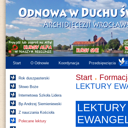
Start
O Odnowie
Koordynacja
Przedsięwzięcia
F
Start
Formacj
Rok duszpasterski
LEKTURY EW
Słowo Boże
Internetowa Szkoła Lidera
Bp Andrzej Siemieniewski
LEKTURY
Z nauczania Kościoła
EWANGEL
Polecane lektury