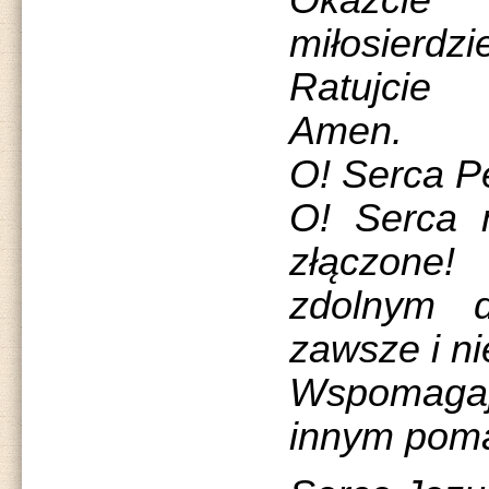
Okażci
miłosierdzi
Ratujcie
Amen.
O! Serca Pe
O! Serca 
złączone
zdolnym 
zawsze i ni
Wspomaga
innym pom