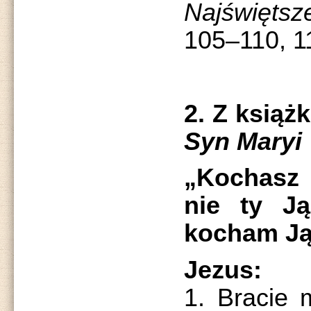
Najświęts
105–110, 1
2. Z książ
Syn Maryi
„Kochasz 
nie ty J
kocham Ją
Jezus:
1. Bracie 