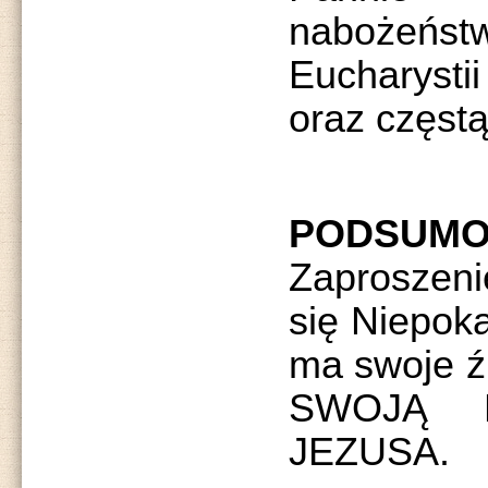
nabożeńst
Eucharysti
oraz częst
PODSUMO
Zaproszen
się Niepok
ma swoje ź
SWOJĄ 
JEZUSA.