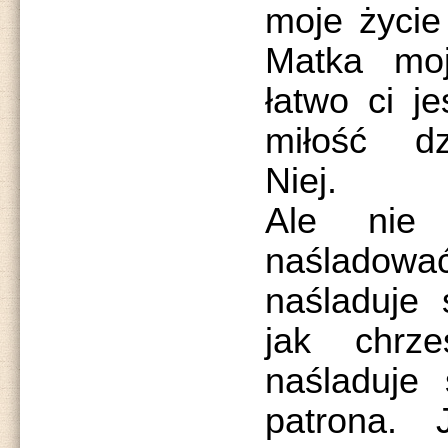
moje życie
Matka mo
łatwo ci j
miłość d
Niej.
Ale nie 
naśladować 
naśladuje 
jak chrze
naśladuje 
patrona. 