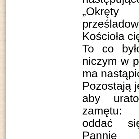
„Okręt
prześladow
Kościoła ci
To co było
niczym w p
ma nastąpi
Pozostają 
aby urat
zamętu:
oddać się
Pannie