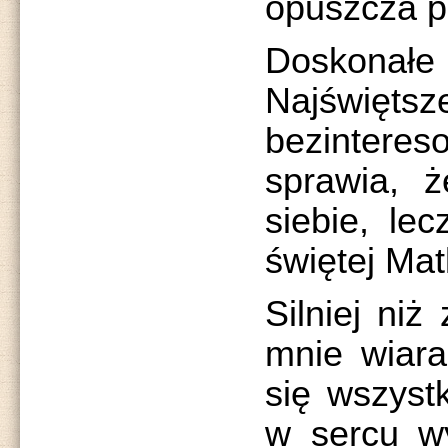
opuszcza pr
Doskonał
Najświętsz
bezintere
sprawia, 
siebie, le
świętej Mat
Silniej niż
mnie wiara
się wszyst
w sercu wy