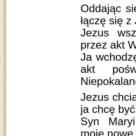
Oddając si
łączę się z
Jezus wsz
przez akt W
Ja wchodzę
akt pośw
Niepokalan
Jezus chcia
ja chcę być
Syn Maryi
moje nowe 