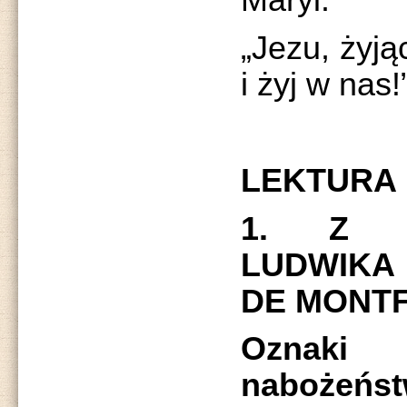
Maryi.
„Jezu, żyją
i żyj w nas!
LEKTURA
1. Z T
LUDWIKA
DE MONTF
Oznaki
nabożeńst