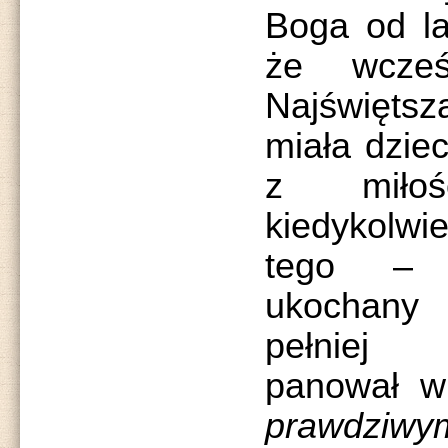
Boga od la
że wcześ
Najświęts
miała dziec
z miłoś
kiedykolwi
tego – 
ukochany
pełniej 
panował w
prawdziwy