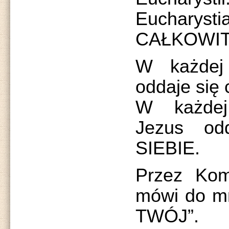
Eucharyst
CAŁKOWIT
W każdej 
oddaje się 
W każdej
Jezus o
SIEBIE.
Przez Kom
mówi do m
TWÓJ”.