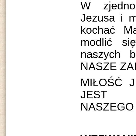
W zjedno
Jezusa i m
kochać Ma
modlić si
naszych b
NASZE ZA
MIŁOŚĆ 
JEST 
NASZEGO