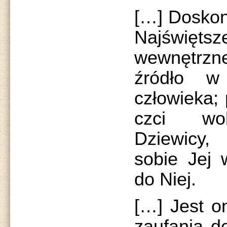
[…] Doskon
Najświęts
wewnętrzne
źródło w
człowieka; 
czci wob
Dziewicy,
sobie Jej w
do Niej.
[…] Jest on
zaufania d