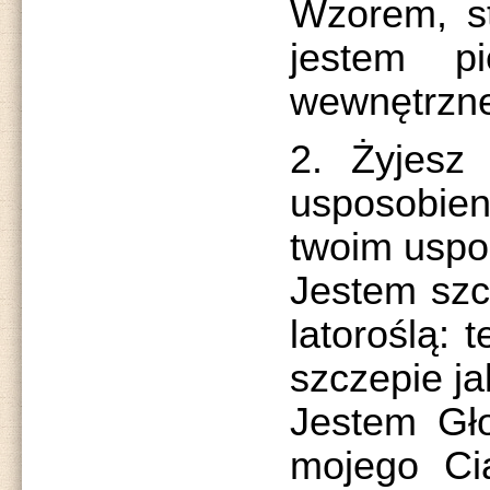
Wzorem, st
jestem pi
wewnętrzne
2. Żyjesz
usposobie
twoim uspo
Jestem szc
latoroślą: 
szczepie ja
Jestem Gło
mojego Cia