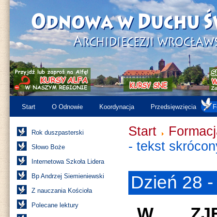
Start
O Odnowie
Koordynacja
Przedsięwzięcia
F
Start
Formacj
Rok duszpasterski
- tekst skrócon
Słowo Boże
Internetowa Szkoła Lidera
Bp Andrzej Siemieniewski
Dzień 28 -
Z nauczania Kościoła
Polecane lektury
„W ZJE