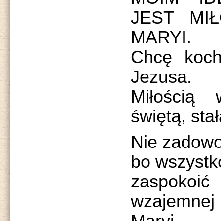
JEST MI
MARYI.
Chcę koch
Jezusa.
Miłością 
świętą, sta
Nie zadowo
bo wszystko
zaspoko
wzajemnej