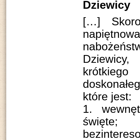
Dziewicy
[…] Skor
napiętnowa
nabożeńst
Dziewicy
krótkieg
doskonał
które jest:
1. wewnęt
święte;
bezinteres