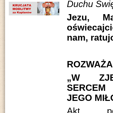
Duchu Święt
Jezu, Ma
oświecajc
nam, ratuj
ROZWAŻAN
„W ZJE
SERCEM 
JEGO MIŁ
Akt po