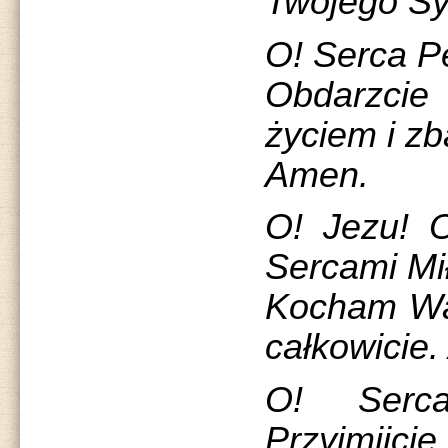
Twojego Sy
O! Serca Pe
Obdarzci
życiem i z
Amen.
O! Jezu! O
Sercami Mił
Kocham Wa
całkowicie
O! Serca
Przyjmijcie