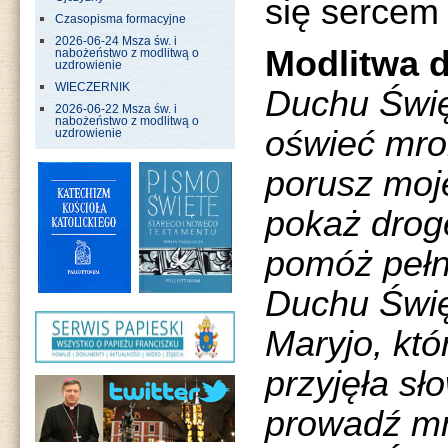
się sercem
Czasopisma formacyjne
2026-06-24 Msza św. i
Modlitwa 
nabożeństwo z modlitwą o
uzdrowienie
WIECZERNIK
Duchu Święt
2026-06-22 Msza św. i
nabożeństwo z modlitwą o
oświeć mro
uzdrowienie
porusz moj
pokaż drog
pomóż pełn
Duchu Święt
Maryjo, któ
przyjęła sł
prowadź mn