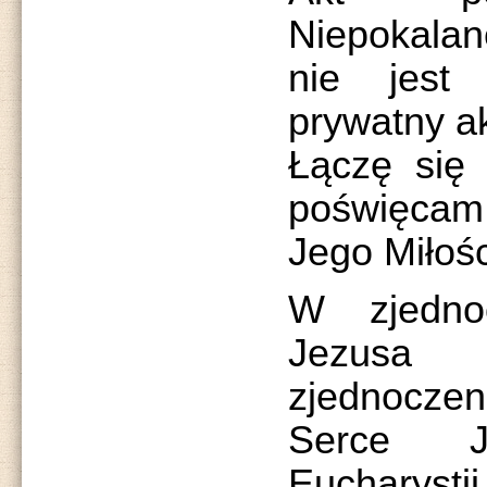
Niepokalan
nie jest 
prywatny ak
Łączę się
poświęca
Jego Miłośc
W zjedno
Jezusa
zjednoczeni
Serce 
Eucharystii