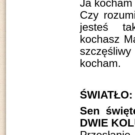
Ja kocham 
Czy rozumi
jesteś ta
kochasz Ma
szczęśli
kocham.
ŚWIATŁO: 
Sen świę
DWIE KO