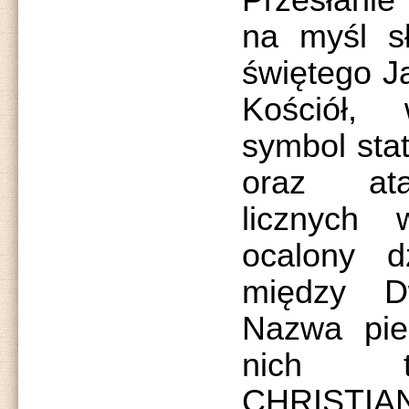
Przesłanie
na myśl sł
świętego J
Kościół,
symbol sta
oraz at
licznych
ocalony dz
między D
Nazwa pier
nich t
CHRISTIA