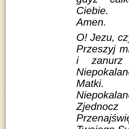
Ciebie.
Amen.
O! Jezu, cz
Przeszyj m
i zanur
Niepokala
Matki.
Niepokal
Zjedn
Przenajś