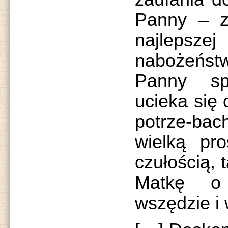
Panny – z
najlepsze
nabożeńst
Panny sp
ucieka się 
potrze-ba
wielką pro
czułością, 
Matkę o
wszędzie i 