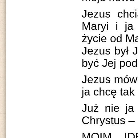
Jezus chci
Maryi i ja
życie od Ma
Jezus był J
być Jej po
Jezus mówi
ja chcę tak
Już nie ja
Chrystus –
MOIM ID