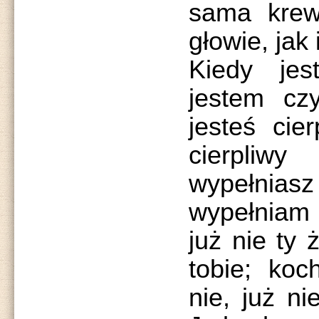
sama krew
głowie, jak
Kiedy jes
jestem czy
jesteś cie
cierpliw
wypełniasz
wypełniam 
już nie ty 
tobie; ko
nie, już ni