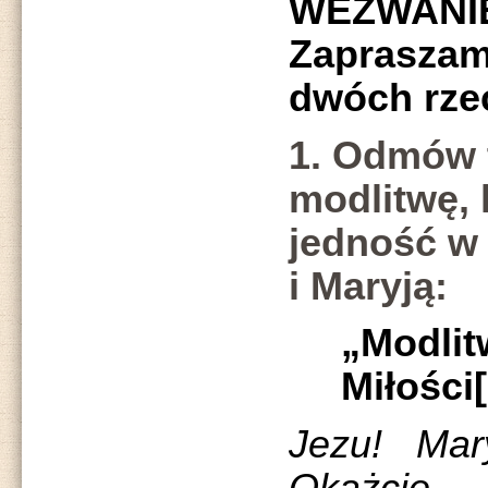
WEZWANIE
Zaprasz
dwóch rze
1. Odmów 
modlitwę, 
jedność w
i Maryją:
„Modli
Miłości[
Jezu! Ma