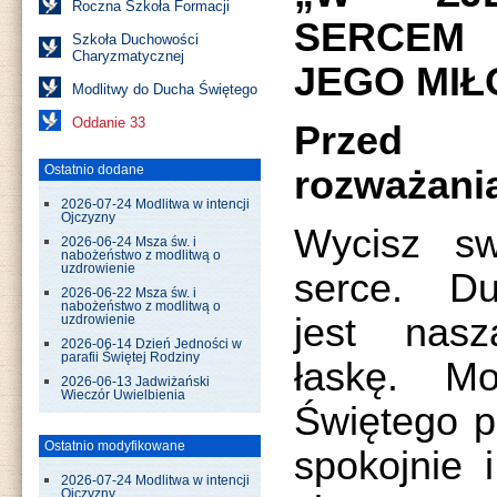
Roczna Szkoła Formacji
SERCEM 
Szkoła Duchowości
Charyzmatycznej
JEGO MIŁ
Modlitwy do Ducha Świętego
Oddanie 33
Przed 
Ostatnio dodane
rozważani
2026-07-24 Modlitwa w intencji
Ojczyzny
Wycisz sw
2026-06-24 Msza św. i
nabożeństwo z modlitwą o
uzdrowienie
serce. Du
2026-06-22 Msza św. i
nabożeństwo z modlitwą o
jest nasz
uzdrowienie
2026-06-14 Dzień Jedności w
parafii Świętej Rodziny
łaskę. M
2026-06-13 Jadwiżański
Wieczór Uwielbienia
Świętego p
Ostatnio modyfikowane
spokojnie 
2026-07-24 Modlitwa w intencji
Ojczyzny