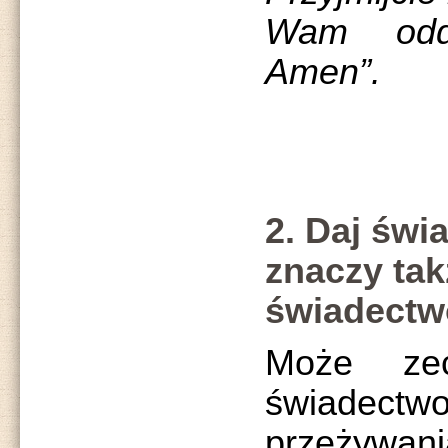
Wam odd
Amen”.
2. Daj świ
znaczy ta
świadectw
Może ze
świade
przeżywania