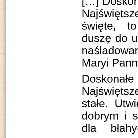
[…] Doskon
Najświętsz
święte, t
duszę do u
naśladowan
Maryi Pann
Doskonał
Najświętsz
stałe. Utw
dobrym i s
dla błah