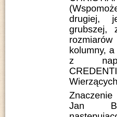
(Wspomoże
drugiej, 
grubszej, 
rozmiarów 
kolumny, a 
z napi
CREDENT
Wierzących
Znaczenie 
Jan Bo
następując