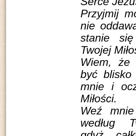
Serce Jezu
Przyjmij m
nie oddawa
stanie si
Twojej Miło
Wiem, że 
być blisko 
mnie i oc
Miłości.
Weź mnie
według T
gdyż cał