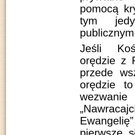
pomocą kry
tym jedy
publicznym
Jeśli Koś
orędzie z F
przede wsz
orędzie t
wezwanie
„Nawracajc
Ewangelię
pierwsze s