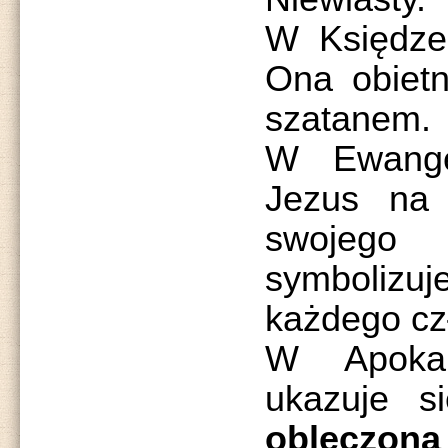
W Księdze
Ona obietn
szatanem.
W Ewange
Jezus na 
swojego
symbolizu
każdego cz
W Apokal
ukazuje 
obleczona