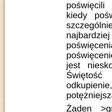
poświęcili
kiedy pośw
szczególn
najbardzi
poświęceni
poświęceni
jest niesk
Święto
odkupieni
potężniejsz
Żaden >g