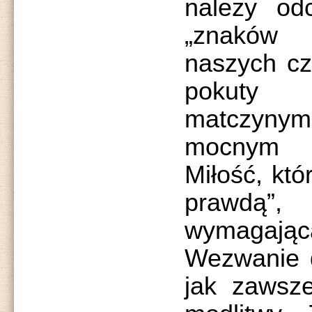
należy od
„znaków
naszych c
pokuty 
matczyny
mocnym i
Miłość, któ
prawdą”
wymagają
Wezwanie d
jak zawsz