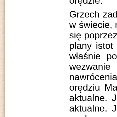
orędzie.
Grzech zad
w świecie,
się poprzez
plany istot
właśnie p
wezwani
nawróce
orędziu Ma
aktualne. J
aktualne. J