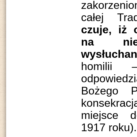
zakorzenio
całej Tr
czuje, iż 
na nie
wysłuch
homilii 
odpowiedzi
Bożego P
konsekrac
miejsce 
1917 roku).