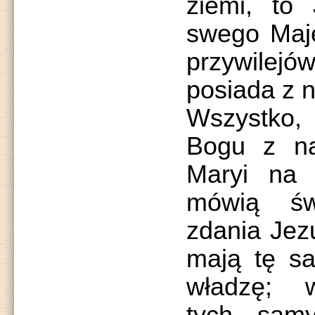
ziemi, to 
swego Maje
przywile
posiada z n
Wszystko,
Bogu z nat
Maryi na 
mówią św
zdania Jez
mają tę s
władzę; w