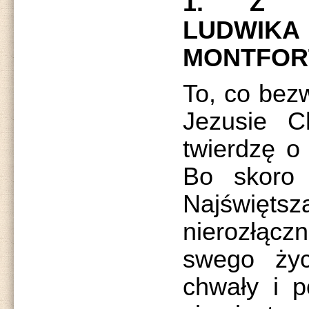
1. Z T
LUDWIK
MONTFOR
To, co bez
Jezusie C
twierdzę o
Bo skoro 
Najświę
nierozłą
swego życ
chwały i p