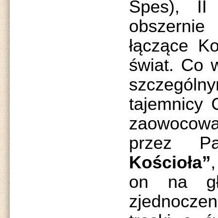
Spes), II
obszernie
łączące Ko
świat. Co 
szczególn
tajemnicy 
zaowocowa
przez 
Kościoła”
on na gł
zjednoczen