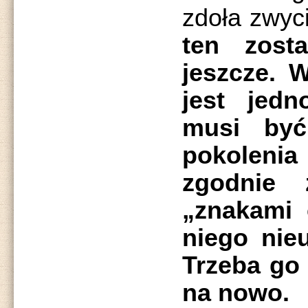
zdoła zwyci
ten zost
jeszcze. 
jest jedn
musi by
pokoleni
zgodnie
„znakami 
niego nie
Trzeba go
na nowo.