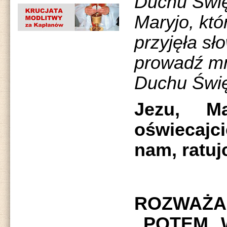
Duchu Święt
Maryjo, któ
przyjęła sł
prowadź mn
Duchu Święt
Jezu, Ma
oświecajc
nam, ratuj
ROZWAŻAN
„POTEM 