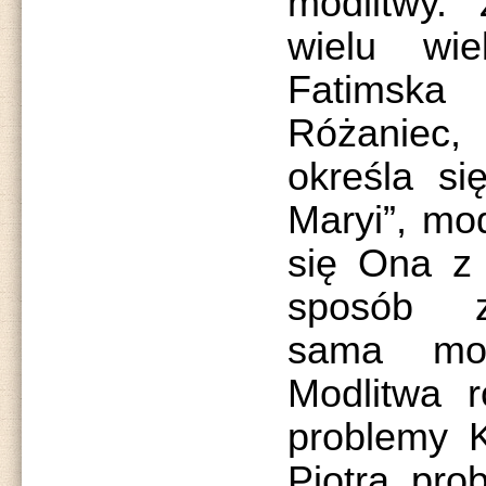
modlitwy. 
wielu wi
Fatimsk
Różaniec
określa si
Maryi”, mod
się Ona z
sposób z
sama mo
Modlitwa 
problemy K
Piotra, pro