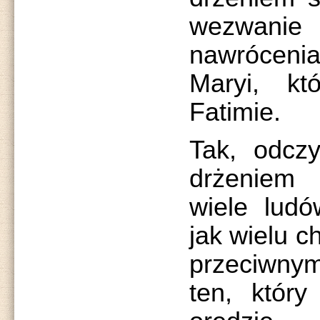
wezwani
nawrócenia
Maryi, kt
Fatimie.
Tak, odczy
drżeniem 
wiele ludó
jak wielu c
przeciwny
ten, który