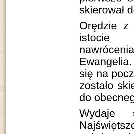
skierował d
Orędzie z 
istocie
nawrócenia
Ewangelia.
się na pocz
zostało sk
do obecneg
Wydaje 
Najświęt