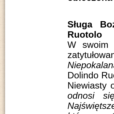
Sługa Bo
Ruotolo
W swoim n
zatyt
Niepokalan
Dolindo Ruo
Niewiasty 
odnosi si
Najświętsz