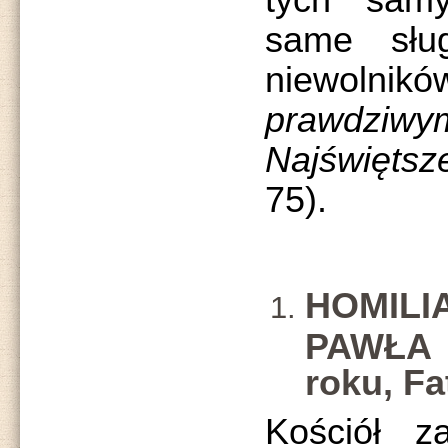
tych sam
same słu
niewolni
prawdziwy
Najświęts
75).
HOMI
PAWŁA 
roku, Fa
Kościół z