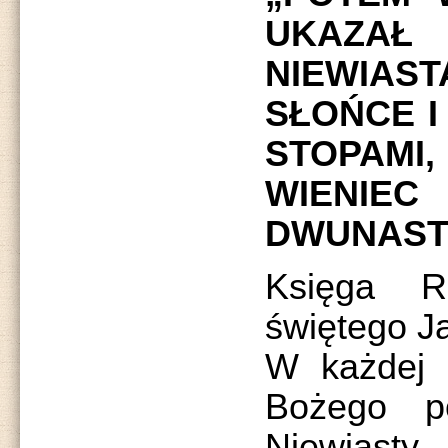
UKAZAŁ
NIEWIAS
SŁOŃCE I
STOPAMI,
WIENI
DWUNAST
Księga R
świętego J
W każdej 
Bożego p
Niewiasty.