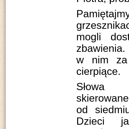
Pamiętajm
grzesznik
mogli dos
zbawienia.
w nim za
cierpiące.
Słowa o
skierowane
od siedmiu
Dzieci j