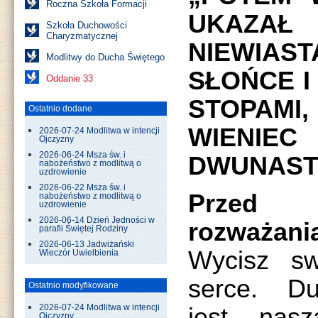
Roczna Szkoła Formacji
UKAZAŁ
Szkoła Duchowości
Charyzmatycznej
NIEWIAS
Modlitwy do Ducha Świętego
SŁOŃCE I
Oddanie 33
STOPAMI,
Ostatnio dodane
WIENI
2026-07-24 Modlitwa w intencji
Ojczyzny
2026-06-24 Msza św. i
DWUNASTU
nabożeństwo z modlitwą o
uzdrowienie
2026-06-22 Msza św. i
Przed 
nabożeństwo z modlitwą o
uzdrowienie
2026-06-14 Dzień Jedności w
rozważani
parafii Świętej Rodziny
2026-06-13 Jadwiżański
Wycisz sw
Wieczór Uwielbienia
serce. Du
Ostatnio modyfikowane
jest nasz
2026-07-24 Modlitwa w intencji
Ojczyzny