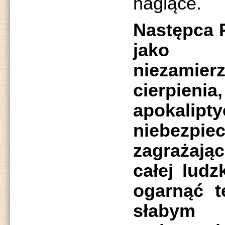
naglące.
Następca P
jako
niezamie
cierpieni
apokalipt
niebezpie
zagrażaj
całej ludz
ogarnąć t
słabym 