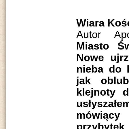
Wiara Koś
Autor Ap
Miasto Ś
Nowe ujrz
nieba do 
jak oblu
klejnoty 
usłyszał
mówiący
przybytek