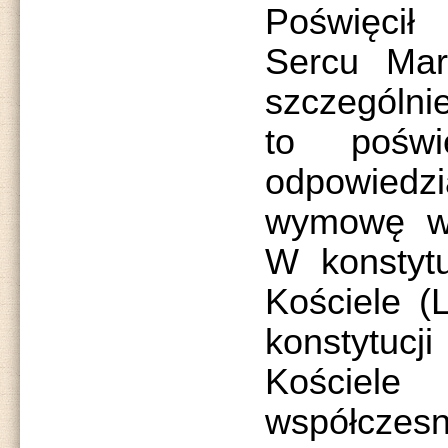
Poświęcił
Sercu Mary
szczególni
to poświ
odpowiedz
wymowę w
W konstytu
Kościele (
konstytucj
Koście
współcze