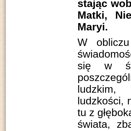
stając wob
Matki, Ni
Maryi.
W obliczu
świadomośc
się w św
poszcze
ludzkim,
ludzkości, 
tu z głębok
świata, zb