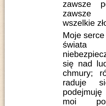
zawsze poz
zawsze p
wszelkie zł
Moje serce 
świat
niebezpiec
się nad lu
chmury; r
raduje s
podejmuję 
moi pop