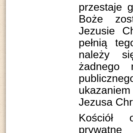
przestaje g
Boże zos
Jezusie Ch
pełnią teg
należy s
żadnego 
publiczneg
ukazaniem
Jezusa Chr
Kościół 
prywatn