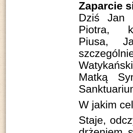
Zaparcie s
Dziś Jan 
Piotra, k
Piusa, 
szczególni
Watykańsk
Matką Sy
Sanktuariu
W jakim cel
Staje, odcz
drżeniem s