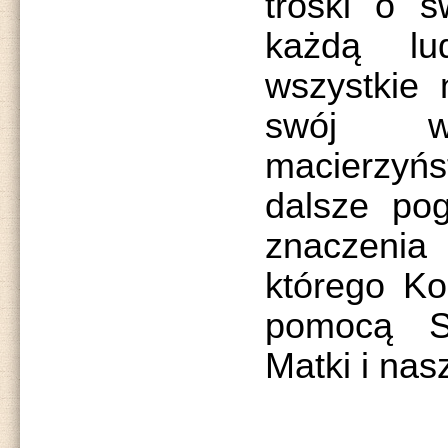
troski o ś
każdą lu
wszystkie 
swój 
macierzyńs
dalsze pog
znaczenia
którego Ko
pomocą S
Matki i nasz