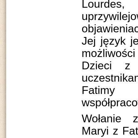
Lourdes,
uprzywi
objawienia
Jej język j
możliwośc
Dzieci z
uczestnika
Fatimy 
współpraco
Wołanie 
Maryi z Fat