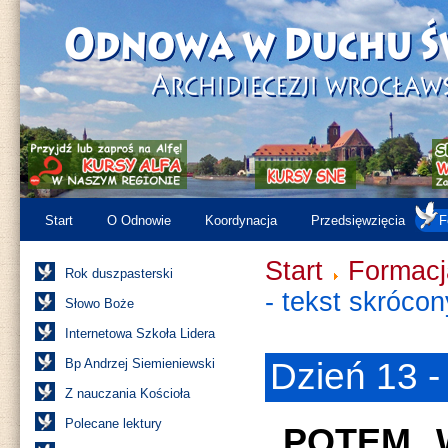
Start
O Odnowie
Koordynacja
Przedsięwzięcia
F
Start
Formacj
Rok duszpasterski
- tekst skrócon
Słowo Boże
Internetowa Szkoła Lidera
Bp Andrzej Siemieniewski
Dzień 13 -
Z nauczania Kościoła
Polecane lektury
„POTEM 