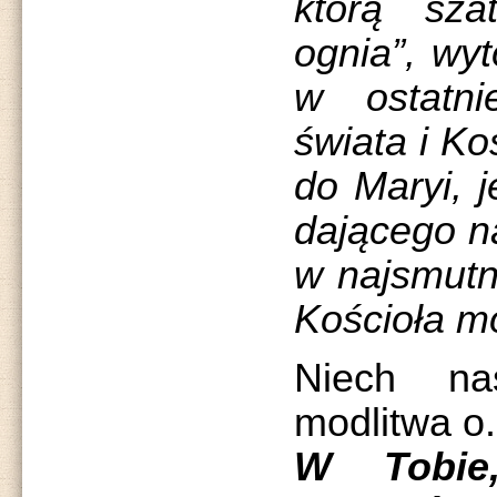
którą sz
ognia”, wyt
w ostatni
świata i Ko
do Maryi, 
dającego na
w najsmutni
Kościoła m
Niech na
modlitwa o.
W Tobie