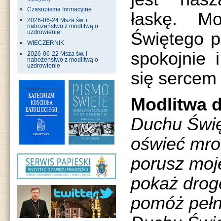
Czasopisma formacyjne
łaskę. M
2026-06-24 Msza św. i
nabożeństwo z modlitwą o
Świętego p
uzdrowienie
WIECZERNIK
spokojnie 
2026-06-22 Msza św. i
nabożeństwo z modlitwą o
uzdrowienie
się sercem
Modlitwa 
Duchu Święt
oświeć mro
porusz moj
pokaż drog
pomóż pełn