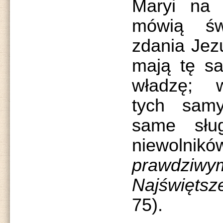
Maryi na 
mówią św
zdania Jez
mają tę s
władzę; w
tych sam
same słu
niewolni
prawdziwy
Najświęts
75).