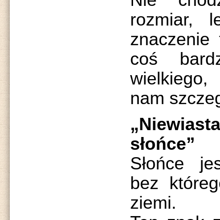
Nie chod
rozmiar, 
znaczenie 
coś bard
wielkiego
nam szcze
„Niewia
słońce”
Słońce jes
bez które
ziemi.