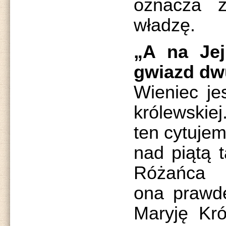
oznacza z
władzę.
„A na Jej
gwiazd dw
Wieniec je
królewskie
ten cytuje
nad piątą 
Różańca 
ona prawdę
Maryję Kró