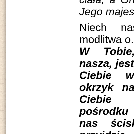
Jego majes
Niech na
modlitwa o.
W Tobie
nasza, jes
Ciebie w
okrzyk n
Ciebie 
pośrodku
nas ścis