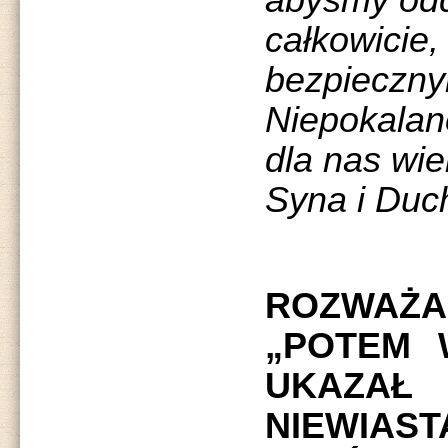
abyśmy odd
całkowicie, 
bezpieczny
Niepokalane
dla nas wi
Syna i Duc
ROZWAŻAN
„POTEM 
UKAZAŁ
NIEWIAS