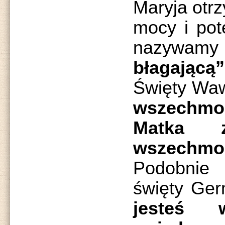
Maryja otrz
mocy i pot
nazywam
błagającą”
Święty Waw
wszechmoc
Matka 
wszechmoc
Podobnie 
święty Ge
jesteś 