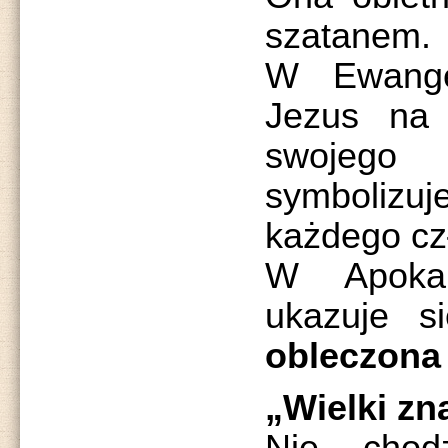
szatanem.
W Ewange
Jezus na 
swojego
symbolizu
każdego cz
W Apokal
ukazuje 
obleczona
„Wielki zn