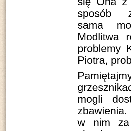
się Ona z
sposób z
sama mo
Modlitwa 
problemy K
Piotra, pro
Pamiętajm
grzesznik
mogli dos
zbawienia.
w nim za