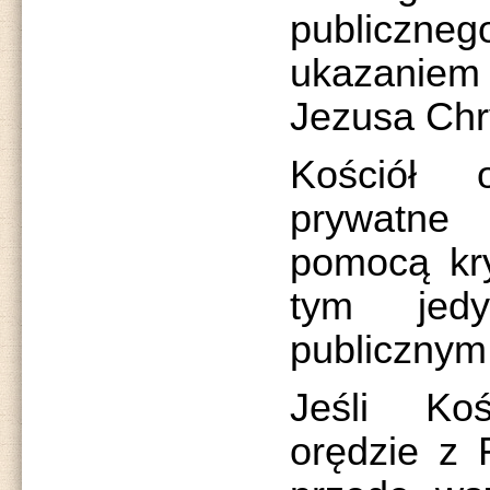
publiczneg
ukazaniem
Jezusa Chr
Kościół 
prywatn
pomocą kry
tym jedy
publicznym
Jeśli Koś
orędzie z F