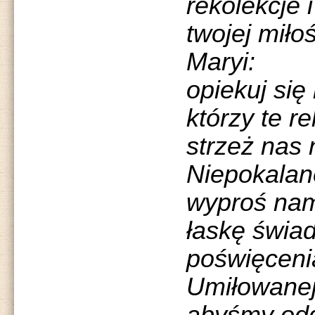
rekolekcje 
twojej miło
Maryi:
opiekuj się
którzy te r
strzeż nas
Niepokalan
wyproś na
łaskę świa
poświęceni
Umiłowanej 