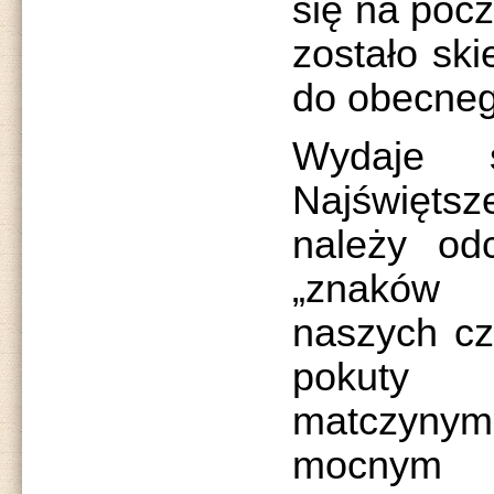
się na pocz
zostało sk
do obecneg
Wydaje 
Najświęt
należy od
„znaków
naszych c
pokuty 
matczyny
mocnym i