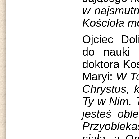
w najsmutni
Kościoła m
Ojciec Dol
do nauki 
doktora Koś
Maryi:
W To
Chrystus, k
Ty w Nim. 
jesteś obl
Przyoblek
ciała, a O