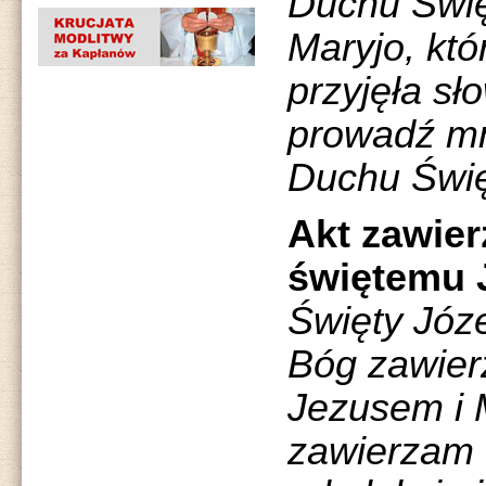
Duchu Święt
Maryjo, któ
przyjęła sł
prowadź mn
Duchu Święt
Akt zawier
świętemu 
Święty Józ
Bóg zawier
Jezusem i 
zawierzam d