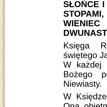
SŁOŃCE I
STOPAMI,
WIENI
DWUNAST
Księga R
świętego J
W każdej 
Bożego p
Niewiasty.
W Księdze
Ona obietn