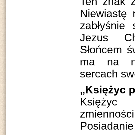
Ten znak z
Niewiastę
zabłyśnie 
Jezus Ch
Słońcem św
ma na n
sercach sw
„Księżyc p
Księżyc
zmiennoś
Posiadanie