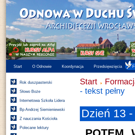
Start
O Odnowie
Koordynacja
Przedsięwzięcia
F
Start
Formacj
Rok duszpasterski
- tekst pełny
Słowo Boże
Internetowa Szkoła Lidera
Bp Andrzej Siemieniewski
Dzień 13 -
Z nauczania Kościoła
Polecane lektury
„POTEM 