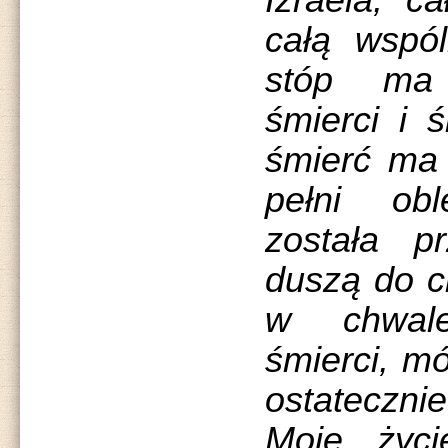
Izraela, 
całą wspól
stóp ma 
śmierci i ś
śmierć ma 
pełni ob
została p
duszą do c
w chwal
śmierci, m
ostateczni
Moje życ