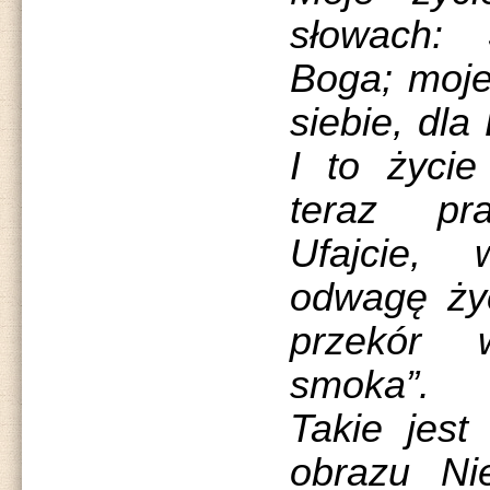
słowach: 
Boga; moje
siebie, dla
I to życie
teraz pr
Ufajcie,
odwagę ży
przekór 
smoka”.
Takie jest
obrazu Nie