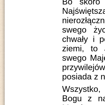
Bo skoro 
Najświę
nierozłą
swego życ
chwały i p
ziemi, to 
swego Maje
przywile
posiada z n
Wszystko,
Bogu z nat