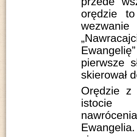
przede wsz
orędzie t
wezwanie
„Nawracajc
Ewangelię
pierwsze s
skierował d
Orędzie z 
istocie
nawrócenia
Ewangelia.