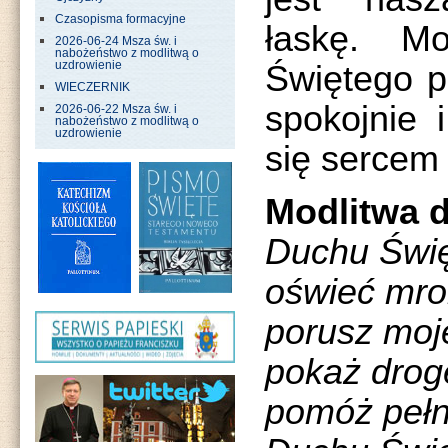
Czasopisma formacyjne
łaskę. M
2026-06-24 Msza św. i
nabożeństwo z modlitwą o
Świętego p
uzdrowienie
WIECZERNIK
spokojnie 
2026-06-22 Msza św. i
nabożeństwo z modlitwą o
uzdrowienie
się sercem
Modlitwa 
Duchu Święt
oświeć mro
porusz moj
pokaż drog
pomóż pełn