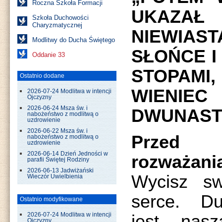
Roczna Szkoła Formacji
UKAZAŁ
Szkoła Duchowości
Charyzmatycznej
NIEWIAS
Modlitwy do Ducha Świętego
SŁOŃCE I
Oddanie 33
STOPAMI,
Ostatnio dodane
WIENI
2026-07-24 Modlitwa w intencji
Ojczyzny
2026-06-24 Msza św. i
DWUNASTU
nabożeństwo z modlitwą o
uzdrowienie
2026-06-22 Msza św. i
Przed 
nabożeństwo z modlitwą o
uzdrowienie
2026-06-14 Dzień Jedności w
rozważani
parafii Świętej Rodziny
2026-06-13 Jadwiżański
Wycisz sw
Wieczór Uwielbienia
serce. Du
Ostatnio modyfikowane
jest nasz
2026-07-24 Modlitwa w intencji
Ojczyzny