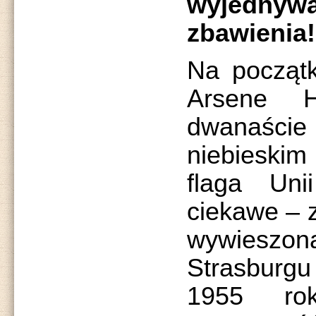
wyjednyw
zbawienia!
Na początk
Arsene H
dwanaś
niebieskim
flaga Uni
ciekawe – z
wywieszo
Strasburgu
1955 r