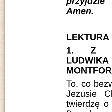
przyjdzie
Amen.
LEKTURA
1. Z T
LUDWIK
MONTFOR
To, co bez
Jezusie C
twierdzę o