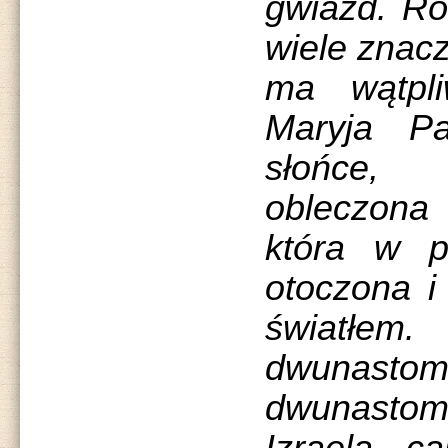
gwiazd. Ró
wiele znacz
ma wątpli
Maryja P
słońce, 
obleczon
która w p
otoczona i
światł
dwunastom
dwunast