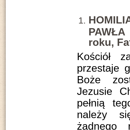
HOMI
PAWŁA 
roku, Fa
Kościół z
przestaje g
Boże zos
Jezusie Ch
pełnią teg
należy s
żadnego 