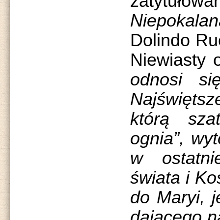
zatyt
Niepokalan
Dolindo Ruo
Niewiasty 
odnosi si
Najświętsz
którą sz
ognia”, wyt
w ostatni
świata i Ko
do Maryi, 
dającego na