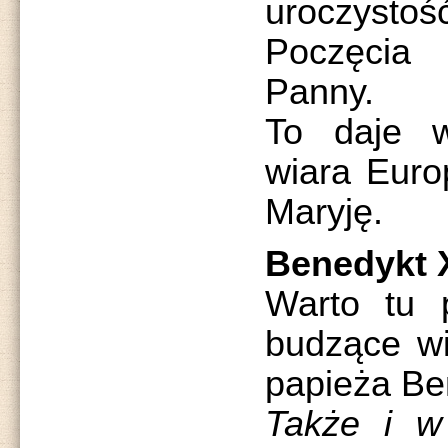
uroczyst
Poczęcia 
Panny.
To daje w
wiara Euro
Maryję.
Benedykt 
Warto tu p
budzące wi
papieża Be
Także i w