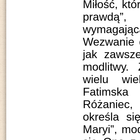
Miłość, któ
prawdą”
wymagają
Wezwanie d
jak zawsz
modlitwy. 
wielu wi
Fatimsk
Różaniec
określa si
Maryi”, mod