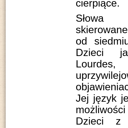
cierpiące.
Słowa o
skierowane
od siedmiu
Dzieci j
Lourdes,
uprzywi
objawienia
Jej język j
możliwośc
Dzieci z