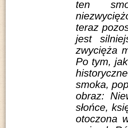
ten sm
niezwycię
teraz pozo
jest silni
zwycięża m
Po tym, ja
historycz
smoka, pop
obraz: Nie
słońce, ksi
otoczona 