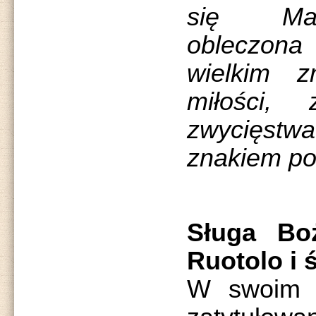
się Mar
obleczon
wielkim z
miłości, 
zwycięst
znakiem po
Sługa Bo
Ruotolo i 
W swoim n