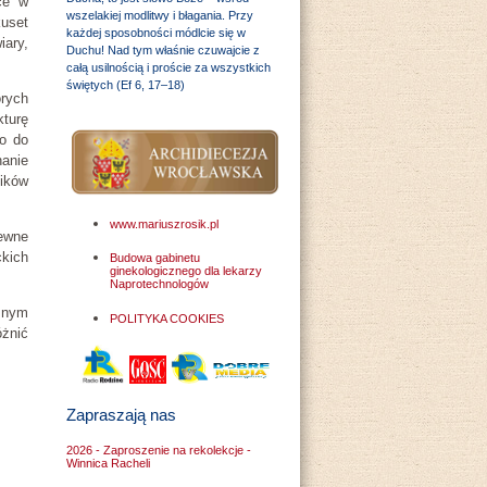
ce w
wszelakiej modlitwy i błagania. Przy
kuset
każdej sposobności módlcie się w
ary,
Duchu! Nad tym właśnie czuwajcie z
całą usilnością i proście za wszystkich
świętych (Ef 6, 17–18)
órych
turę
go do
hanie
ików
www.mariuszrosik.pl
ewne
kich
Budowa gabinetu
ginekologicznego dla lekarzy
Naprotechnologów
żnym
POLITYKA COOKIES
żnić
Zapraszają nas
2026 - Zaproszenie na rekolekcje -
Winnica Racheli