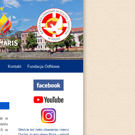
Kontakt
Fundacja OdNowa
jak w
waniu
ch w
Weźcie też hełm zbawienia i miecz
Ducha, to jest słowo Boże – wśród