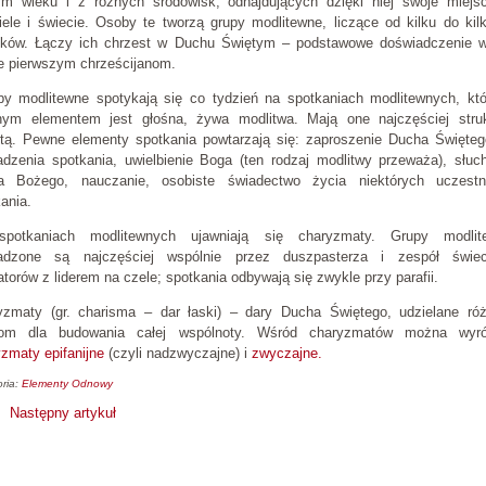
ym wieku i z różnych środowisk, odnajdujących dzięki niej swoje miejs
ele i świecie. Osoby te tworzą grupy modlitewne, liczące od kilku do kil
nków. Łączy ich chrzest w Duchu Świętym – podstawowe doświadczenie wi
e pierwszym chrześcijanom.
y modlitewne spotykają się co tydzień na spotkaniach modlitewnych, kt
nym elementem jest głośna, żywa modlitwa. Mają one najczęściej struk
rtą. Pewne elementy spotkania powtarzają się: zaproszenie Ducha Święte
adzenia spotkania, uwielbienie Boga (ten rodzaj modlitwy przeważa), słuc
a Bożego, nauczanie, osobiste świadectwo życia niektórych uczestn
ania.
potkaniach modlitewnych ujawniają się charyzmaty. Grupy modlit
adzone są najczęściej wspólnie przez duszpasterza i zespół świec
torów z liderem na czele; spotkania odbywają się zwykle przy parafii.
yzmaty (gr. charisma – dar łaski) – dary Ducha Świętego, udzielane ró
om dla budowania całej wspólnoty. Wśród charyzmatów można wyró
zmaty epifanijne
(czyli nadzwyczajne) i
zwyczajne.
ria:
Elementy Odnowy
Następny artykuł