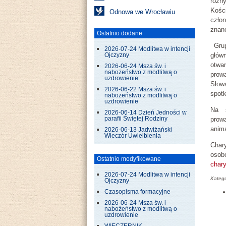
różn
Kości
Odnowa we Wrocławiu
czło
znan
Ostatnio dodane
Grup
2026-07-24 Modlitwa w intencji
głów
Ojczyzny
otwa
2026-06-24 Msza św. i
nabożeństwo z modlitwą o
prow
uzdrowienie
Słow
2026-06-22 Msza św. i
spotk
nabożeństwo z modlitwą o
uzdrowienie
Na s
2026-06-14 Dzień Jedności w
prow
parafii Świętej Rodziny
anima
2026-06-13 Jadwiżański
Wieczór Uwielbienia
Char
osob
Ostatnio modyfikowane
chary
2026-07-24 Modlitwa w intencji
Katego
Ojczyzny
Czasopisma formacyjne
2026-06-24 Msza św. i
nabożeństwo z modlitwą o
uzdrowienie