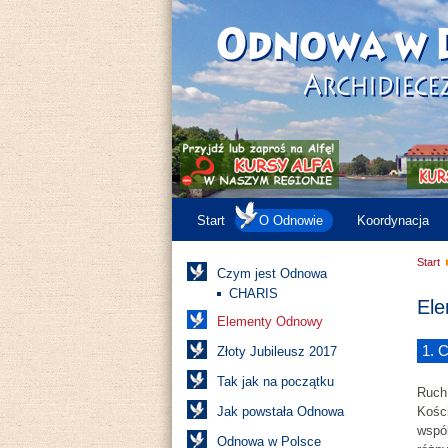
Start
O Odnowie
Koordynacja
Start
Czym jest Odnowa
CHARIS
El
Elementy Odnowy
1. 
Złoty Jubileusz 2017
Tak jak na początku
Ruch
Jak powstała Odnowa
Kośc
wspó
Odnowa w Polsce