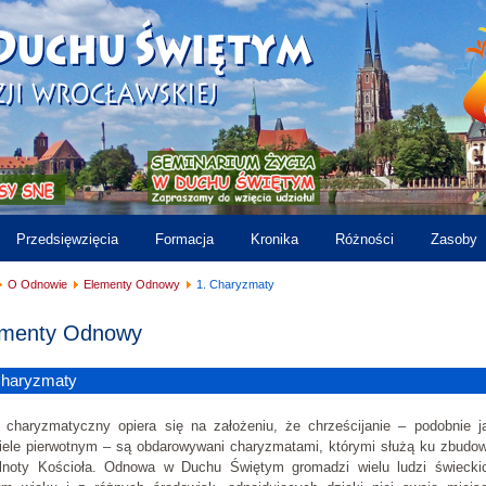
Przedsięwzięcia
Formacja
Kronika
Różności
Zasoby
O Odnowie
Elementy Odnowy
1. Charyzmaty
ementy Odnowy
Charyzmaty
 charyzmatyczny opiera się na założeniu, że chrześcijanie – podobnie 
iele pierwotnym – są obdarowywani charyzmatami, którymi służą ku zbudo
lnoty Kościoła. Odnowa w Duchu Świętym gromadzi wielu ludzi świecki