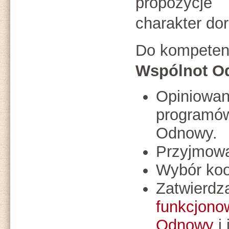
propozycj
charakter dor
Do kompeten
Wspólnot O
Opiniowani
programów
Odnowy.
Przyjmowa
Wybór koo
Zatwierdz
funkcjono
Odnowy
i 