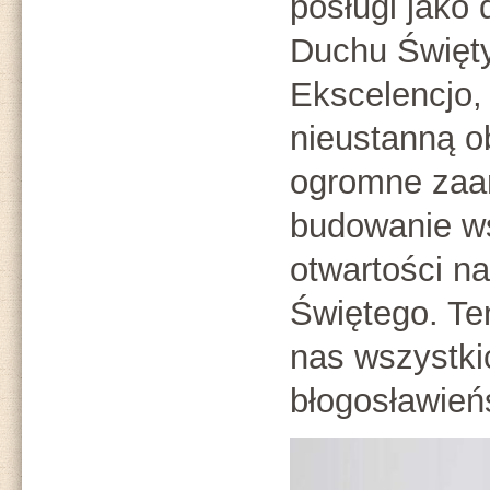
posługi jako
Duchu Święt
Ekscelencjo,
nieustanną o
ogromne zaa
budowanie ws
otwartości n
Świętego. Ten
nas wszystk
błogosławieńs