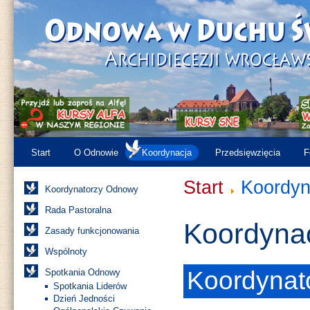
Start
O Odnowie
Koordynacja
Przedsięwzięcia
F
Start
Koordyn
Koordynatorzy Odnowy
Rada Pastoralna
Koordyna
Zasady funkcjonowania
Wspólnoty
Koordynato
Spotkania Odnowy
Spotkania Liderów
Dzień Jedności