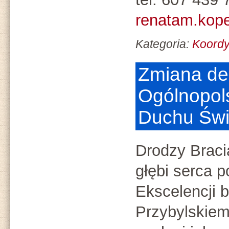
renatam.kope
Kategoria:
Koord
Zmiana de
Ogólnopol
Duchu Św
Drodzy Braci
głębi serca 
Ekscelencji 
Przybylskiem