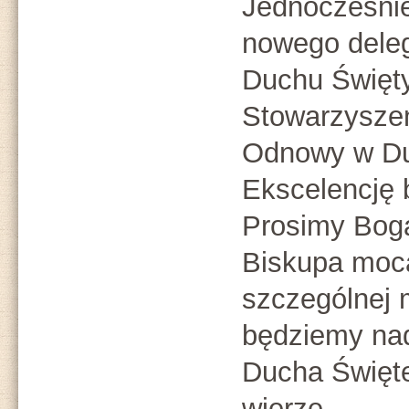
Jednocześnie
nowego dele
Duchu Święty
Stowarzyszen
Odnowy w Du
Ekscelencję 
Prosimy Boga
Biskupa mocą
szczególnej m
będziemy na
Ducha Święte
wierze.