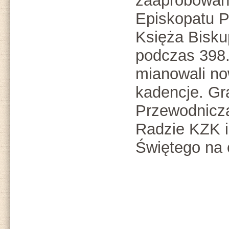
zaaprobowan
Episkopatu P
Księża Bisku
podczas 398.
mianowali no
kadencje. G
Przewodnicz
Radzie KZK 
Świętego na c