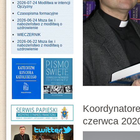
2026-07-24 Modlitwa w intencji
Ojczyzny
Czasopisma formacyjne
2026-06-24 Msza św. i
nabożeństwo z modlitwą o
uzdrowienie
WIECZERNIK
2026-06-22 Msza św. i
nabożeństwo z modlitwą o
uzdrowienie
Koordynator
czerwca 2020