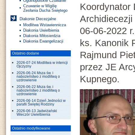
Ogólnopolskie Czuwanie
Koordynator
Czuwanie w Wigilię
Zesłania Ducha Świętego
Archidiecezji
Diakonie Diecezjalne
Modlitwa Wstawiennicza
06-06-2022 r
Diakonia Uwielbienia
Diakonia Miłosierdzia
ks. Kanonik 
Diakonia Ewangelizacji
Rajmund Piet
Ostatnio dodane
2026-07-24 Modlitwa w intencji
przez JE Arc
Ojczyzny
2026-06-24 Msza św. i
Kupnego.
nabożeństwo z modlitwą o
uzdrowienie
2026-06-22 Msza św. i
nabożeństwo z modlitwą o
uzdrowienie
2026-06-14 Dzień Jedności w
parafii Świętej Rodziny
2026-06-13 Jadwiżański
Wieczór Uwielbienia
Ostatnio modyfikowane