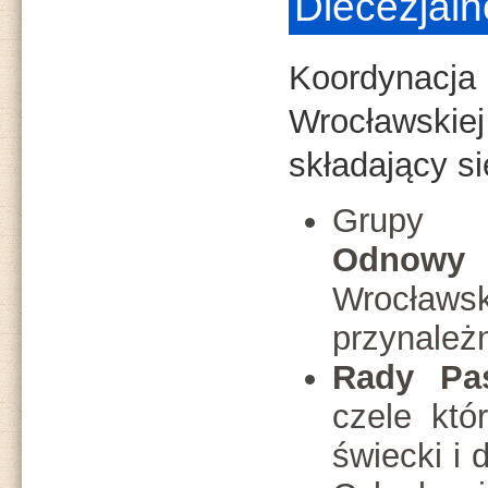
Diecezjaln
Koordynacja
Wrocławsk
składający si
Grupy
Li
Odnowy
Wrocławski
przynależ
Rady Pa
czele któ
świecki i 