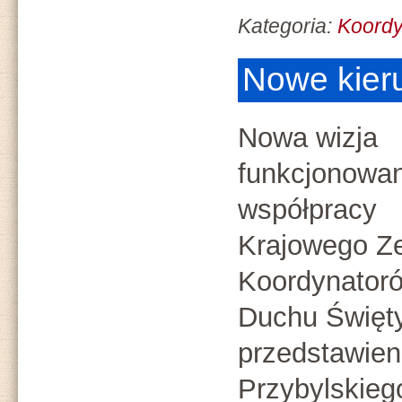
Kategoria:
Koord
Nowe kier
Nowa wizja
funkcjonowan
współpracy
Krajowego Z
Koordynatoró
Duchu Święt
przedstawien
Przybylskieg