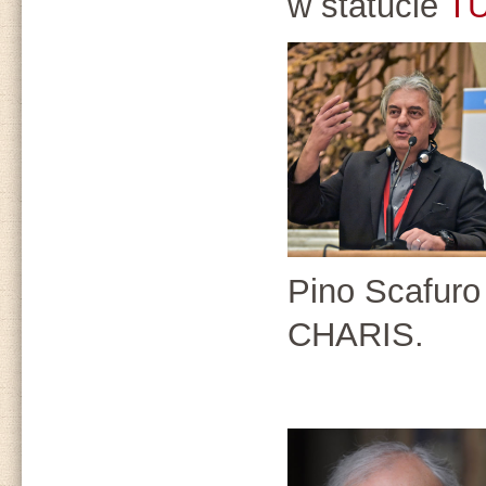
w statucie
TU
Pino Scafuro
CHARIS.