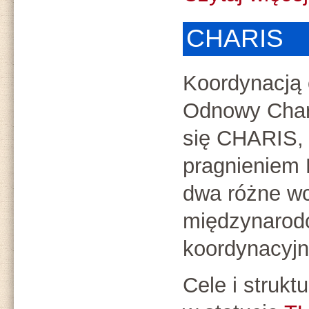
CHARIS
Koordynacją c
Odnowy Char
się CHARIS, 
pragnieniem 
dwa różne wc
międzynarod
koordynacyjn
Cele i struk