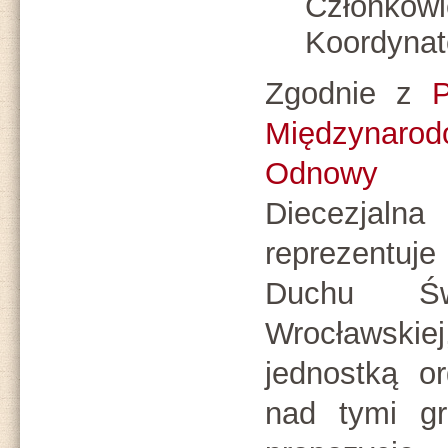
Członkowi
Koordynat
Zgodnie z
P
Międzynarodo
Odnowy 
Diecezjaln
reprezentuj
Duchu Świ
Wrocławski
jednostką o
nad tymi gr