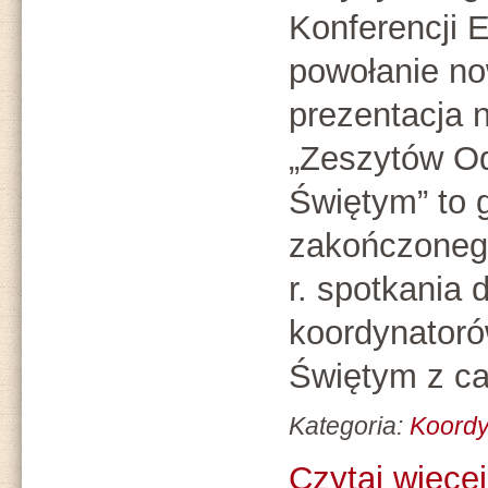
Konferencji E
powołanie n
prezentacja 
„Zeszytów O
Świętym” to 
zakończoneg
r. spotkania 
koordynator
Świętym z cał
Kategoria:
Koord
Czytaj więcej.