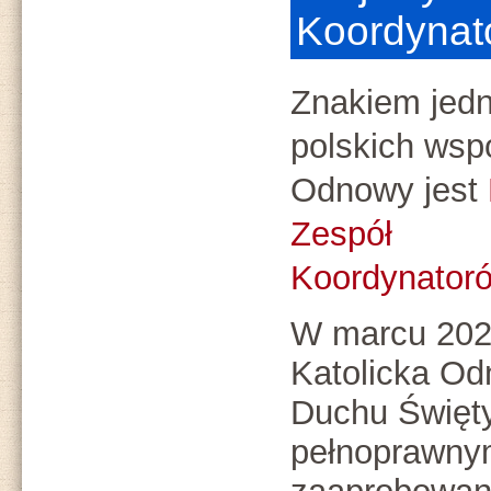
Koordynat
Znakiem jedn
polskich wsp
Odnowy jest
Zespół
Koordynator
W marcu 202
Katolicka O
Duchu Święty
pełnoprawny