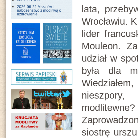
WIECZERNIK
lata, przeb
2026-06-22 Msza św. i
nabożeństwo z modlitwą o
uzdrowienie
Wrocławiu. K
lider francu
Mouleon. Za
udział w spo
była dla m
Wiedziałem,
nieszpor
modlitewne? 
Zaprowadzo
siostrę urszu