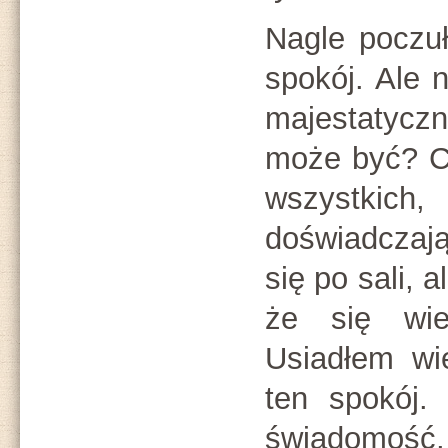
Nagle poczu
spokój. Ale n
majestatycz
może być? Cz
wszystkic
doświadczaj
się po sali, a
że się wie
Usiadłem wi
ten spokój.
świadomoś