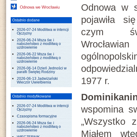
Odnowa w st
Odnowa we Wrocławiu
pojawiła si
Ostatnio dodane
czym św
2026-07-24 Modlitwa w intencji
Ojczyzny
2026-06-24 Msza św. i
Wrocławi
nabożeństwo z modlitwą o
uzdrowienie
ogólnopo
2026-06-22 Msza św. i
nabożeństwo z modlitwą o
uzdrowienie
odpowiedzia
2026-06-14 Dzień Jedności w
parafii Świętej Rodziny
1977 r.
2026-06-13 Jadwiżański
Wieczór Uwielbienia
Dominikani
Ostatnio modyfikowane
wspomina sw
2026-07-24 Modlitwa w intencji
Ojczyzny
Czasopisma formacyjne
„Wszystko z
2026-06-24 Msza św. i
nabożeństwo z modlitwą o
Miałem wted
uzdrowienie