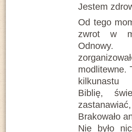
Jestem zdrow
Od tego mome
zwrot w m
Odnowy.
zorganizowa
modlitewne. 
kilkunastu
Biblię, św
zastanawia
Brakowało ani
Nie było ni