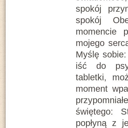
spokój przy
spokój Ob
momencie p
mojego serca
Myślę sobie
iść do psyc
tabletki, mo
moment wpa
przypomniał
świętego: S
popłyną z j