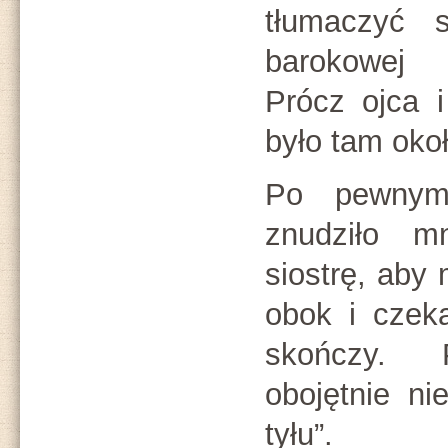
tłumaczyć s
barokowej s
Prócz ojca i
było tam okoł
Po pewnym 
znudziło m
siostrę, aby 
obok i czek
skończy. 
obojętnie ni
tyłu”.