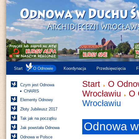
Start
O Odnowie
Koordynacja
Przedsięwzięcia
F
Start
O Odno
Czym jest Odnowa
CHARIS
Wrocławiu
O 
Elementy Odnowy
Wrocławiu
Złoty Jubileusz 2017
Tak jak na początku
Odnowa w
Jak powstała Odnowa
Odnowa w Polsce