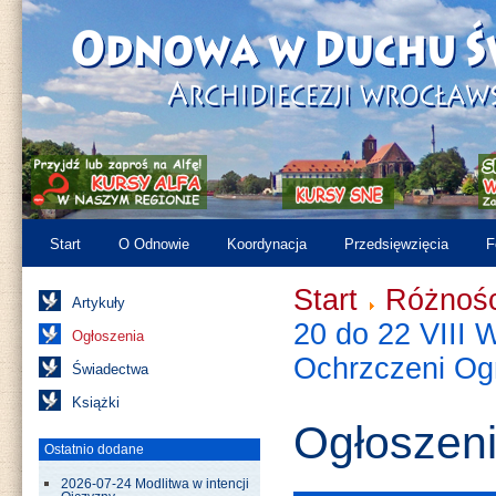
Start
O Odnowie
Koordynacja
Przedsięwzięcia
F
Start
Różnośc
Artykuły
20 do 22 VIII 
Ogłoszenia
Ochrzczeni Og
Świadectwa
Książki
Ogłoszen
Ostatnio dodane
2026-07-24 Modlitwa w intencji