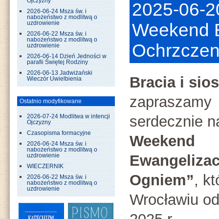
Ojczyzny
2025-06-20
2026-06-24 Msza św. i
nabożeństwo z modlitwą o
uzdrowienie
Weekend E
2026-06-22 Msza św. i
nabożeństwo z modlitwą o
Ochrzczen
uzdrowienie
2026-06-14 Dzień Jedności w
parafii Świętej Rodziny
2026-06-13 Jadwiżański
Bracia i sios
Wieczór Uwielbienia
zapraszamy
Ostatnio modyfikowane
serdecznie 
2026-07-24 Modlitwa w intencji
Ojczyzny
Czasopisma formacyjne
Weekend
2026-06-24 Msza św. i
nabożeństwo z modlitwą o
Ewangelizac
uzdrowienie
WIECZERNIK
Ogniem”
, k
2026-06-22 Msza św. i
nabożeństwo z modlitwą o
uzdrowienie
Wrocławiu od