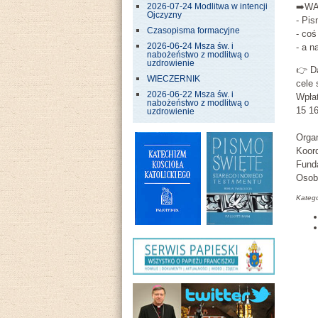
➡️WA
2026-07-24 Modlitwa w intencji
Ojczyzny
- Pi
Czasopisma formacyjne
- coś
- a n
2026-06-24 Msza św. i
nabożeństwo z modlitwą o
uzdrowienie
👉 D
WIECZERNIK
cele 
2026-06-22 Msza św. i
Wpła
nabożeństwo z modlitwą o
15 1
uzdrowienie
Organ
Koor
Fund
Osob
Katego