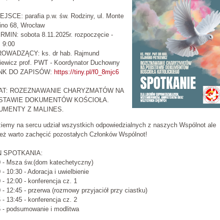
EJSCE: parafia p.w. św. Rodziny, ul. Monte
ino 68, Wrocław
RMIN: sobota 8.11.2025r. rozpoczęcie -
 9:00
ROWADZĄCY: ks. dr hab. Rajmund
kiewicz prof. PWT - Koordynator Duchowny
INK DO ZAPISÓW:
https://tiny.pl/f0_8mjc6
AT: ROZEZNAWANIE CHARYZMATÓW NA
STAWIE DOKUMENTÓW KOŚCIOŁA.
UMENTY Z MALINES.
iemy na sercu udział wszystkich odpowiedzialnych z naszych Wspólnot ale
ież warto zachęcić pozostałych Członków Wspólnot!
N SPOTKANIA:
0 - Msza św.(dom katechetyczny)
 - 10:30 - Adoracja i uwielbienie
 - 12:00 - konferencja cz. 1
 - 12:45 - przerwa (rozmowy przyjaciół przy ciastku)
 - 13:45 - konferencja cz. 2
 - podsumowanie i modlitwa