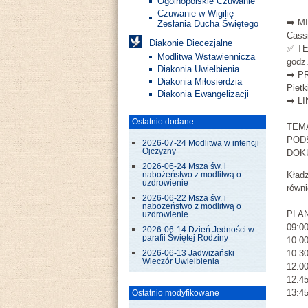
Ogólnopolskie Czuwanie
Czuwanie w Wigilię
➡️ MI
Zesłania Ducha Świętego
Cass
Diakonie Diecezjalne
✅ TE
Modlitwa Wstawiennicza
godz.
Diakonia Uwielbienia
➡️ P
Diakonia Miłosierdzia
Piet
Diakonia Ewangelizacji
➡️ L
Ostatnio dodane
TEM
POD
2026-07-24 Modlitwa w intencji
Ojczyzny
DOK
2026-06-24 Msza św. i
Kładz
nabożeństwo z modlitwą o
uzdrowienie
równ
2026-06-22 Msza św. i
nabożeństwo z modlitwą o
PLA
uzdrowienie
09:0
2026-06-14 Dzień Jedności w
parafii Świętej Rodziny
10:00
10:30
2026-06-13 Jadwiżański
Wieczór Uwielbienia
12:00
12:45
13:45
Ostatnio modyfikowane