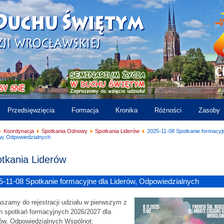
Przedsięwzięcia
Formacja
Kronika
Różności
Zasoby
Koordynacja
Spotkania Odnowy
Spotkania Liderów
2025-11-08 Spotkanie formacyj
ów, Odpowiedzialnych
tkania Liderów
5-11-08 Spotkanie formacyjne dla Liderów, Odpowiedzialnych
szamy do rejestracji udziału w pierwszym z
h spotkań formacyjnych 2026/2027 dla
rów, Odpowiedzialnych Wspólnot: