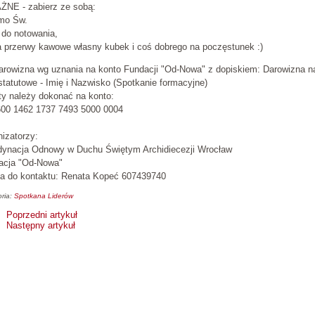
ŻNE - zabierz ze sobą:
smo Św.
 do notowania,
a przerwy kawowe własny kubek i coś dobrego na poczęstunek :)
arowizna wg uznania na konto Fundacji "Od-Nowa" z dopiskiem: Darowizna n
statutowe - Imię i Nazwisko (Spotkanie formacyjne)
ty należy dokonać na konto:
600 1462 1737 7493 5000 0004
izatorzy:
dynacja Odnowy w Duchu Świętym Archidiecezji Wrocław
acja "Od-Nowa"
a do kontaktu: Renata Kopeć 607439740
ria:
Spotkana Liderów
Poprzedni artykuł
Następny artykuł