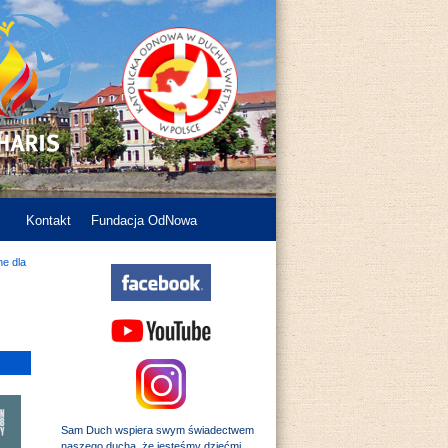
Kontakt
Fundacja OdNowa
ne dla
Sam Duch wspiera swym świadectwem
naszego ducha, że jesteśmy dziećmi