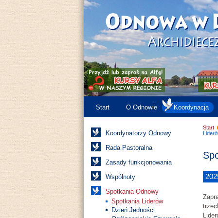
Start
O Odnowie
Koordynacja
Start
Koordynatorzy Odnowy
Lider
Rada Pastoralna
Spo
Zasady funkcjonowania
202
Wspólnoty
Spotkania Odnowy
Zapra
Spotkania Liderów
trzec
Dzień Jedności
Lide