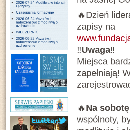
2026-07-24 Modlitwa w intencji
Ojczyzny
🔥Dzień lide
Czasopisma formacyjne
2026-06-24 Msza św. i
nabożeństwo z modlitwą o
zapisy na
uzdrowienie
WIECZERNIK
www.fundacj
2026-06-22 Msza św. i
nabożeństwo z modlitwą o
uzdrowienie
‼️
Uwaga
‼️
Miejsca bard
zapełniają! W
zarejestrowa
🔥
Na sobotę
wspólnoty, b