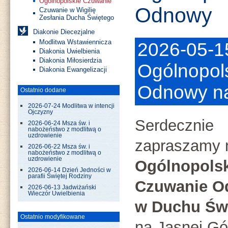
Ogólnopolskie Czuwanie
Odnowy
Czuwanie w Wigilię
Zesłania Ducha Świętego
Diakonie Diecezjalne
Modlitwa Wstawiennicza
2026-05-1
Diakonia Uwielbienia
Diakonia Miłosierdzia
Ogólnopol
Diakonia Ewangelizacji
Odnowy na
Ostatnio dodane
2026-07-24 Modlitwa w intencji
Ojczyzny
Serdecznie
2026-06-24 Msza św. i
nabożeństwo z modlitwą o
uzdrowienie
zapraszamy
2026-06-22 Msza św. i
nabożeństwo z modlitwą o
uzdrowienie
Ogólnopolsk
2026-06-14 Dzień Jedności w
parafii Świętej Rodziny
Czuwanie O
2026-06-13 Jadwiżański
Wieczór Uwielbienia
w Duchu Św
Ostatnio modyfikowane
na Jasnej Gó