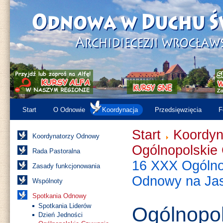
Start
O Odnowie
Koordynacja
Przedsięwzięcia
F
Start
Koordyn
Koordynatorzy Odnowy
Ogólnopolskie
Rada Pastoralna
16 XXX Ogólno
Zasady funkcjonowania
Odnowy na Jas
Wspólnoty
Spotkania Odnowy
Spotkania Liderów
Ogólnopo
Dzień Jedności