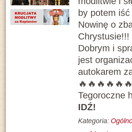
modlitwie i 
by potem iść
Nowinę o zba
Chrystusie!!!
Dobrym i sp
jest organiz
autokarem za
🔥🔥🔥🔥🔥
Tegoroczne h
IDŹ!
Kategoria:
Ogóln