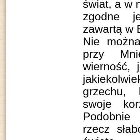
świat, a w 
zgodne j
zawartą w 
Nie można
przy Mni
wierność, 
jakiekolwie
grzechu,
swoje kor
Podobnie
rzecz słab