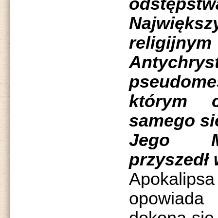
odstęps
Najwięk
religijn
Antychrys
pseudo
którym c
samego sie
Jego Me
przyszedł 
Apokalip
opowiada