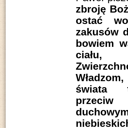
zbroję Boż
ostać wo
zakusów d
bowiem wa
ciału,
Zwierzch
Władzom,
świata 
przeciw
duchowym
niebieskic