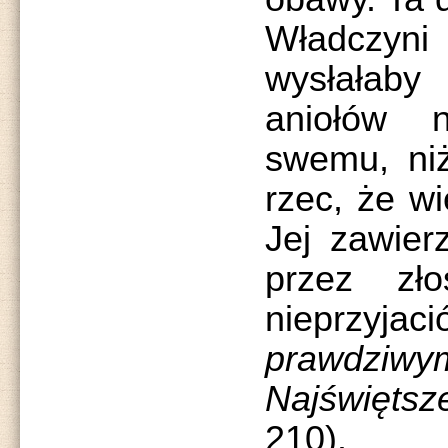
Władczyni
wysłałab
aniołów 
swemu, niż
rzec, że wi
Jej zawier
przez zło
nieprzyja
prawdziwy
Najświęts
210).