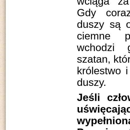
wciąga za
Gdy cora
duszy są 
ciemne p
wchodzi g
szatan, któ
królestwo i
duszy.
Jeśli czł
uświęc
wypełnio