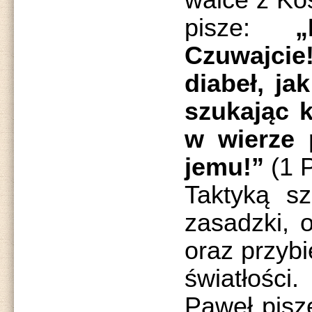
walce z Koś
pisze:
„
Czuwajcie
diabeł, ja
szukając 
w wierze 
jemu!”
(1 P
Taktyką sz
zasadzki, 
oraz przybi
światłośc
Paweł pisz