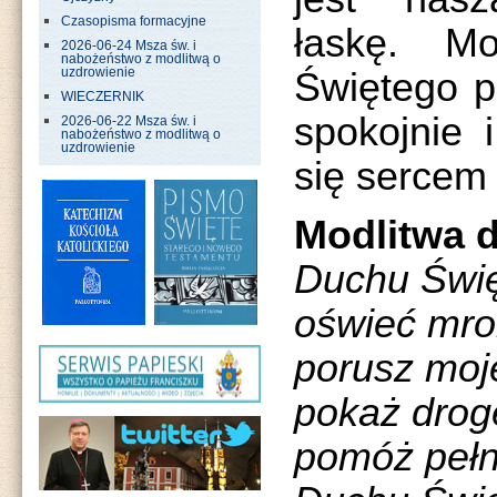
Czasopisma formacyjne
łaskę. M
2026-06-24 Msza św. i
nabożeństwo z modlitwą o
Świętego p
uzdrowienie
WIECZERNIK
spokojnie 
2026-06-22 Msza św. i
nabożeństwo z modlitwą o
uzdrowienie
się sercem
Modlitwa 
Duchu Święt
oświeć mro
porusz moj
pokaż drog
pomóż pełn