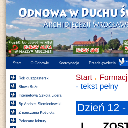
Start
O Odnowie
Koordynacja
Przedsięwzięcia
F
Start
Formacj
Rok duszpasterski
- tekst pełny
Słowo Boże
Internetowa Szkoła Lidera
Bp Andrzej Siemieniewski
Dzień 12 -
Z nauczania Kościoła
Polecane lektury
„I ZOS