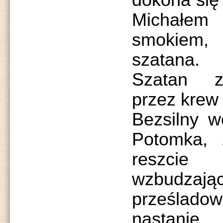
dokona się
Michałem 
smokiem, 
szatana.
Szatan z
przez krew
Bezsilny w
Potomka, 
reszcie
wzbudz
prześlado
nastani