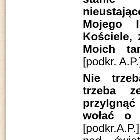
nieusta
Mojego I
Kościele, 
Moich ta
[podkr. A.P.
Nie trze
trzeba z
przylgną
wołać o 
[podkr.A.P