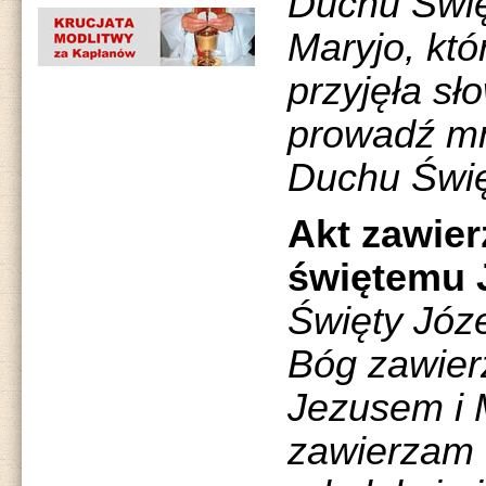
Duchu Święt
Maryjo, któ
przyjęła sł
prowadź mn
Duchu Święt
Akt zawier
świętemu 
Święty Józ
Bóg zawier
Jezusem i 
zawierzam d