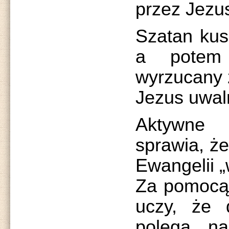
przez Jezu
Szatan kus
a potem 
wyrzucany 
Jezus uwal
Aktywne 
sprawia, ż
Ewangelii „
Za pomocą 
uczy, że d
polega n