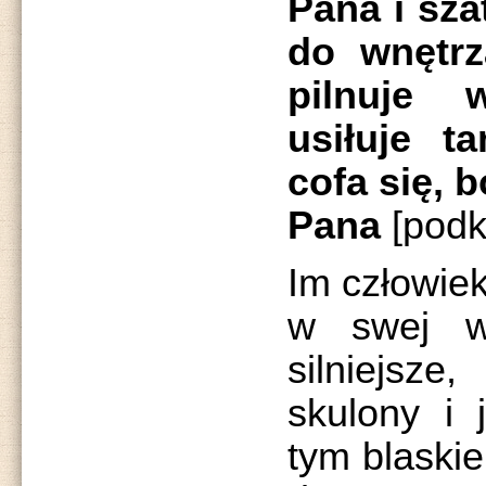
Pana i sza
do wnętrz
pilnuje 
usiłuje t
cofa się, 
Pana
[podk
Im człowiek
w swej wi
silniejsze
skulony i 
tym blaski