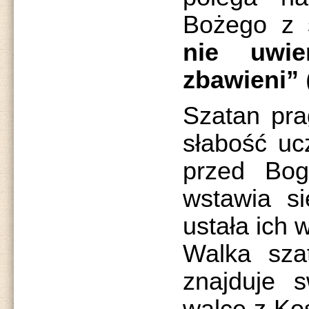
Bożego z 
nie uwie
zbawieni”
Szatan pra
słabość uc
przed Bog
wstawia si
ustała ich w
Walka sza
znajduje 