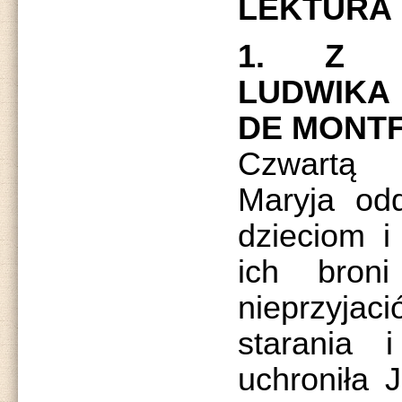
LEKTURA
1. Z T
LUDWIKA
DE MONTF
Czwartą 
Maryja od
dzieciom i
ich bron
nieprzyja
starania 
uchroniła 