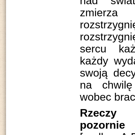
nad świa
zmierza 
rozstr
rozstrzygn
sercu ka
każdy wyda
swoją decy
na chwil
wobec brac
Rzeczy 
pozorni