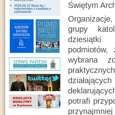
WIECZERNIK
Świętym Arch
2026-06-22 Msza św. i
nabożeństwo z modlitwą o
uzdrowienie
Organizacje,
grupy kato
dziesiątk
podmiotów, 
wybrana zo
praktyczn
działający
deklarujący
potrafi przy
przynajmn