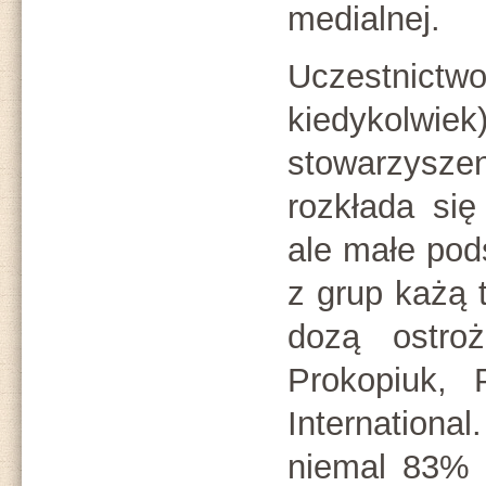
medialnej.
Uczestni
kiedykolwie
stowarzysz
rozkłada się
ale małe pod
z grup każą 
dozą ostro
Prokopiuk,
Internation
niemal 83% 