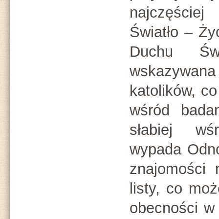
najczęście
Światło – Ż
Duchu Świ
wskazywan
katolików, co
wśród badan
słabiej w
wypada Odno
znajomości 
listy, co mo
obecności w 