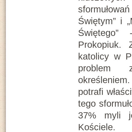
sformułowa
Świętym” i 
Świętego” 
Prokopiuk. 
katolicy w 
problem 
określenie
potrafi właś
tego sformuł
37% myli j
Kościele.