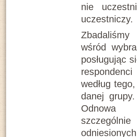
nie uczestn
uczestniczy.
Zbadaliśm
wśród wybra
posługując s
respondenc
według tego,
danej grupy
Odnowa p
szczegól
odniesionych