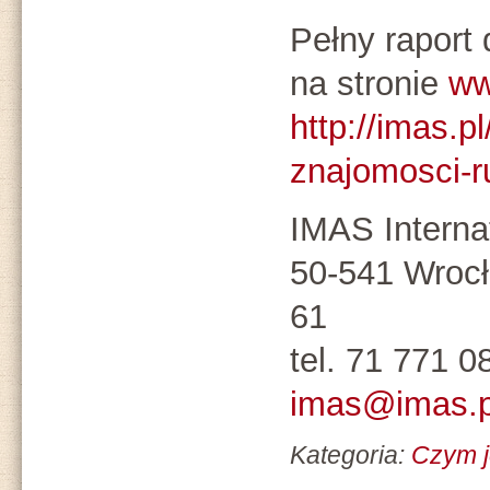
Pełny raport
na stronie
ww
http://imas.p
znajomosci-r
IMAS Internat
50-541 Wrocła
61
tel. 71 771 0
imas@imas.p
Kategoria:
Czym 