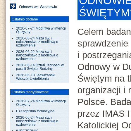
ODNOWIE
Odnowa we Wrocławiu
ŚWIĘTYM
Ostatnio dodane
2026-07-24 Modlitwa w intencji
Celem badani
Ojczyzny
2026-06-24 Msza św. i
sprawdzenie
nabożeństwo z modlitwą o
uzdrowienie
2026-06-22 Msza św. i
i postrzegan
nabożeństwo z modlitwą o
uzdrowienie
Odnowy w D
2026-06-14 Dzień Jedności w
parafii Świętej Rodziny
2026-06-13 Jadwiżański
Świętym na t
Wieczór Uwielbienia
organizacji i
Ostatnio modyfikowane
Polsce. Bada
2026-07-24 Modlitwa w intencji
Ojczyzny
przez IMAS In
Czasopisma formacyjne
2026-06-24 Msza św. i
nabożeństwo z modlitwą o
Katolickiej 
uzdrowienie