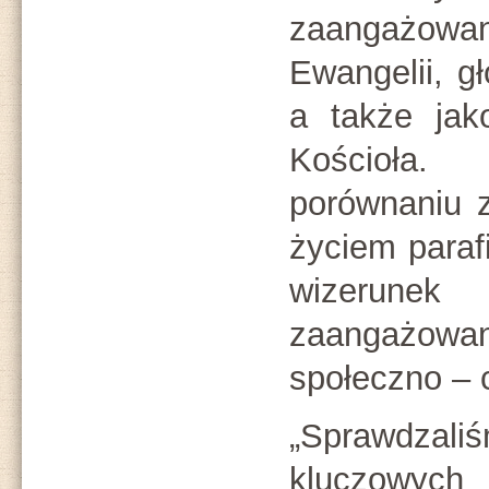
zaangażo
Ewangelii, g
a także jak
Kościoła.
porównaniu z
życiem parafi
wizerun
zaangażow
społeczno – 
„Sprawdzal
kluczow