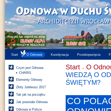
Start
O Odnowie
Koordynacja
Przedsięwzięcia
F
Start
O Odno
Czym jest Odnowa
CHARIS
WIEDZĄ O O
Elementy Odnowy
ŚWIĘTYM?
Złoty Jubileusz 2017
Tak jak na początku
CO POLA
Jak powstała Odnowa
Odnowa w Polsce