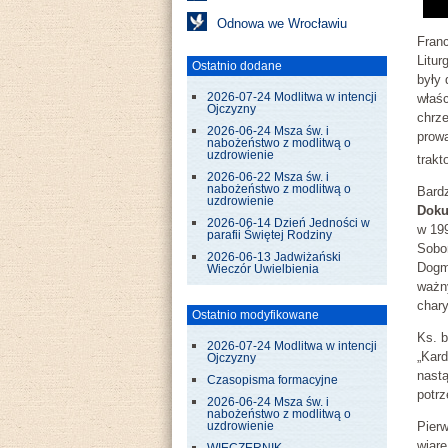
Odnowa we Wrocławiu
Franc
Litur
Ostatnio dodane
były 
2026-07-24 Modlitwa w intencji
właśc
Ojczyzny
chrze
2026-06-24 Msza św. i
prowa
nabożeństwo z modlitwą o
uzdrowienie
trakt
2026-06-22 Msza św. i
nabożeństwo z modlitwą o
Bard
uzdrowienie
Doku
2026-06-14 Dzień Jedności w
w 19
parafii Świętej Rodziny
Sobo
2026-06-13 Jadwiżański
Dogm
Wieczór Uwielbienia
ważn
char
Ostatnio modyfikowane
Ks. 
2026-07-24 Modlitwa w intencji
„Kar
Ojczyzny
nast
Czasopisma formacyjne
potr
2026-06-24 Msza św. i
nabożeństwo z modlitwą o
Pier
uzdrowienie
wiarę