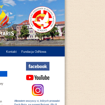
Kontakt
Fundacja OdNowa
owy
Albowiem wszyscy ci, których prowadzi
an
Duch Boży, są synami Bożymi. (Rz 8,