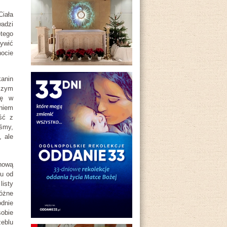
Ciała
wadzi
tego
ywić
ocie
kanin
szym
ię w
eniem
ść z
iśmy,
, ale
nową
iu od
listy
różne
odnie
sobie
eblu