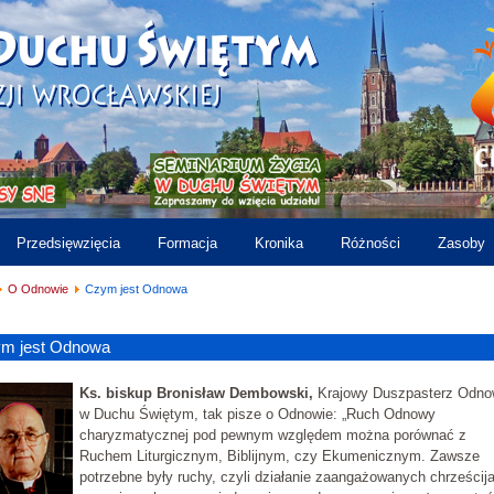
Przedsięwzięcia
Formacja
Kronika
Różności
Zasoby
O Odnowie
Czym jest Odnowa
m jest Odnowa
Ks. biskup Bronisław Dembowski,
Krajowy Duszpasterz Odn
w Duchu Świętym, tak pisze o Odnowie: „Ruch Odnowy
charyzmatycznej pod pewnym względem można porównać z
Ruchem Liturgicznym, Biblijnym, czy Ekumenicznym. Zawsze
potrzebne były ruchy, czyli działanie zaangażowanych chrześcij