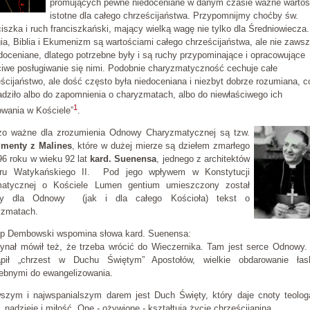
promujących pewne niedoceniane w danym czasie ważne wartoś
istotne dla całego chrześcijaństwa. Przypomnijmy choćby św.
iszka i ruch franciszkański, mający wielką wagę nie tylko dla Średniowiecza.
gia, Biblia i Ekumenizm są wartościami całego chrześcijaństwa, ale nie zaws
doceniane, dlatego potrzebne były i są ruchy przypominające i opracowujące
iwe posługiwanie się nimi. Podobnie charyzmatyczność cechuje całe
ścijaństwo, ale dość często była niedoceniana i niezbyt dobrze rozumiana, c
dziło albo do zapomnienia o charyzmatach, albo do niewłaściwego ich
1
owania w Kościele”
.
zo ważne dla zrozumienia Odnowy Charyzmatycznej są tzw.
menty z Malines
, które w dużej mierze są dziełem zmarłego
96 roku w wieku 92 lat
kard. Suenensa
, jednego z architektów
ru Watykańskiego II. Pod jego wpływem w Konstytucji
atycznej o Kościele Lumen gentium umieszczony został
y dla Odnowy (jak i dla całego Kościoła) tekst o
yzmatach.
bp Dembowski wspomina słowa kard. Suenensa:
dynał mówił też, że trzeba wrócić do Wieczernika. Tam jest serce Odnowy
ąpił „chrzest w Duchu Świętym” Apostołów, wielkie obdarowanie łas
zebnymi do ewangelizowania.
wszym i najwspanialszym darem jest Duch Święty, który daje cnoty teolog
, nadzieję i miłość. One - ożywione - kształtują życie chrześcijanina.