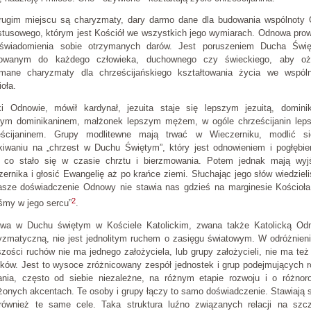
rugim miejscu są charyzmaty, dary darmo dane dla budowania wspólnoty 
stusowego, którym jest Kościół we wszystkich jego wymiarach. Odnowa pro
świadomienia sobie otrzymanych darów. Jest poruszeniem Ducha Świę
rowanym do każdego człowieka, duchownego czy świeckiego, aby oż
ymane charyzmaty dla chrześcijańskiego kształtowania życia we wspóln
oła.
ki Odnowie, mówił kardynał, jezuita staje się lepszym jezuitą, domini
zym dominikaninem, małżonek lepszym mężem, w ogóle chrześcijanin lep
eścijaninem. Grupy modlitewne mają trwać w Wieczerniku, modlić s
kiwaniu na „chrzest w Duchu Świętym”, który jest odnowieniem i pogłębi
, co stało się w czasie chrztu i bierzmowania. Potem jednak mają wyj
ernika i głosić Ewangelię aż po krańce ziemi. Słuchając jego słów wiedziel
asze doświadczenie Odnowy nie stawia nas gdzieś na marginesie Kościoła
2
śmy w jego sercu”
.
wa w Duchu świętym w Kościele Katolickim, zwana także Katolicką Od
yzmatyczną, nie jest jednolitym ruchem o zasięgu światowym. W odróżnien
zości ruchów nie ma jednego założyciela, lub grupy założycieli, nie ma też 
nków. Jest to wysoce zróżnicowany zespół jednostek i grup podejmujących 
łania, często od siebie niezależne, na różnym etapie rozwoju i o różnor
żonych akcentach. Te osoby i grupy łączy to samo doświadczenie. Stawiają 
również te same cele. Taka struktura luźno związanych relacji na szcz