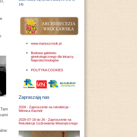
ci,
14)
ze
o
www.mariuszrosik.pl
Budowa gabinetu
ginekologicznego dla lekarzy
Naprotechnologów
POLITYKA COOKIES
Zapraszają nas
2026 - Zaproszenie na rekolekcje -
. Tam
Winnica Racheli
kami
2026-07-18 do 26 - Zaproszenie na
Rekolekcje Uzdrowienia Wewnętrznego
alne: