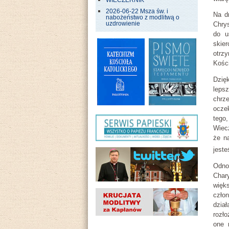
WIECZERNIK
2026-06-22 Msza św. i
Na d
nabożeństwo z modlitwą o
uzdrowienie
Chry
do u
skie
otrz
Kości
Dzię
leps
chrz
ocze
tego
Wiecz
że n
jeste
Odno
Char
więks
czło
dzia
rozło
one 