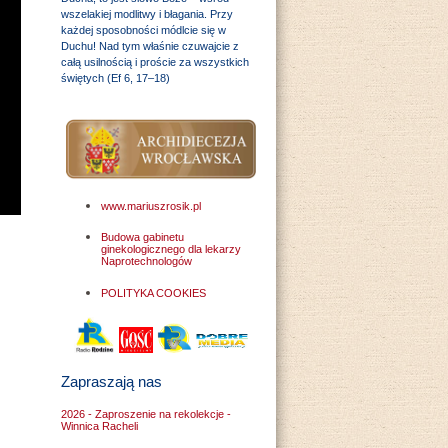
wszelakiej modlitwy i błagania. Przy
każdej sposobności módlcie się w
Duchu! Nad tym właśnie czuwajcie z
całą usilnością i proście za wszystkich
świętych (Ef 6, 17–18)
www.mariuszrosik.pl
Budowa gabinetu
ginekologicznego dla lekarzy
Naprotechnologów
POLITYKA COOKIES
Zapraszają nas
2026 - Zaproszenie na rekolekcje -
Winnica Racheli