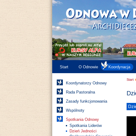
Start
O Odnowie
Koordynacja
Start
Koordynatorzy Odnowy
Rada Pastoralna
Dzi
Zasady funkcjonowania
Dzi
Wspólnoty
Spotkania Odnowy
Spotkania Liderów
Dzień Jedności