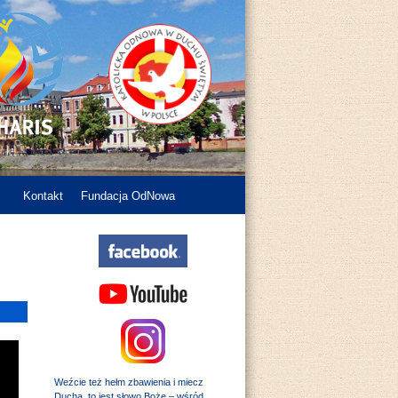
Kontakt
Fundacja OdNowa
Weźcie też hełm zbawienia i miecz
Ducha, to jest słowo Boże – wśród