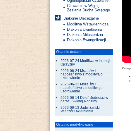
Ogólnopolskie Czuwanie
Czuwanie w Wigilię
Zesłania Ducha Świętego
Diakonie Diecezjalne
Modlitwa Wstawiennicza
Diakonia Uwielbienia
Diakonia Miłosierdzia
Diakonia Ewangelizacji
Ostatnio dodane
2026-07-24 Modlitwa w intencji
Ojczyzny
Katego
2026-06-24 Msza św. i
nabożeństwo z modlitwą o
uzdrowienie
2026-06-22 Msza św. i
nabożeństwo z modlitwą o
uzdrowienie
2026-06-14 Dzień Jedności w
parafii Świętej Rodziny
2026-06-13 Jadwiżański
Wieczór Uwielbienia
Ostatnio modyfikowane