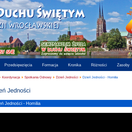
Przedsięwzięcia
Formacja
Kronika
Różności
Zasoby
Koordynacja
Spotkania Odnowy
Dzień Jedności
Dzień Jedności - Homilia
eń Jedności
eń Jedności - Homilia