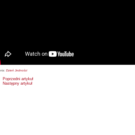
ria:
Dzień Jedności
Poprzedni artykuł
Następny artykuł