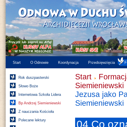
Start
O Odnowie
Koordynacja
Przedsięwzięcia
F
Start
Formacj
Rok duszpasterski
Siemieniewski
Słowo Boże
Jezusa jako Pa
Internetowa Szkoła Lidera
Siemieniewski
Bp Andrzej Siemieniewski
Z nauczania Kościoła
Polecane lektury
04 Co ozna