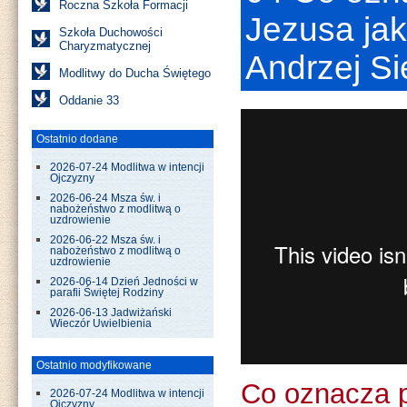
Roczna Szkoła Formacji
Jezusa ja
Szkoła Duchowości
Charyzmatycznej
Andrzej S
Modlitwy do Ducha Świętego
Oddanie 33
Ostatnio dodane
2026-07-24 Modlitwa w intencji
Ojczyzny
2026-06-24 Msza św. i
nabożeństwo z modlitwą o
uzdrowienie
2026-06-22 Msza św. i
nabożeństwo z modlitwą o
uzdrowienie
2026-06-14 Dzień Jedności w
parafii Świętej Rodziny
2026-06-13 Jadwiżański
Wieczór Uwielbienia
Ostatnio modyfikowane
Co oznacza p
2026-07-24 Modlitwa w intencji
Ojczyzny