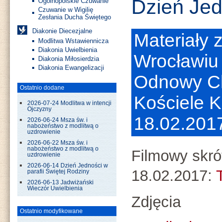
Dzień Jed
Ogólnopolskie Czuwanie
Czuwanie w Wigilię
Zesłania Ducha Świętego
Diakonie Diecezjalne
Materiały
Modlitwa Wstawiennicza
Diakonia Uwielbienia
Wrocławiu 
Diakonia Miłosierdzia
Diakonia Ewangelizacji
Odnowy Ch
Ostatnio dodane
Kościele K
2026-07-24 Modlitwa w intencji
Ojczyzny
18.02.201
2026-06-24 Msza św. i
nabożeństwo z modlitwą o
uzdrowienie
2026-06-22 Msza św. i
nabożeństwo z modlitwą o
Filmowy skró
uzdrowienie
2026-06-14 Dzień Jedności w
18.02.2017:
parafii Świętej Rodziny
2026-06-13 Jadwiżański
Wieczór Uwielbienia
Zdjęcia
Ostatnio modyfikowane