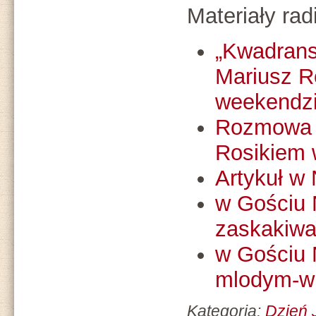
Materiały rad
„Kwadrans
Mariusz R
weekendz
Rozmowa 
Rosikiem 
Artykuł w 
w Gościu 
zaskakiw
w Gościu N
mlodym-w
Kategoria:
Dzień 