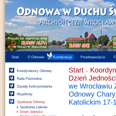
Start
O Odnowie
Koordynacja
Przedsięwzięcia
F
Start
Koordyn
Koordynatorzy Odnowy
Dzień Jednośc
Rada Pastoralna
we Wrocławiu Z
Zasady funkcjonowania
Odnowy Charyz
Wspólnoty
Katolickim 17-
Spotkania Odnowy
Spotkania Liderów
Dzień Jedności