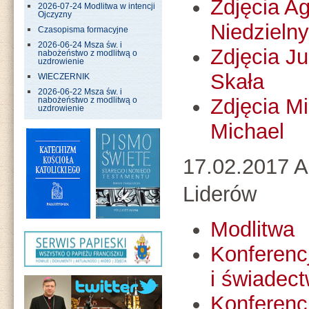
Zdjęcia A
2026-07-24 Modlitwa w intencji
Ojczyzny
Niedzielny
Czasopisma formacyjne
2026-06-24 Msza św. i
Zdjęcia J
nabożeństwo z modlitwą o
uzdrowienie
Skała
WIECZERNIK
2026-06-22 Msza św. i
Zdjęcia M
nabożeństwo z modlitwą o
uzdrowienie
Michael
17.02.2017 A
Liderów
Modlitwa
Konferenc
i świadect
Konferenc