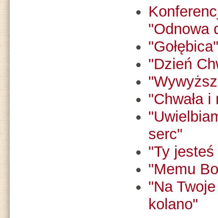
Konferenc
"Odnowa d
"Gołębica
"Dzień Ch
"Wywyższa
"Chwała i
"Uwielbia
serc"
"Ty jeste
"Memu Bog
"Na Twoje
kolano"