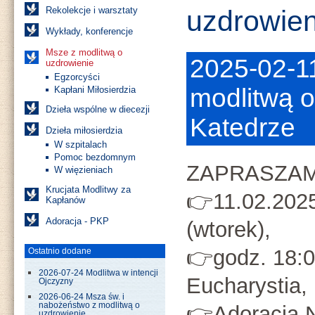
Rekolekcje i warsztaty
uzdrowien
Wykłady, konferencje
Msze z modlitwą o
2025-02-1
uzdrowienie
Egzorcyści
modlitwą o
Kapłani Miłosierdzia
Dzieła wspólne w diecezji
Katedrze
Dzieła miłosierdzia
W szpitalach
Pomoc bezdomnym
ZAPRASZAM
W więzieniach
Krucjata Modlitwy za
👉11.02.202
Kapłanów
Adoracja - PKP
(wtorek),
👉godz. 18:
Ostatnio dodane
2026-07-24 Modlitwa w intencji
Eucharystia,
Ojczyzny
2026-06-24 Msza św. i
nabożeństwo z modlitwą o
👉Adoracja N
uzdrowienie