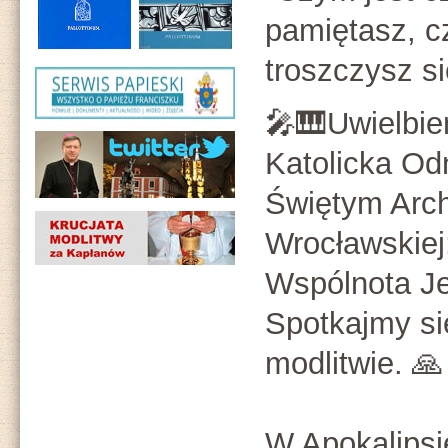
pamiętasz, c
troszczysz si
🎤🎹Uwielbie
Katolicka O
Świętym Arch
Wrocławskiej:
Wspólnota Je
Spotkajmy s
modlitwie. 🙏️
W Apokalipsi