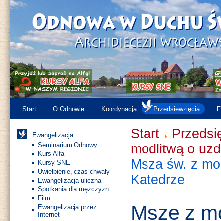
Start
O Odnowie
Koordynacja
Przedsięwzięcia
F
Start
Przedsi
Ewangelizacja
Seminarium Odnowy
modlitwą o uzd
Kurs Alfa
Msza św. z mod
Kursy SNE
Uwielbienie, czas chwały
Katedrze
Ewangelizacja uliczna
Spotkania dla mężczyzn
Film
Msze z mo
Ewangelizacja przez
Internet