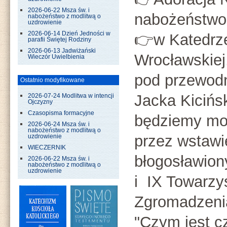
2026-06-22 Msza św. i
nabożeństwo
nabożeństwo z modlitwą o
uzdrowienie
2026-06-14 Dzień Jedności w
👉w Katedrz
parafii Świętej Rodziny
2026-06-13 Jadwiżański
Wrocławskiej
Wieczór Uwielbienia
pod przewod
Ostatnio modyfikowane
Jacka Kicińs
2026-07-24 Modlitwa w intencji
Ojczyzny
Czasopisma formacyjne
będziemy mod
2026-06-24 Msza św. i
nabożeństwo z modlitwą o
przez wstaw
uzdrowienie
WIECZERNIK
błogosławiony
2026-06-22 Msza św. i
nabożeństwo z modlitwą o
uzdrowienie
i IX Towarzy
Zgromadzenia
"Czym jest c