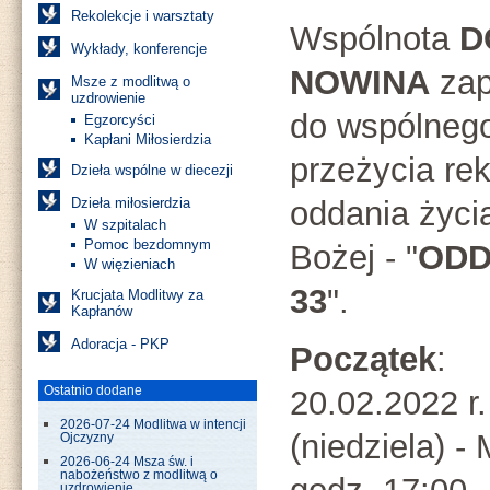
Rekolekcje i warsztaty
Wspólnota
D
Wykłady, konferencje
NOWINA
zap
Msze z modlitwą o
uzdrowienie
do wspólneg
Egzorcyści
Kapłani Miłosierdzia
przeżycia rek
Dzieła wspólne w diecezji
Dzieła miłosierdzia
oddania życi
W szpitalach
Pomoc bezdomnym
Bożej - "
ODD
W więzieniach
33
".
Krucjata Modlitwy za
Kapłanów
Adoracja - PKP
Początek
:
Ostatnio dodane
20.02.2022 r.
2026-07-24 Modlitwa w intencji
(niedziela) -
Ojczyzny
2026-06-24 Msza św. i
nabożeństwo z modlitwą o
uzdrowienie