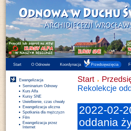
Start
O Odnowie
Koordynacja
Przedsięwzięcia
F
Start
Przedsi
Ewangelizacja
Seminarium Odnowy
Rekolekcje odd
Kurs Alfa
Kursy SNE
Uwielbienie, czas chwały
2022-02-2
Ewangelizacja uliczna
Spotkania dla mężczyzn
Film
oddania ży
Ewangelizacja przez
Internet