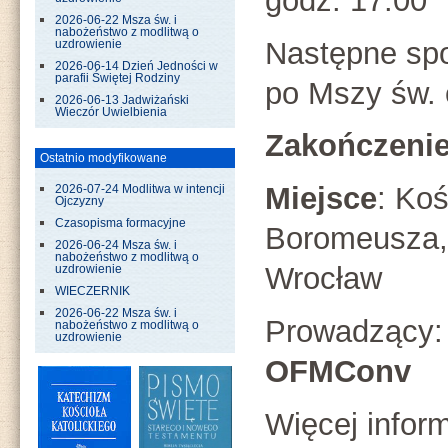
godz. 17:00
2026-06-22 Msza św. i
nabożeństwo z modlitwą o
Następne spo
uzdrowienie
2026-06-14 Dzień Jedności w
parafii Świętej Rodziny
po Mszy św. 
2026-06-13 Jadwiżański
Wieczór Uwielbienia
Zakończeni
Ostatnio modyfikowane
Miejsce
: Koś
2026-07-24 Modlitwa w intencji
Ojczyzny
Czasopisma formacyjne
Boromeusza, 
2026-06-24 Msza św. i
nabożeństwo z modlitwą o
Wrocław
uzdrowienie
WIECZERNIK
2026-06-22 Msza św. i
Prowadzący
nabożeństwo z modlitwą o
uzdrowienie
OFMConv
Więcej infor