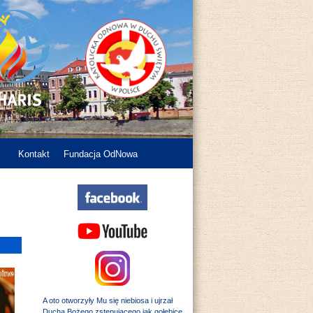
Kontakt
Fundacja OdNowa
A oto otworzyły Mu się niebiosa i ujrzał
Ducha Bożego zstępującego jak gołębicę