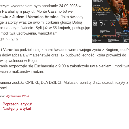
wszym wydarzeniem było spotkanie 24.09.2023 w
 Parafialnym przy ul. Monte Cassino 68 we
ławiu z
Judem i Veronicą Antoine.
Jako świeccy
elizatorzy wraz ze swoimi córkami głoszą Dobrą
ę na całym świecie. Byli już w 35 krajach, posługując
 modlitwą uzdrowienia, warsztatami
gelizacyjnymi.
 i Veronica
podzielili się z nami świadectwem swojego życia z Bogiem, cud
h doświadczają w małżeństwie oraz jak budować jedność, która prowadzi do
witej wolności w Bogu.
anie rozpoczęło się Eucharystią o 9.00 a zakończyło uwielbieniem i modlitw
wienie małżeństw i rodzin.
niona została OPIEKĘ DLA DZIECI. Maluszki poniżej 3 r.ż. uczestniczyły z
icami
.
ria:
Wydarzenia 2023
Poprzedni artykuł
Następny artykuł