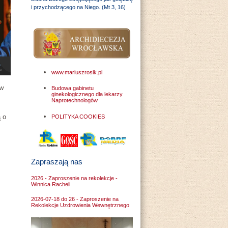
i przychodzącego na Niego. (Mt 3, 16)
www.mariuszrosik.pl
ów
Budowa gabinetu
ginekologicznego dla lekarzy
Naprotechnologów
ą o
POLITYKA COOKIES
Zapraszają nas
2026 - Zaproszenie na rekolekcje -
Winnica Racheli
2026-07-18 do 26 - Zaproszenie na
Rekolekcje Uzdrowienia Wewnętrznego