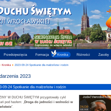
Przedsięwzięcia
Formacja
Kronika
Różności
Zasoby
Kronika
2023-09-24 Spotkanie dla małżeństw i rodzin
arzenia 2023
3-09-24 Spotkanie dla małżeństw i rodzin
INY W DUCHU ŚWIĘTYM przygotowały cykl
ań pod hasłem: „
Droga do jedności i wolności w
eństwie
”.