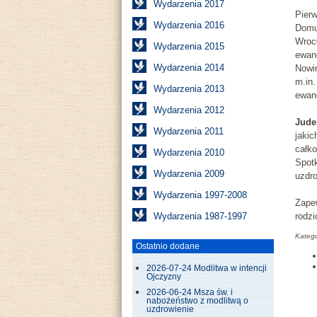
Wydarzenia 2017
Pier
Wydarzenia 2016
Domu
Wroc
Wydarzenia 2015
ewang
Wydarzenia 2014
Nowin
m.in.
Wydarzenia 2013
ewan
Wydarzenia 2012
Jude
Wydarzenia 2011
jakic
całko
Wydarzenia 2010
Spotk
Wydarzenia 2009
uzdro
Wydarzenia 1997-2008
Zapew
Wydarzenia 1987-1997
rodz
Katego
Ostatnio dodane
2026-07-24 Modlitwa w intencji
Ojczyzny
2026-06-24 Msza św. i
nabożeństwo z modlitwą o
uzdrowienie