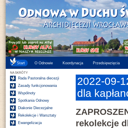
Start
O Odnowie
Koordynacja
Przedsięwzięcia
NA SKRÓTY
2022-09-1
Rada Pastoralna diecezji
Zasady funkcjonowania
dla kapła
Wspólnoty
Spotkania Odnowy
Diakonie Diecezjalne
ZAPROSZEN
Rekolekcje i Warsztaty
rekolekcje d
Ewangelizacja