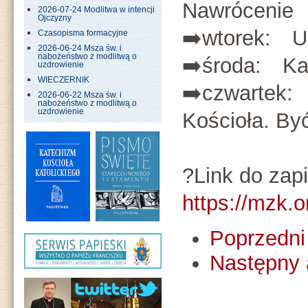
Nawrócenie
2026-07-24 Modlitwa w intencji
Ojczyzny
➡️wtorek: U
Czasopisma formacyjne
2026-06-24 Msza św. i
nabożeństwo z modlitwą o
➡️środa: Kap
uzdrowienie
WIECZERNIK
➡️czwartek:
2026-06-22 Msza św. i
nabożeństwo z modlitwą o
uzdrowienie
Kościoła. By
?Link do zap
https://mzk.o
Poprzedni 
Następny 