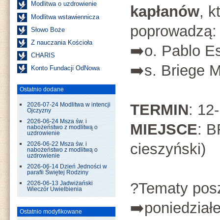
Modlitwa o uzdrowienie
kapłanów
, k
Modlitwa wstawiennicza
poprowadzą:
Słowo Boże
Z nauczania Kościoła
➡️o. Pablo E
CHARIS
➡️s. Briege
Konto Fundacji OdNowa
Ostatnio dodane
TERMIN
: 12
2026-07-24 Modlitwa w intencji
Ojczyzny
2026-06-24 Msza św. i
MIEJSCE
: 
nabożeństwo z modlitwą o
uzdrowienie
cieszyński)
2026-06-22 Msza św. i
nabożeństwo z modlitwą o
uzdrowienie
2026-06-14 Dzień Jedności w
parafii Świętej Rodziny
?Tematy posz
2026-06-13 Jadwiżański
Wieczór Uwielbienia
➡️poniedział
Ostatnio modyfikowane