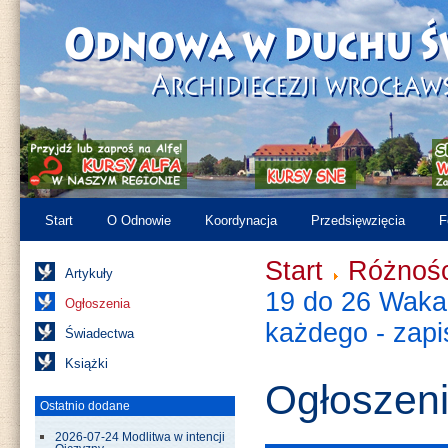
Start
O Odnowie
Koordynacja
Przedsięwzięcia
F
Start
Różnośc
Artykuły
19 do 26 Wakac
Ogłoszenia
każdego - zapi
Świadectwa
Książki
Ogłoszen
Ostatnio dodane
2026-07-24 Modlitwa w intencji