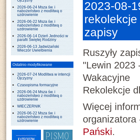
Ojczyzny
2023-08-1
2026-06-24 Msza św. i
nabożeństwo z modlitwą o
uzdrowienie
rekolekcje
2026-06-22 Msza św. i
nabożeństwo z modlitwą o
zapisy
uzdrowienie
2026-06-14 Dzień Jedności w
parafii Świętej Rodziny
2026-06-13 Jadwiżański
Ruszyły zapi
Wieczór Uwielbienia
"Lewin 2023 
Ostatnio modyfikowane
Wakacyjne
2026-07-24 Modlitwa w intencji
Ojczyzny
Czasopisma formacyjne
Rekolekcje d
2026-06-24 Msza św. i
nabożeństwo z modlitwą o
uzdrowienie
Więcej inform
WIECZERNIK
2026-06-22 Msza św. i
organizatora
nabożeństwo z modlitwą o
uzdrowienie
Pański
.