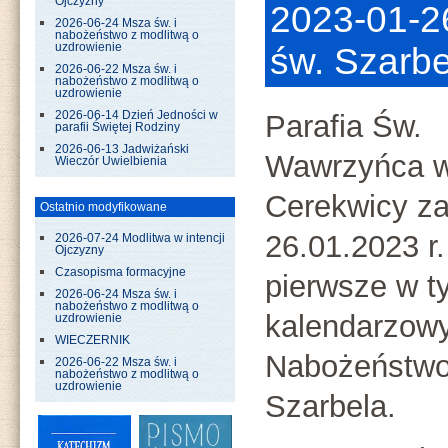
Ojczyzny
2023-01-2
2026-06-24 Msza św. i
nabożeństwo z modlitwą o
uzdrowienie
św. Szarb
2026-06-22 Msza św. i
nabożeństwo z modlitwą o
uzdrowienie
2026-06-14 Dzień Jedności w
Parafia Św.
parafii Świętej Rodziny
2026-06-13 Jadwiżański
Wawrzyńca 
Wieczór Uwielbienia
Cerekwicy z
Ostatnio modyfikowane
26.01.2023 r.
2026-07-24 Modlitwa w intencji
Ojczyzny
Czasopisma formacyjne
pierwsze w t
2026-06-24 Msza św. i
nabożeństwo z modlitwą o
kalendarzow
uzdrowienie
WIECZERNIK
Nabożeństwo
2026-06-22 Msza św. i
nabożeństwo z modlitwą o
uzdrowienie
Szarbela.