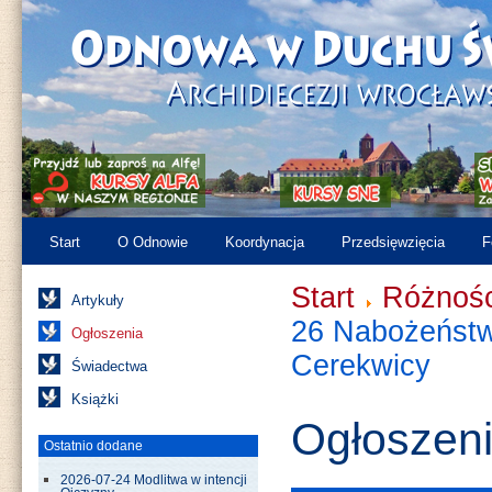
Start
O Odnowie
Koordynacja
Przedsięwzięcia
F
Start
Różnośc
Artykuły
26 Nabożeństw
Ogłoszenia
Cerekwicy
Świadectwa
Książki
Ogłoszen
Ostatnio dodane
2026-07-24 Modlitwa w intencji