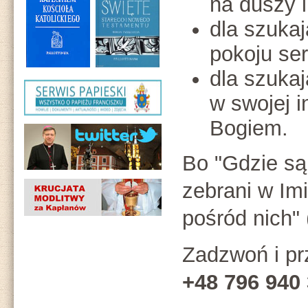
na duszy i
dla szukaj
pokoju ser
dla szuka
w swojej i
Bogiem.
Bo "Gdzie są
zebrani w Im
pośród nich" 
Zadzwoń i pr
+48 796 940 