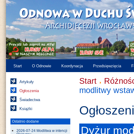
Start
O Odnowie
Koordynacja
Przedsięwzięcia
F
Start
Różnośc
Artykuły
modlitwy wstaw
Ogłoszenia
Świadectwa
Ogłoszen
Książki
Ostatnio dodane
Dyżur mod
2026-07-24 Modlitwa w intencji