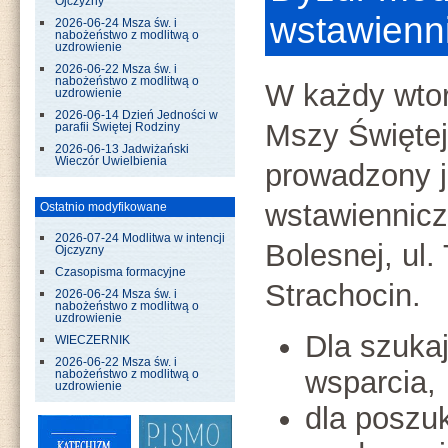
Ojczyzny
wstawienn
2026-06-24 Msza św. i
nabożeństwo z modlitwą o
uzdrowienie
2026-06-22 Msza św. i
nabożeństwo z modlitwą o
W każdy wto
uzdrowienie
2026-06-14 Dzień Jedności w
Mszy Świętej
parafii Świętej Rodziny
2026-06-13 Jadwiżański
Wieczór Uwielbienia
prowadzony j
wstawiennicz
Ostatnio modyfikowane
2026-07-24 Modlitwa w intencji
Bolesnej, ul
Ojczyzny
Czasopisma formacyjne
Strachocin.
2026-06-24 Msza św. i
nabożeństwo z modlitwą o
uzdrowienie
Dla szuka
WIECZERNIK
2026-06-22 Msza św. i
wsparcia,
nabożeństwo z modlitwą o
uzdrowienie
dla poszu