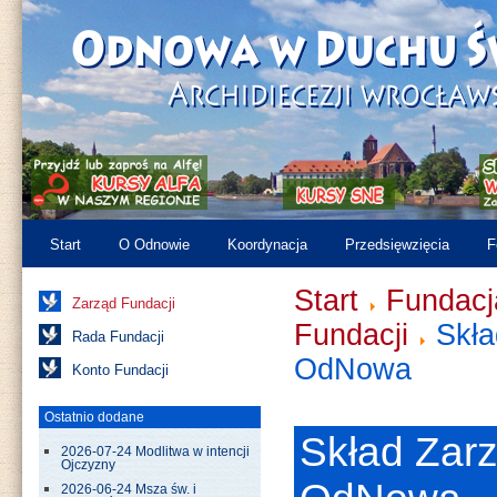
Start
O Odnowie
Koordynacja
Przedsięwzięcia
F
Start
Fundac
Zarząd Fundacji
Fundacji
Skła
Rada Fundacji
OdNowa
Konto Fundacji
Ostatnio dodane
Skład Zar
2026-07-24 Modlitwa w intencji
Ojczyzny
2026-06-24 Msza św. i