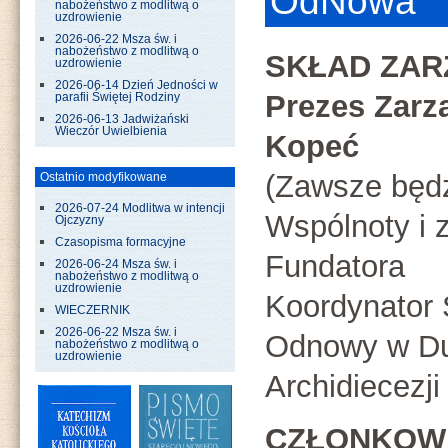
OdNowa
nabożeństwo z modlitwą o
uzdrowienie
2026-06-22 Msza św. i
nabożeństwo z modlitwą o
SKŁAD ZAR
uzdrowienie
2026-06-14 Dzień Jedności w
Prezes Zarz
parafii Świętej Rodziny
2026-06-13 Jadwiżański
Wieczór Uwielbienia
Kopeć
(Zawsze będz
Ostatnio modyfikowane
2026-07-24 Modlitwa w intencji
Wspólnoty i 
Ojczyzny
Czasopisma formacyjne
Fundatora
2026-06-24 Msza św. i
nabożeństwo z modlitwą o
uzdrowienie
Koordynator Ś
WIECZERNIK
2026-06-22 Msza św. i
Odnowy w D
nabożeństwo z modlitwą o
uzdrowienie
Archidiecezji
CZŁONKOW